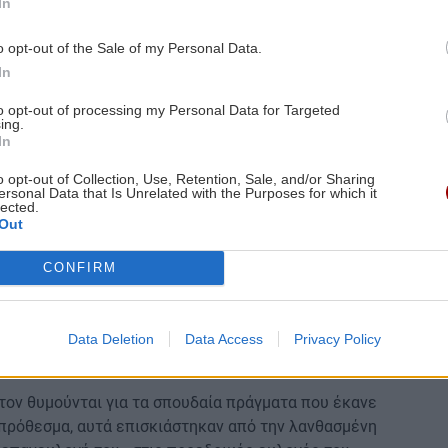
In
o opt-out of the Sale of my Personal Data.
In
 περίοδο που το Δημοκρατικό Κόμμα έχει πολύ μικρή
to opt-out of processing my Personal Data for Targeted
ραμπ έχει επιλέξει να διορίσει στην κυβέρνησή του
ing.
In
καμψη της αμερικανικής οικονομίας μετά την
o opt-out of Collection, Use, Retention, Sale, and/or Sharing
ersonal Data that Is Unrelated with the Purposes for which it
ατασκευή ημιαγωγών, προσπάθησε να λάβει μέτρα για
lected.
Out
, ενώ παράλληλα επιδίωξε να περιορίσει τις
αι να επενδύσει στο μέλλον.
CONFIRM
α γεφυρώσει το χάσμα που έχει δημιουργηθεί στη
ικό επίτευγμα – η νίκη του επί του Τραμπ το 2020—
ο πρόεδρο να έχει δεσμευθεί να ακυρώσει πολλές
Data Deletion
Data Access
Privacy Policy
 τον θυμούνται για τα σπουδαία πράγματα που έκανε
υπρόθεσμα, αυτά επισκιάστηκαν από την λανθασμένη