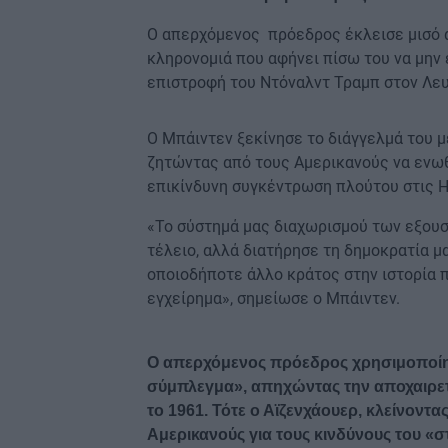
Ο απερχόμενος πρόεδρος έκλεισε μισό α
κληρονομιά που αφήνει πίσω του να μην 
επιστροφή του Ντόναλντ Τραμπ στον Λευ
Ο Μπάιντεν ξεκίνησε το διάγγελμά του μ
ζητώντας από τους Αμερικανούς να ενωθ
επικίνδυνη συγκέντρωση πλούτου στις 
«Το σύστημά μας διαχωρισμού των εξουσι
τέλειο, αλλά διατήρησε τη δημοκρατία μ
οποιοδήποτε άλλο κράτος στην ιστορία 
εγχείρημα», σημείωσε ο Μπάιντεν.
Ο απερχόμενος πρόεδρος χρησιμοποίησ
σύμπλεγμα», απηχώντας την αποχαιρετι
το 1961. Τότε ο Αϊζενχάουερ, κλείνοντ
Αμερικανούς για τους κινδύνους του «