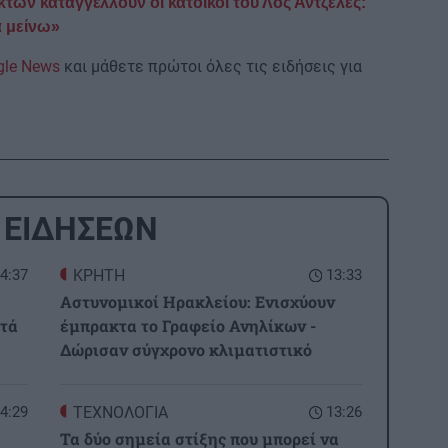
ων καταγγέλλουν οι κάτοικοι του Λος Άντζελες:
α μείνω»
gle News
και μάθετε πρώτοι όλες τις ειδήσεις για
 ΕΙΔΗΣΕΩΝ
4:37
ΚΡΗΤΗ
13:33
Αστυνομικοί Ηρακλείου: Ενισχύουν
ετά
έμπρακτα το Γραφείο Ανηλίκων -
Δώρισαν σύγχρονο κλιματιστικό
4:29
ΤΕΧΝΟΛΟΓΙΑ
13:26
Τα δύο σημεία στίξης που μπορεί να