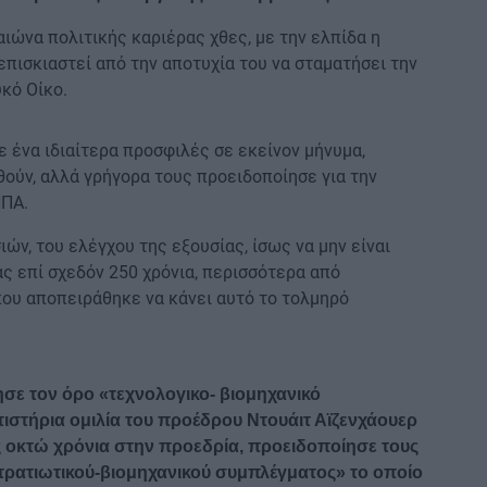
ιώνα πολιτικής καριέρας χθες, με την ελπίδα η
επισκιαστεί από την αποτυχία του να σταματήσει την
κό Οίκο.
ε ένα ιδιαίτερα προσφιλές σε εκείνον μήνυμα,
ούν, αλλά γρήγορα τους προειδοποίησε για την
ΗΠΑ.
ών, του ελέγχου της εξουσίας, ίσως να μην είναι
ας επί σχεδόν 250 χρόνια, περισσότερα από
που αποπειράθηκε να κάνει αυτό το τολμηρό
ε τον όρο «τεχνολογικο- βιομηχανικό
στήρια ομιλία του προέδρου Ντουάιτ Αϊζενχάουερ
ας οκτώ χρόνια στην προεδρία, προειδοποίησε τους
στρατιωτικού-βιομηχανικού συμπλέγματος» το οποίο