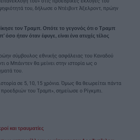
ν επανεκλογή του» στις προεδρικές εκλογές του
ψηφιότητά του, δήλωσε ο Ντέιβιντ Άξελροντ, πρώην
νίκησε τον Τραμπ. Οπότε το γεγονός ότι ο Τραμπ
’ όσο ήταν όταν έφυγε, είναι ένα ατυχές τέλος
 πρώην σύμβουλος εθνικής ασφάλειας του Καναδού
ι ο Μπάιντεν θα μείνει στην ιστορία ως ο
γματά του.
στορία σε 5, 10, 15 χρόνια. Όμως θα θεωρείται πάντα
 προεδριών του Τραμπ», σημείωσε ο Ρίγκμπι.
οί και τραυματίες