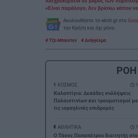
Αισχροκέρδεια σε βάρος των πυρόπληκτ
«Είναι παράλογο, δεν βρίσκω κάπου ν
Ακολουθήστε το ekriti.gr στο
Goo
την Κρήτη και όχι μόνο.
Τζο Μπαιντεν
Διάγγελμα
ΡΟΗ
ΚΟΣΜΟΣ
1
Καλαντίγια: Δεκάδες συλλήψεις
Παλαιστινίων και τραυματισμοί μ
τις ισραηλινές επιδρομές
ΑΘΛΗΤΙΚΑ
1
Ο Τάσος Παπαπέτρου διαιτητής στο