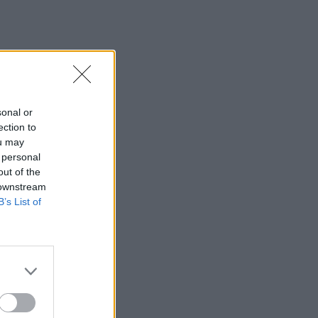
sonal or
ection to
ou may
 personal
out of the
 downstream
B’s List of