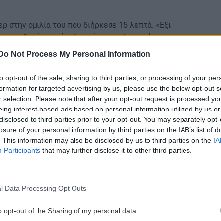
 στην ομιλία του που διήρκεσε 15 λεπτά. «Εξι
 την ενδεχόμενη άνοδο ενός τεχνολογικού-
γείρει και αυτό πραγματικούς κινδύνους για τη
Do Not Process My Personal Information
ια χιονοστιβάδα παραπληροφόρησης και ψευδούς
άχρηση εξουσίας».
to opt-out of the sale, sharing to third parties, or processing of your per
formation for targeted advertising by us, please use the below opt-out s
r selection. Please note that after your opt-out request is processed y
ς εξαφανίζονται. Τα μέσα κοινωνικής δικτύωσης
eing interest-based ads based on personal information utilized by us or
ράμμισε.
disclosed to third parties prior to your opt-out. You may separately opt-
losure of your personal information by third parties on the IAB’s list of
 ολιγαρχία ακραίου πλούτου, ισχύος και επιρροής, η
. This information may also be disclosed by us to third parties on the
IA
ημοκρατία μας, τα βασικά μας δικαιώματα και την
Participants
that may further disclose it to other third parties.
 πρέπει να έχει ο καθένας να ανελιχθεί», πρόσθεσε. ο
l Data Processing Opt Outs
ς Amazon και ο Μαρκ Ζάκερμπεργκ της Meta θα
οσίας του Τραμπ την ερχόμενη Δευτέρα και θα
o opt-out of the Sharing of my personal data.
ργούς της κυβέρνησής του και εκλεγμένους