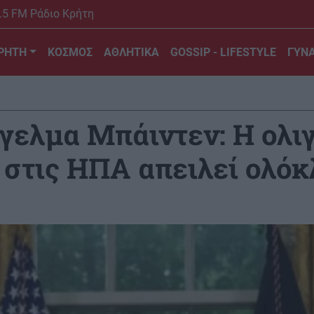
.5 FM Ράδιο Κρήτη
ΡΗΤΗ
ΚΟΣΜΟΣ
ΑΘΛΗΤΙΚΑ
GOSSIP - LIFESTYLE
ΓΥΝΑ
γελμα Μπάιντεν: Η ολι
στις ΗΠΑ απειλεί ολόκ