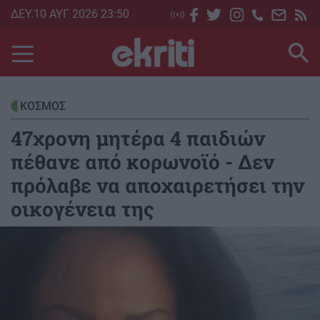
Skip
ΔΕΥ.10 ΑΥΓ 2026 23:50
to
main
content
ΚΟΣΜΟΣ
47χρονη μητέρα 4 παιδιών
πέθανε από κορωνοϊό - Δεν
πρόλαβε να αποχαιρετήσει την
οικογένεια της