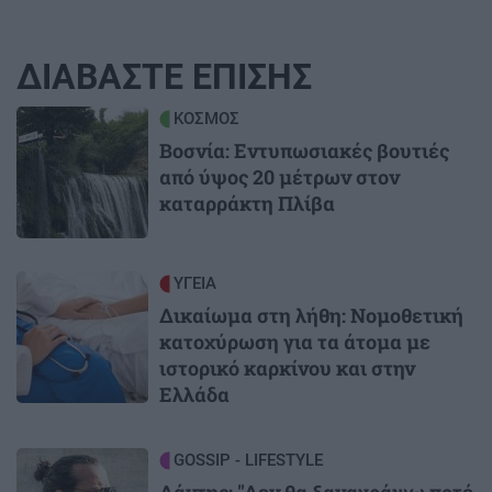
ΔΙΑΒΑΣΤΕ ΕΠΙΣΗΣ
Image
ΚΟΣΜΟΣ
Βοσνία: Εντυπωσιακές βουτιές
από ύψος 20 μέτρων στον
καταρράκτη Πλίβα
Image
ΥΓΕΙΑ
Δικαίωμα στη λήθη: Νομοθετική
κατοχύρωση για τα άτομα με
ιστορικό καρκίνου και στην
Ελλάδα
Image
GOSSIP - LIFESTYLE
Δάντης: "Δεν θα ξαναγράψω ποτέ