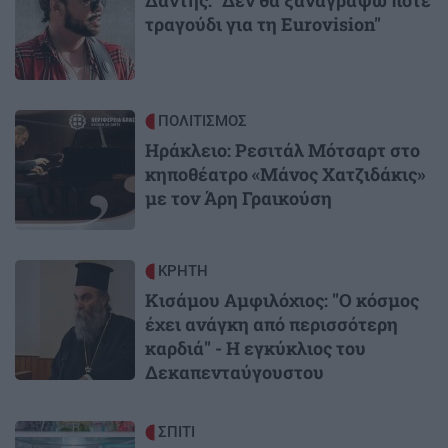
τραγούδι για τη Eurovision"
Image
ΠΟΛΙΤΙΣΜΟΣ
Ηράκλειο: Ρεσιτάλ Μότσαρτ στο
κηποθέατρο «Μάνος Χατζιδάκις»
με τον Άρη Γραικούση
Image
ΚΡΗΤΗ
Κισάμου Αμφιλόχιος: "Ο κόσμος
έχει ανάγκη από περισσότερη
καρδιά" - Η εγκύκλιος του
Δεκαπενταύγουστου
Image
ΣΠΙΤΙ