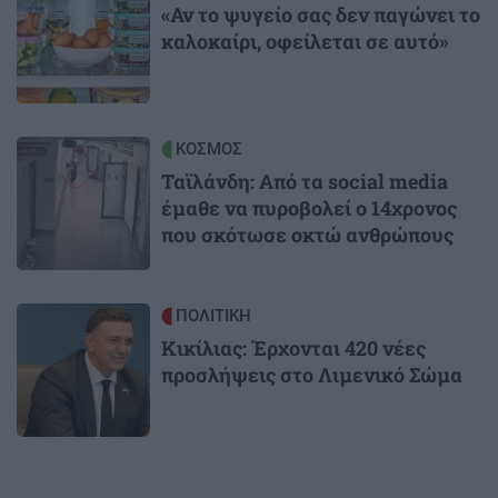
«Αν το ψυγείο σας δεν παγώνει το
καλοκαίρι, οφείλεται σε αυτό»
Image
ΚΟΣΜΟΣ
Ταϊλάνδη: Από τα social media
έμαθε να πυροβολεί ο 14χρονος
που σκότωσε οκτώ ανθρώπους
Image
ΠΟΛΙΤΙΚΗ
Κικίλιας: Έρχονται 420 νέες
προσλήψεις στο Λιμενικό Σώμα