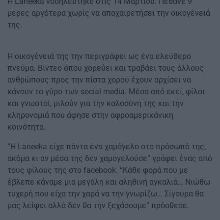
Η Laneeka νοσηλεύτηκε στις 14 Μαρτίου. Πέθανε 9
μέρες αργότερα χωρίς να αποχαιρετήσει την οικογένειά
της.
Η οικογένειά της την περιγράφει ως ένα ελεύθερο
πνεύμα. Βίντεο όπου χορεύει και τραβάει τους άλλους
ανθρώπους προς την πίστα χορού έχουν αρχίσει να
κάνουν το γύρο των social media. Μέσα από εκεί, φίλοι
και γνωστοί, μιλούν για την καλοσύνη της και την
κληρονομιά που άφησε στην αφροαμερικάνικη
κοινότητα.
“Η Laneeka είχε πάντα ένα χαμόγελο στο πρόσωπό της,
ακόμα κι αν μέσα της δεν χαμογελούσε” γράφει ένας από
τους φίλους της στο facebook. “Κάθε φορά που με
έβλεπε κάναμε μια μεγάλη και αληθινή αγκαλιά… Νιώθω
τυχερή που είχα την χαρά να την γνωρίζω… Σίγουρα θα
μας λείψει αλλά δεν θα την ξεχάσουμε” πρόσθεσε.