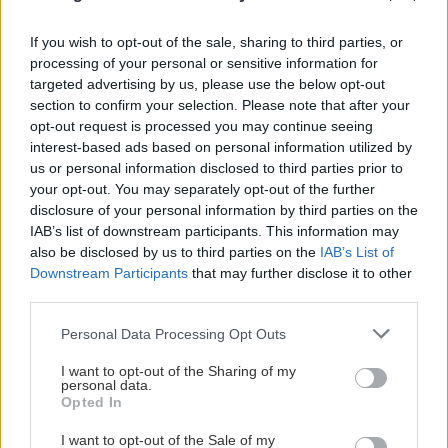
Ηράκλειο: Συνεδριάζει την Τρίτη 11 Αυγούστου
If you wish to opt-out of the sale, sharing to third parties, or
η Δημοτική Επιτροπή
processing of your personal or sensitive information for
targeted advertising by us, please use the below opt-out
section to confirm your selection. Please note that after your
ΚΟΣΜΟΣ
22:47
opt-out request is processed you may continue seeing
ΗΠΑ: 29χρονη βρέθηκε απαγχονισμένη σε
interest-based ads based on personal information utilized by
δέντρο – Ξύπνησαν μνήμες από λιντσαρίσματα
us or personal information disclosed to third parties prior to
your opt-out. You may separately opt-out of the further
disclosure of your personal information by third parties on the
Όλες οι ειδήσεις
ΕΛΛΑΔΑ
22:39
IAB’s list of downstream participants. This information may
Συνελήφθη στο «Ελ. Βενιζέλος» 53χρονος
also be disclosed by us to third parties on the
IAB’s List of
καταζητούμενος από τις γαλλικές αρχές
Downstream Participants
that may further disclose it to other
third parties.
ΚΟΣΜΟΣ
22:28
Personal Data Processing Opt Outs
Βοσνία: Εντυπωσιακές βουτιές από ύψος 20
I want to opt-out of the Sharing of my
μέτρων στον καταρράκτη Πλίβα
personal data.
Opted In
ΠΕΡΙΣΣΟΤΕΡΑ
I want to opt-out of the Sale of my
ΥΓΕΙΑ
22:10