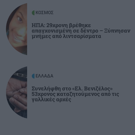
ΚΟΣΜΟΣ
ΣΠΙΤΙ
21:36
«Αν το ψυγείο σας δεν παγώνει το καλοκαίρι,
ΗΠΑ: 29χρονη βρέθηκε
απαγχονισμένη σε δέντρο – Ξύπνησαν
οφείλεται σε αυτό»
μνήμες από λιντσαρίσματα
ΕΛΛΑΔΑ
Συνελήφθη στο «Ελ. Βενιζέλος»
53χρονος καταζητούμενος από τις
γαλλικές αρχές