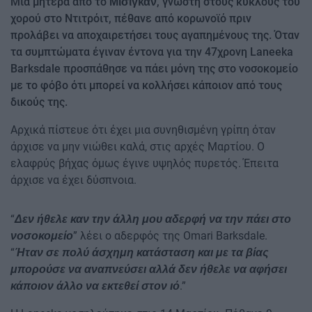
Μία μητέρα από το
, γνωστή στους κύκλους του
Μίσιγκαν
χορού στο Ντιτρόιτ, πέθανε από κορωνοϊό πριν
προλάβει να αποχαιρετήσει τους αγαπημένους της. Όταν
τα συμπτώματα έγιναν έντονα για την 47χρονη Laneeka
Barksdale προσπάθησε να πάει μόνη της στο νοσοκομείο
με το φόβο ότι μπορεί να κολλήσει κάποιον από τους
δικούς της.
Αρχικά πίστευε ότι έχει μια συνηθισμένη γρίπη όταν
άρχισε να μην νιώθει καλά, στις αρχές Μαρτίου. Ο
ελαφρύς βήχας όμως έγινε υψηλός πυρετός. Έπειτα
άρχισε να έχει δύσπνοια.
“
Δεν ήθελε καν την άλλη μου αδερφή να την πάει στο
” λέει ο αδερφός της Omari Barksdale.
νοσοκομείο
“
Ήταν σε πολύ άσχημη κατάσταση και με τα βίας
μπορούσε να αναπνεύσει αλλά δεν ήθελε να αφήσει
.”
κάποιον άλλο να εκτεθεί στον ιό