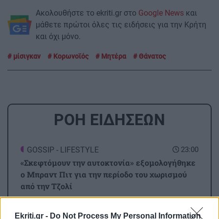
Ακολουθήστε το ekriti.gr στο
Google News
και
μάθετε πρώτοι όλες τις ειδήσεις για την Κρήτη
και όχι μόνο.
μίσιγκαν
Κορωνοϊός
Μητέρα
Θάνατος
ΡΟΗ ΕΙΔΗΣΕΩΝ
GOSSIP - LIFESTYLE
23:00
«Σκεφτόμουν την αυτοκτονία» εξομολογήθηκε
ο Μπραντ Πιτ για την περίοδο του χωρισμού
από την Τζολί
Ekriti.gr -
Do Not Process My Personal Information
ΑΥΤΟΔΙΟΙΚΗΣΗ
22:56