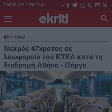
Skip
ΠΑΡ.07 ΑΥΓ 2026 07:41
to
main
content
ΚΟΙΝΩΝΙΑ
Νεκρός 47χρονος σε
λεωφορείο του ΚΤΕΛ κατά τη
διαδρομή Αθήνα - Πάργα