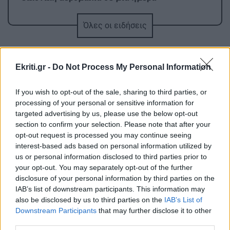
Όλες οι ειδήσεις
GOSSIP - LIFESTYLE
07:00
Να ταξιδεύει μες στη θάλασσα η ψυχή (φωτο)
Ekriti.gr -
Do Not Process My Personal Information
ΣΧΕΣΕΙΣ ΚΑΙ SEX
00:00
Χρήματα και σχέση: Πώς να μιλήσετε χωρίς να
If you wish to opt-out of the sale, sharing to third parties, or
καταλήξετε σε καβγά
processing of your personal or sensitive information for
targeted advertising by us, please use the below opt-out
section to confirm your selection. Please note that after your
ΠΕΡΙΣΣΟΤΕΡΑ
GOSSIP - LIFESTYLE
23:00
opt-out request is processed you may continue seeing
Η Μπάρμπρα Στρέιζαντ υπογράφει το πρώτο
interest-based ads based on personal information utilized by
us or personal information disclosed to third parties prior to
της παιδικό βιβλίο
your opt-out. You may separately opt-out of the further
disclosure of your personal information by third parties on the
ΕΛΛΑΔΑ
IAB’s list of downstream participants. This information may
ΑΘΛΗΤΙΚΑ
22:49
also be disclosed by us to third parties on the
IAB’s List of
Κυψέλη: «Δεν είναι άρνηση, αλλά
Europa League: Η Άντερλεχτ νίκησε 1-0 τον
επιφύλαξη» -Γιατί ο 26χρονος
Downstream Participants
that may further disclose it to other
ΠΑΟΚ στην Τούμπα κι όλα θα κριθούν στις
Αφγανός επέλεξε τη σιωπή στην
third parties.
Βρυξέλλες