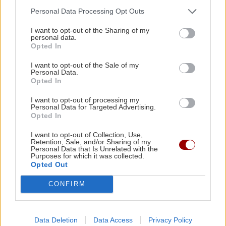
απολογία
Personal Data Processing Opt Outs
I want to opt-out of the Sharing of my
ΑΘΛΗΤΙΚΑ
22:25
personal data.
ΠΟΑ: Ανακοίνωσε την απόκτηση τριών Ιταλών
Opted In
ποδοσφαιριστών
ΚΡΗΤΗ
I want to opt-out of the Sale of my
Personal Data.
Κρήτη: Συναγερμός για πυρκαγιά τα
Opted In
ξημερώματα κοντά σε οικισμό
ΑΘΛΗΤΙΚΑ
22:25
I want to opt-out of processing my
UEFA: «Το μποϊκοτάζ στις διοργανώσεις της
Personal Data for Targeted Advertising.
FIFA παραμένει σε ισχύ»
Opted In
I want to opt-out of Collection, Use,
Retention, Sale, and/or Sharing of my
ΑΘΛΗΤΙΚΑ
22:19
Personal Data that Is Unrelated with the
Purposes for which it was collected.
Europa League: Η ΤΣΣΚΑ Σόφιας διέλυσε 3-0
ΚΟΣΜΟΣ
Opted Out
την Μακάμπι Τελ Αβίβ και ετοιμάζεται για
ΟΦΗ (βίντεο)
Τουρκικές προκλήσεις με 17
CONFIRM
παραβιάσεις και εικονική αερομαχία
σε μία ημέρα
Data Deletion
Data Access
Privacy Policy