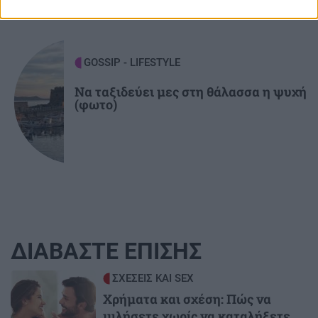
GOSSIP - LIFESTYLE
Να ταξιδεύει μες στη θάλασσα η ψυχή
(φωτο)
ΔΙΑΒΑΣΤΕ ΕΠΙΣΗΣ
Image
ΣΧΕΣΕΙΣ ΚΑΙ SEX
Χρήματα και σχέση: Πώς να
μιλήσετε χωρίς να καταλήξετε