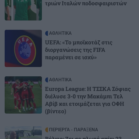
τριών Ιταλών ποδοσφαιριστών
Image
ΑΘΛΗΤΙΚΑ
UEFA: «Το μποϊκοτάζ στις
διοργανώσεις της FIFA
παραμένει σε ισχύ»
Image
ΑΘΛΗΤΙΚΑ
Europa League: Η ΤΣΣΚΑ Σόφιας
διέλυσε 3-0 την Μακάμπι Τελ
Αβίβ και ετοιμάζεται για ΟΦΗ
(βίντεο)
Image
ΠΕΡΙΕΡΓΑ - ΠΑΡΑΞΕΝΑ
Βέλγιο: Ζει σε πλωτό σπίτι 23