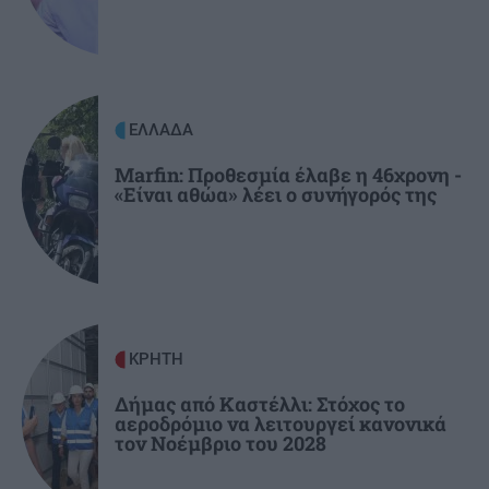
πατέρα της
ΕΛΛΑΔΑ
11:40
Δολοφονία στην Κυψέλη: «Δεν μπορούμε να το
ΕΛΛΑΔΑ
πιστέψουμε», λένε Αμερικανοί που είχαν
«υιοθετήσει» στη Λέσβο τον Αφγανό
Marfin: Προθεσμία έλαβε η 46χρονη -
«Είναι αθώα» λέει ο συνήγορός της
ΚΡΗΤΗ
Δήμας από Καστέλλι: Στόχος το
αεροδρόμιο να λειτουργεί κανονικά
τον Νοέμβριο του 2028