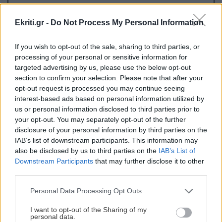
Ekriti.gr -
Do Not Process My Personal Information
ΤΕΧΝΟΛΟΓΙΑ
12:35
Meta: Νέα «καμπάνα» 567 εκατ. δολαρίων -Τα
If you wish to opt-out of the sale, sharing to third parties, or
νέα μέτρα στο Facebook και... πού θα πάνε
processing of your personal or sensitive information for
αυτά τα λεφτά
targeted advertising by us, please use the below opt-out
section to confirm your selection. Please note that after your
opt-out request is processed you may continue seeing
ΕΛΛΑΔΑ
12:31
interest-based ads based on personal information utilized by
Marfin: Προθεσμία έλαβε η 46χρονη - «Είναι
us or personal information disclosed to third parties prior to
αθώα» λέει ο συνήγορός της
your opt-out. You may separately opt-out of the further
disclosure of your personal information by third parties on the
IAB’s list of downstream participants. This information may
Όλες οι ειδήσεις
ΚΡΗΤΗ
12:25
also be disclosed by us to third parties on the
IAB’s List of
Δήμας από Καστέλλι: Στόχος το αεροδρόμιο να
Downstream Participants
that may further disclose it to other
third parties.
λειτουργεί κανονικά τον Νοέμβριο του 2028
Personal Data Processing Opt Outs
ΕΛΛΑΔΑ
12:18
I want to opt-out of the Sharing of my
Χωρίς τις αισθήσεις της ανασύρθηκε 53χρονη
personal data.