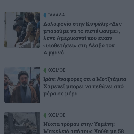
Image
ΕΛΛΑΔΑ
Δολοφονία στην Κυψέλη: «Δεν
μπορούμε να το πιστέψουμε»,
λένε Αμερικανοί που είχαν
«υιοθετήσει» στη Λέσβο τον
Αφγανό
Image
ΚΟΣΜΟΣ
Ιράν: Αναφορές ότι ο Μοτζτάμπα
Χαμενεΐ μπορεί να πεθάνει από
μέρα σε μέρα
Image
ΚΟΣΜΟΣ
Νύχτα τρόμου στην Υεμένη:
Μακελειό από τους Χούθι με 58