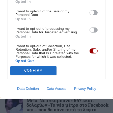
Opted In
από ακάλυπτο πολυκατοικίας
ΠΕΡΙΣΣΟΤΕΡΑ
I want to opt-out of the Sale of my
Personal Data.
Opted In
ΣΠΙΤΙ
12:09
Έφτασε το τέλος των φούρνων μικροκυμάτων;
I want to opt-out of processing my
Personal Data for Targeted Advertising.
Opted In
ΠΕΡΙΕΡΓΑ - ΠΑΡΑΞΕΝΑ
GOSSIP - LIFESTYLE
12:00
I want to opt-out of Collection, Use,
Ζευγάρι σε παρεκκλήσι, 100 ευρώ από
Καλλιμάνη: Θαμώνας της πέταξε λουλούδια
Retention, Sale, and/or Sharing of my
τον ιερέα και μια απρόσμενη
Personal Data that Is Unrelated with the
στο πρόσωπο
κατάληξη
Purposes for which it was collected.
Opted Out
ΚΡΗΤΗ
11:57
CONFIRM
Κρήτη: Ξάπλωσε να κάνει ηλιοθεραπεία και
πέθανε!
Data Deletion
Data Access
Privacy Policy
ΤΕΧΝΟΛΟΓΙΑ
ΠΟΛΙΤΙΚΟ ΠΑΡΑΣΚΗΝΙΟ
11:51
Meta: Νέα «καμπάνα» 567 εκατ.
δολαρίων -Τα νέα μέτρα στο Facebook
Τελέστηκε το ετήσιο μνημόσυνο της Λένας
και... πού θα πάνε αυτά τα λεφτά
Σαμαρά – Ποιοι βρέθηκαν στο πλευρό του