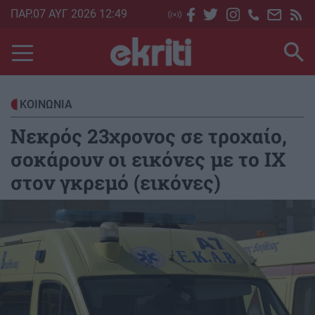
Skip
ΠΑΡ.07 ΑΥΓ 2026 12:49
to
main
content
ΚΟΙΝΩΝΙΑ
Νεκρός 23χρονος σε τροχαίο,
σοκάρουν οι εικόνες με το ΙΧ
στον γκρεμό (εικόνες)