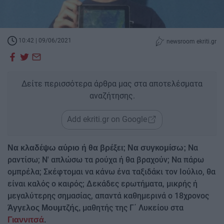
10:42 | 09/06/2021
newsroom ekriti.gr
Δείτε περισσότερα άρθρα μας στα αποτελέσματα
αναζήτησης.
Add ekriti.gr on Google
Να
Να κλαδέψω αύριο ή θα βρέξει; Να συγκομίσω;
ραντίσω; Ν' απλώσω τα ρούχα ή θα βραχούν; Να πάρω
ομπρέλα; Σκέφτομαι να κάνω ένα ταξιδάκι τον Ιούλιο, θα
είναι καλός ο καιρός; Δεκάδες ερωτήματα, μικρής ή
μεγαλύτερης σημασίας, απαντά καθημερινά ο 18χρονος
μαθητής της Γ΄ Λυκείου στα
Άγγελος Μουμτζής,
Γιαννιτσά
.