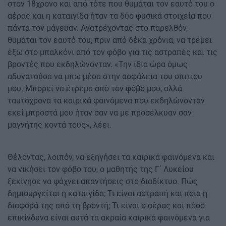
στον 18χρονο και από τότε που θυμάται τον εαυτό του ο
αέρας και η καταιγίδα ήταν τα δύο φυσικά στοιχεία που
πάντα τον μάγευαν. Ανατρέχοντας στο παρελθόν,
θυμάται τον εαυτό του, πριν από δέκα χρόνια, να τρέμει
έξω στο μπαλκόνι από τον φόβο για τις αστραπές και τις
βροντές που εκδηλώνονταν. «Την ίδια ώρα όμως
αδυνατούσα να μπω μέσα στην ασφάλεια του σπιτιού
μου. Μπορεί να έτρεμα από τον φόβο μου, αλλά
ταυτόχρονα τα καιρικά φαινόμενα που εκδηλώνονταν
εκεί μπροστά μου ήταν σαν να με προσέλκυαν σαν
μαγνήτης κοντά τους», λέει.
Θέλοντας, λοιπόν, να εξηγήσει τα καιρικά φαινόμενα και
να νικήσει τον φόβο του, ο μαθητής της Γ΄ Λυκείου
ξεκίνησε να ψάχνει απαντήσεις στο διαδίκτυο. Πώς
δημιουργείται η καταιγίδα; Τι είναι αστραπή και ποια η
διαφορά της από τη βροντή; Τι είναι ο αέρας και πόσο
επικίνδυνα είναι αυτά τα ακραία καιρικά φαινόμενα για