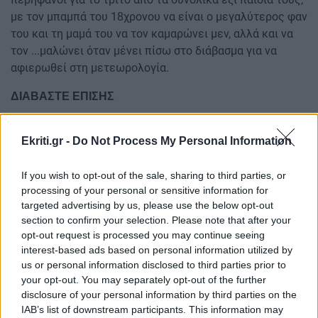
με τον μπαμπά του 18χρονου να είναι ο μεγαλύτερος φαν
του και τη μαμά του να τον καμαρώνει μεν, αλλά και να
τον ...μαλώνει όταν μένει πίσω στο διάβασμα για να
αφιερωθεί στη μετεωρολογία.
ΔΙΑΒΑΣΤΕ ΕΠΙΣΗΣ
Ηράκλειο: Προβληματισμένος ο Γεράσιμος
Ekriti.gr -
Do Not Process My Personal Information
Παπαδόπουλος από την έντονη σεισμική
δραστηριότητα
If you wish to opt-out of the sale, sharing to third parties, or
Άφαντη για πάνω από μια εβδομάδα η γυναίκα στη
processing of your personal or sensitive information for
Λάρισα: Στις έρευνες η ΕΛΑΣ
targeted advertising by us, please use the below opt-out
section to confirm your selection. Please note that after your
Απεργία 10 Ιουνίου: Συστράτευση ενώσεων,
opt-out request is processed you may continue seeing
συλλόγων και σωματείων
interest-based ads based on personal information utilized by
us or personal information disclosed to third parties prior to
Ακολουθήστε το ekriti.gr στο
Google News
και
your opt-out. You may separately opt-out of the further
μάθετε πρώτοι όλες τις ειδήσεις για την Κρήτη
disclosure of your personal information by third parties on the
IAB’s list of downstream participants. This information may
και όχι μόνο.