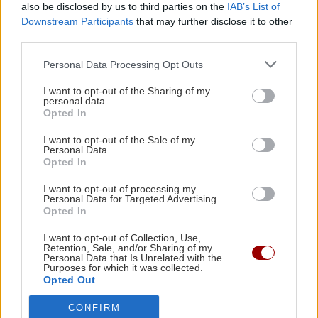
also be disclosed by us to third parties on the
IAB’s List of
Downstream Participants
that may further disclose it to other
Μετεωρολόγος
Μαθητής
Γιαννιτσά
Αγρότες
third parties.
Personal Data Processing Opt Outs
I want to opt-out of the Sharing of my
personal data.
ΡΟΗ ΕΙΔΗΣΕΩΝ
Opted In
I want to opt-out of the Sale of my
Personal Data.
ΕΛΛΑΔΑ
12:40
Opted In
"Μαύρο φίδι σ' έφαγε": Το ελληνικό νησί -
I want to opt-out of processing my
φάντασμα που κρύβει...το μυστηριώδες
Personal Data for Targeted Advertising.
ερπετό!
Opted In
I want to opt-out of Collection, Use,
Retention, Sale, and/or Sharing of my
ΕΛΛΑΔΑ
12:32
Personal Data that Is Unrelated with the
Purposes for which it was collected.
Τροχαία: 200.000 κλήσεις μόνο για μία
Opted Out
παράβαση - Ποιά είναι
CONFIRM