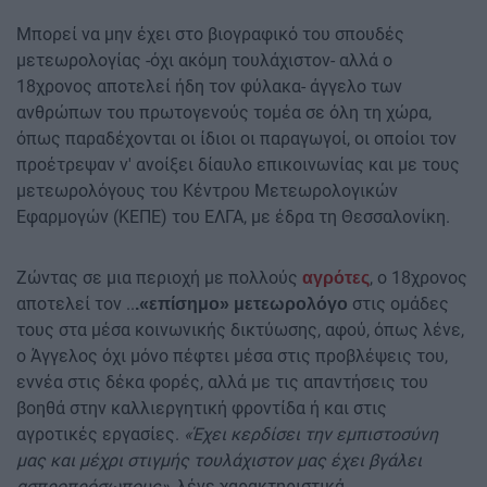
Μπορεί να μην έχει στο βιογραφικό του σπουδές
μετεωρολογίας -όχι ακόμη τουλάχιστον- αλλά ο
18χρονος αποτελεί ήδη τον φύλακα- άγγελο των
ανθρώπων του πρωτογενούς τομέα σε όλη τη χώρα,
όπως παραδέχονται οι ίδιοι οι παραγωγοί, οι οποίοι τον
προέτρεψαν ν' ανοίξει δίαυλο επικοινωνίας και με τους
μετεωρολόγους του Κέντρου Μετεωρολογικών
Εφαρμογών (ΚΕΠΕ) του ΕΛΓΑ, με έδρα τη Θεσσαλονίκη.
Ζώντας σε μια περιοχή με πολλούς
, ο 18χρονος
αγρότες
αποτελεί τον ..
στις ομάδες
.«επίσημο» μετεωρολόγο
τους στα μέσα κοινωνικής δικτύωσης, αφού, όπως λένε,
ο Άγγελος όχι μόνο πέφτει μέσα στις προβλέψεις του,
εννέα στις δέκα φορές, αλλά με τις απαντήσεις του
βοηθά στην καλλιεργητική φροντίδα ή και στις
αγροτικές εργασίες.
«Έχει κερδίσει την εμπιστοσύνη
μας και μέχρι στιγμής τουλάχιστον μας έχει βγάλει
ασπροπρόσωπους»
, λένε χαρακτηριστικά.