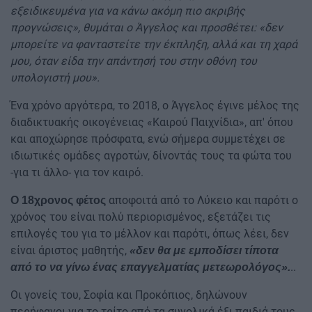
εξειδικευμένα για να κάνω ακόμη πιο ακριβής
προγνώσεις», θυμάται ο Άγγελος και προσθέτει: «δεν
μπορείτε να φανταστείτε την έκπληξη, αλλά και τη χαρά
μου, όταν είδα την απάντησή του στην οθόνη του
υπολογιστή μου».
Ένα χρόνο αργότερα, το 2018, ο Άγγελος έγινε μέλος της
διαδικτυακής οικογένειας «Καιρού Παιχνίδια», απ' όπου
και αποχώρησε πρόσφατα, ενώ σήμερα συμμετέχει σε
ιδιωτικές ομάδες αγροτών, δίνοντάς τους τα φώτα του
-για τι άλλο- για τον καιρό.
αποφοιτά από το Λύκειο και παρότι ο
Ο 18χρονος φέτος
χρόνος του είναι πολύ περιορισμένος, εξετάζει τις
επιλογές του για το μέλλον και παρότι, όπως λέει, δεν
είναι άριστος μαθητής,
«δεν θα με εμποδίσει τίποτα
..
από το να γίνω ένας επαγγελματίας μετεωρολόγος».
Οι γονείς του, Σοφία και Προκόπιος, δηλώνουν
περήφανοι για το τρίτο από τα συνολικά έξι παιδιά τους,