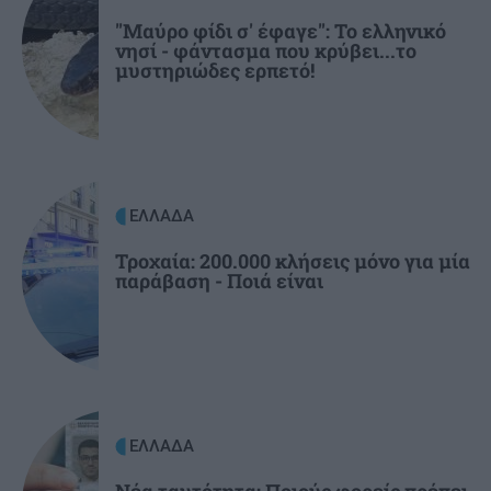
"Μαύρο φίδι σ' έφαγε": Το ελληνικό
νησί - φάντασμα που κρύβει...το
GOSSIP - LIFESTYLE
12:00
μυστηριώδες ερπετό!
Η Κέιτι Πέρι στην Μύκονο
ΕΛΛΑΔΑ
11:54
Μύκονος: Συνελήφθη αστυνομικός για
επικίνδυνη οδήγηση και απείθεια
ΕΛΛΑΔΑ
Τροχαία: 200.000 κλήσεις μόνο για μία
παράβαση - Ποιά είναι
ΚΟΙΝΩΝΙΑ
11:45
Λάρισα: Η Μητρόπολη "φόρεσε" κράνος στην
ομάδα ΔΙ.ΑΣ.!
ΚΟΙΝΩΝΙΑ
11:36
Αφέντης Χριστός: Η βυζαντινή ρίζα πίσω από
ΕΛΛΑΔΑ
μια μεγάλη γλωσσική παρεξήγηση - Το
τουρκικό "αντιδάνειο"
Νέα ταυτότητα: Ποιούς φορείς πρέπει