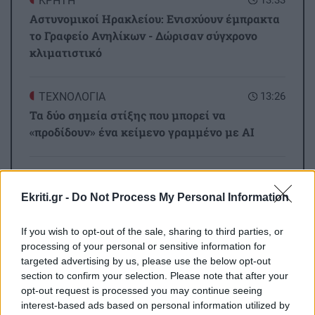
ΚΡΗΤΗ
Αστυνομικοί Ηρακλείου: Ενισχύουν έμπρακτα
το Γραφείο Ανηλίκων - Δώρισαν σύγχρονο
κλιματιστικό
ΤΕΧΝΟΛΟΓΙΑ
13:26
Τα δύο σημεία στίξης που μπορεί να
«προδίδουν» ένα κείμενο γραμμένο με AI
ΟΙΚΟΝΟΜΙΑ
13:18
Άνοιξε η πλατφόρμα για ενισχύσεις de
Ekriti.gr -
Do Not Process My Personal Information
minimis ύψους 24,6 εκατ. ευρώ σε παραγωγούς
If you wish to opt-out of the sale, sharing to third parties, or
processing of your personal or sensitive information for
Όλες οι ειδήσεις
ΚΡΗΤΗ
13:11
targeted advertising by us, please use the below opt-out
ΒΟΑΚ: Αυτοψία στα έργα από τον Υπουργό
section to confirm your selection. Please note that after your
Υποδομών
opt-out request is processed you may continue seeing
interest-based ads based on personal information utilized by