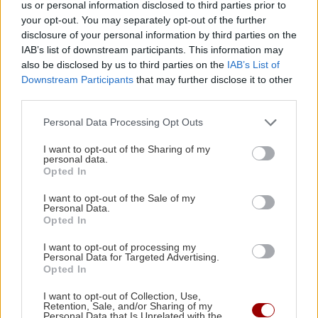
us or personal information disclosed to third parties prior to
BUSINESS
13:05
your opt-out. You may separately opt-out of the further
disclosure of your personal information by third parties on the
Συνεχίζονται οι αιτήσεις για σπουδές
IAB’s list of downstream participants. This information may
Κτηνιατρικής στο Ευρωπαϊκό Πανεπιστήμιο
also be disclosed by us to third parties on the
IAB’s List of
ΠΕΡΙΣΣΟΤΕΡΑ
Κύπρου
Downstream Participants
that may further disclose it to other
third parties.
GOSSIP - LIFESTYLE
13:00
Personal Data Processing Opt Outs
Ο Σάκης Ρουβάς έγινε μελισσοκόμος για μία
I want to opt-out of the Sharing of my
ΚΡΗΤΗ
ημέρα
personal data.
Opted In
Αστυνομικοί Ηρακλείου: Ενισχύουν
έμπρακτα το Γραφείο Ανηλίκων -
ΚΡΗΤΗ
12:58
I want to opt-out of the Sale of my
Δώρισαν σύγχρονο κλιματιστικό
Personal Data.
Κτηματολόγιο: Ποιοι μπορούν να δηλώσουν το
Opted In
ακίνητό τους και μετά την λήξη της
I want to opt-out of processing my
προθεσμίας
Personal Data for Targeted Advertising.
Opted In
ΕΛΛΑΔΑ
12:52
I want to opt-out of Collection, Use,
ΤΕΧΝΟΛΟΓΙΑ
Retention, Sale, and/or Sharing of my
Επέτρεψε στην ανήλικη κόρη της να πιει
Personal Data that Is Unrelated with the