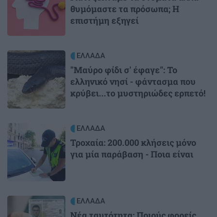
θυμόμαστε τα πρόσωπα; Η
επιστήμη εξηγεί
Image
ΕΛΛΑΔΑ
"Μαύρο φίδι σ' έφαγε": Το
ελληνικό νησί - φάντασμα που
κρύβει...το μυστηριώδες ερπετό!
Image
ΕΛΛΑΔΑ
Τροχαία: 200.000 κλήσεις μόνο
για μία παράβαση - Ποια είναι
Image
ΕΛΛΑΔΑ
Νέα ταυτότητα: Ποιούς φορείς