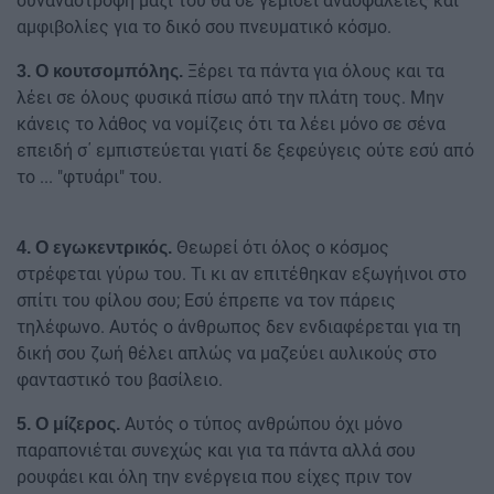
συναναστροφή μαζί του θα σε γεμίσει ανασφάλειες και
αμφιβολίες για το δικό σου πνευματικό κόσμο.
Ξέρει τα πάντα για όλους και τα
3. Ο κουτσομπόλης.
λέει σε όλους φυσικά πίσω από την πλάτη τους. Μην
κάνεις το λάθος να νομίζεις ότι τα λέει μόνο σε σένα
επειδή σ΄ εμπιστεύεται γιατί δε ξεφεύγεις ούτε εσύ από
το ... "φτυάρι" του.
Θεωρεί ότι όλος ο κόσμος
4. Ο εγωκεντρικός.
στρέφεται γύρω του. Τι κι αν επιτέθηκαν εξωγήινοι στο
σπίτι του φίλου σου; Εσύ έπρεπε να τον πάρεις
τηλέφωνο. Αυτός ο άνθρωπος δεν ενδιαφέρεται για τη
δική σου ζωή θέλει απλώς να μαζεύει αυλικούς στο
φανταστικό του βασίλειο.
Αυτός ο τύπος ανθρώπου όχι μόνο
5. Ο μίζερος.
παραπονιέται συνεχώς και για τα πάντα αλλά σου
ρουφάει και όλη την ενέργεια που είχες πριν τον