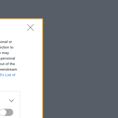
sonal or
ection to
ou may
 personal
out of the
 downstream
B’s List of