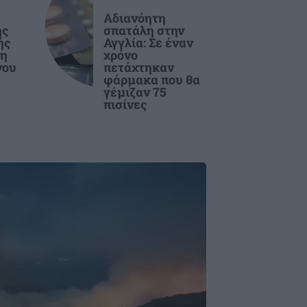
Αδιανόητη
ης
σπατάλη στην
ής
Αγγλία: Σε έναν
ση
χρόνο
νου
πετάχτηκαν
φάρμακα που θα
γέμιζαν 75
πισίνες