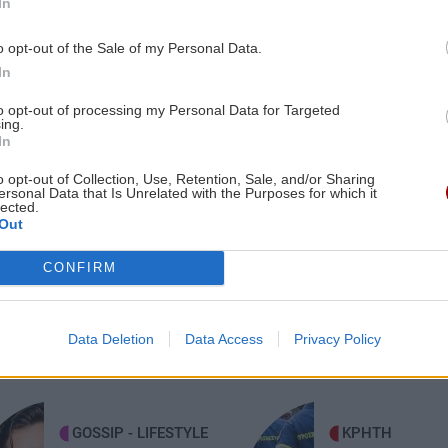
In
ός
Greek Mafia: Στα χέρια της ΕΛ.ΑΣ το
«πίτμπουλ» και το «μπουλντόγκ» του
o opt-out of the Sale of my Personal Data.
Έντικ
In
7:56
to opt-out of processing my Personal Data for Targeted
ing.
ΕΛΛΑΔΑ
16:18
In
Κωνσταντία Δημογλίδου: Προήχθη σε
Αστυνόμο Α'
o opt-out of Collection, Use, Retention, Sale, and/or Sharing
ersonal Data that Is Unrelated with the Purposes for which it
lected.
ες οι ειδήσεις
Out
7:49
ΕΛΛΑΔΑ
16:09
ε
Υπουργείο Υγείας: Επείγουσα
CONFIRM
ου
προειδοποίηση για τους πνιγμούς μετά
τους 284 θανάτους του 2025
Data Deletion
Data Access
Privacy Policy
7:37
GOSSIP - LIFESTYLE
16:00
Καινούργιου: Η νέα φωτογραφία της
λικη
κόρης της από τις διακοπές τους στην
GOSSIP - LIFESTYLE
ΚΡΗΤΗ