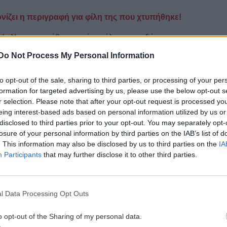
ίζει η περιγραφή για φίλη της που χτυπήθηκε!
gle News
και μάθετε πρώτοι όλες τις ειδήσεις για
Do Not Process My Personal Information
to opt-out of the sale, sharing to third parties, or processing of your per
formation for targeted advertising by us, please use the below opt-out s
r selection. Please note that after your opt-out request is processed y
eing interest-based ads based on personal information utilized by us or
disclosed to third parties prior to your opt-out. You may separately opt-
 ΕΙΔΗΣΕΩΝ
losure of your personal information by third parties on the IAB’s list of
. This information may also be disclosed by us to third parties on the
IA
8:11
ΚΡΗΤΗ
16:37
Participants
that may further disclose it to other third parties.
Άγιος Νικόλαος: «Κρητικά
Μαγειρέματα» με αφορμή την
Παγκόσμια Ημέρα Τουρισμού
l Data Processing Opt Outs
o opt-out of the Sharing of my personal data.
8:00
ΕΛΛΑΔΑ
16:27