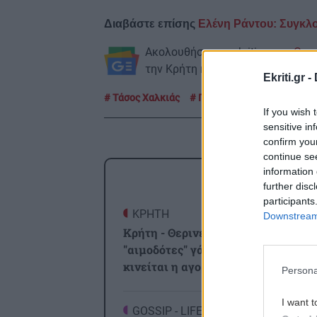
Διαβάστε επίσης
Ελένη Ράντου: Συγκλον
Ακολουθήστε το ekriti.gr στο
Goo
την Κρήτη και όχι μόνο.
Ekriti.gr -
Τάσος Χαλκιάς
Πατέρας
If you wish 
sensitive in
confirm you
continue se
information 
ΡΟΗ
further disc
participants
ΚΡΗΤΗ
1
Downstream 
Κρήτη - Θερινές εκπτώσεις: Με
"αιμοδότες" γάμους και βαπτίσεις
κινείται η αγορά
Persona
I want t
GOSSIP - LIFESTYLE
1