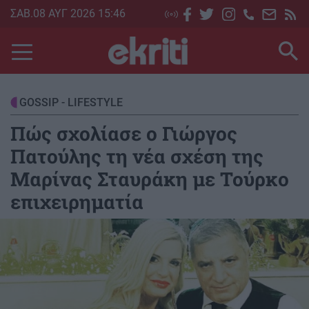
Skip
ΣΑΒ.08 ΑΥΓ 2026 15:46
to
main
content
GOSSIP - LIFESTYLE
Πώς σχολίασε ο Γιώργος
Πατούλης τη νέα σχέση της
Μαρίνας Σταυράκη με Τούρκο
επιχειρηματία