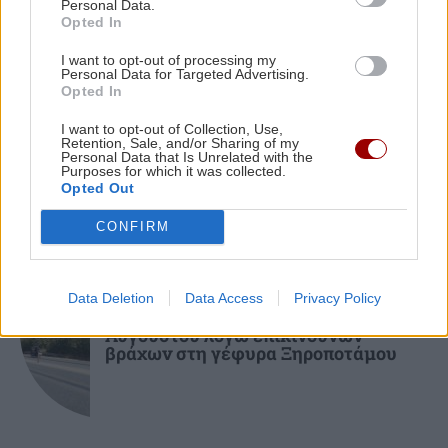
Personal Data.
Opted In
ΚΡΗΤΗ
14:22
I want to opt-out of processing my
ΚΡΗΤΙΚΑ ΚΑΙ ΑΛΛΑ
Personal Data for Targeted Advertising.
Κρήτη: Πολύ υψηλός κίνδυνος πυρκαγιάς την
Opted In
Κυριακή 9 Αυγούστου - «Πορτοκαλί» όλο το
Ηράκλειο: 40 ημέρες χωρίς τη Μαρία
Αντωνογιαννάκη - Την Κυριακή το
νησί
I want to opt-out of Collection, Use,
μνημόσυνο στον Άη Γιάννη
Retention, Sale, and/or Sharing of my
Personal Data that Is Unrelated with the
Purposes for which it was collected.
Opted Out
CONFIRM
ΚΡΗΤΗ
Data Deletion
Data Access
Privacy Policy
ΒΟΑΚ: Κλείνει στις 10 και 11
Αυγούστου λόγω επικίνδυνων
βράχων στη γέφυρα Ξηροποτάμου