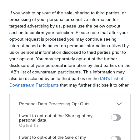
GOSSIP - LIFESTYLE
15:00
If you wish to opt-out of the sale, sharing to third parties, or
Ο Γιάννης Τσιμιτσέλης φέρνει την απόλυτη
processing of your personal or sensitive information for
ανατροπή με το «The Quiz With Balls» στον
targeted advertising by us, please use the below opt-out
ΠΟΛΙΤΙΚΗ
ΣΚΑΪ
section to confirm your selection. Please note that after your
opt-out request is processed you may continue seeing
Η σύσκεψη του Ευάγγελου Τυρνά και
interest-based ads based on personal information utilized by
η αναφορά του στις πυρκαγιές του
ΚΡΗΤΗ
14:53
us or personal information disclosed to third parties prior to
Ρεθύμνου
Δήμος Αγ.Νικολάου: 2ο Φεστιβάλ Κρηνών στις
your opt-out. You may separately opt-out of the further
Βρύσες
disclosure of your personal information by third parties on the
IAB’s list of downstream participants. This information may
also be disclosed by us to third parties on the
IAB’s List of
Downstream Participants
that may further disclose it to other
ΟΙΚΟΝΟΜΙΑ
14:44
third parties.
Ο «χάρτης» των πληρωμών από e-ΕΦΚΑ, ΔΥΠΑ
ΑΘΛΗΤΙΚΑ
για την περίοδο 10 έως 14 Αυγούστου
Personal Data Processing Opt Outs
ΟΦΗ: Έφυγαν 7.000 εισιτήρια για το
Super Cup με την ΑΕΚ
I want to opt-out of the Sharing of my
personal data.
ΕΛΛΑΔΑ
14:34
Opted In
Mega fire στην Αττικοβοιωτία: «Κατάπινε»
2.800 στρέμματα την ώρα
I want to opt-out of the Sale of my