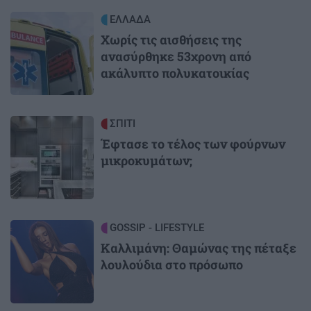
Image
ΕΛΛΑΔΑ
Χωρίς τις αισθήσεις της
ανασύρθηκε 53χρονη από
ακάλυπτο πολυκατοικίας
Image
ΣΠΙΤΙ
Έφτασε το τέλος των φούρνων
μικροκυμάτων;
Image
GOSSIP - LIFESTYLE
Καλλιμάνη: Θαμώνας της πέταξε
λουλούδια στο πρόσωπο