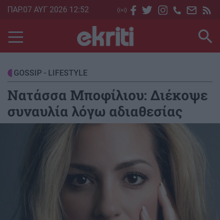
Skip
ΠΑΡ.07 ΑΥΓ 2026 12:52
to
main
content
GOSSIP - LIFESTYLE
Νατάσσα Μποφίλιου: Διέκοψε
συναυλία λόγω αδιαθεσίας