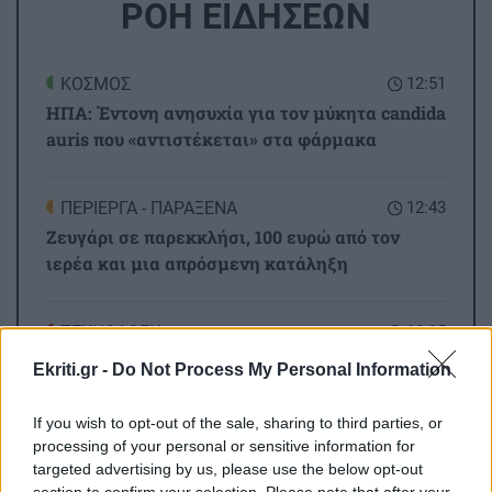
ΡΟΗ ΕΙΔΗΣΕΩΝ
ΚΟΣΜΟΣ
12:51
ΗΠΑ: Έντονη ανησυχία για τον μύκητα candida
auris που «αντιστέκεται» στα φάρμακα
ΠΕΡΙΕΡΓΑ - ΠΑΡΑΞΕΝΑ
12:43
Ζευγάρι σε παρεκκλήσι, 100 ευρώ από τον
ιερέα και μια απρόσμενη κατάληξη
ΤΕΧΝΟΛΟΓΙΑ
12:35
Meta: Νέα «καμπάνα» 567 εκατ. δολαρίων -Τα
Ekriti.gr -
Do Not Process My Personal Information
νέα μέτρα στο Facebook και... πού θα πάνε
αυτά τα λεφτά
If you wish to opt-out of the sale, sharing to third parties, or
processing of your personal or sensitive information for
targeted advertising by us, please use the below opt-out
Όλες οι ειδήσεις
ΕΛΛΑΔΑ
12:31