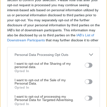
section to confirm your selection. Please note that after your
Marfin: Προθεσμία έλαβε η 46χρονη - «Είναι
opt-out request is processed you may continue seeing
αθώα» λέει ο συνήγορός της
interest-based ads based on personal information utilized by
us or personal information disclosed to third parties prior to
your opt-out. You may separately opt-out of the further
ΚΡΗΤΗ
12:25
disclosure of your personal information by third parties on the
IAB’s list of downstream participants. This information may
Δήμας από Καστέλλι: Στόχος το αεροδρόμιο να
also be disclosed by us to third parties on the
IAB’s List of
λειτουργεί κανονικά τον Νοέμβριο του 2028
Downstream Participants
that may further disclose it to other
ΠΕΡΙΣΣΟΤΕΡΑ
third parties.
ΕΛΛΑΔΑ
12:18
Personal Data Processing Opt Outs
Χωρίς τις αισθήσεις της ανασύρθηκε 53χρονη
από ακάλυπτο πολυκατοικίας
I want to opt-out of the Sharing of my
personal data.
ΚΟΣΜΟΣ
Opted In
ΗΠΑ: Έντονη ανησυχία για τον
ΣΠΙΤΙ
12:09
I want to opt-out of the Sale of my
μύκητα candida auris που
Personal Data.
Έφτασε το τέλος των φούρνων μικροκυμάτων;
«αντιστέκεται» στα φάρμακα
Opted In
I want to opt-out of processing my
Personal Data for Targeted Advertising.
GOSSIP - LIFESTYLE
12:00
Opted In
Καλλιμάνη: Θαμώνας της πέταξε λουλούδια