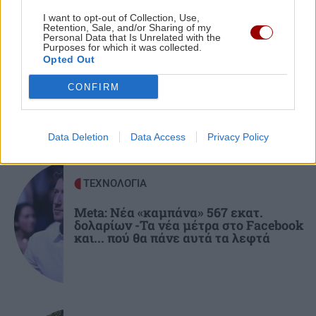
στο πρόσωπο
I want to opt-out of Collection, Use,
Retention, Sale, and/or Sharing of my
ΠΕΡΙΕΡΓΑ - ΠΑΡΑΞΕΝΑ
Personal Data that Is Unrelated with the
Purposes for which it was collected.
ΚΡΗΤΗ
11:57
Opted Out
Ζευγάρι σε παρεκκλήσι, 100 ευρώ από
τον ιερέα και μια απρόσμενη
Κρήτη: Ξάπλωσε να κάνει ηλιοθεραπεία και
κατάληξη
CONFIRM
πέθανε!
Data Deletion
Data Access
Privacy Policy
ΠΟΛΙΤΙΚΟ ΠΑΡΑΣΚΗΝΙΟ
11:51
Τελέστηκε το ετήσιο μνημόσυνο της Λένας
Σαμαρά – Ποιοι βρέθηκαν στο πλευρό του
ΤΕΧΝΟΛΟΓΙΑ
πατέρα της
Meta: Νέα «καμπάνα» 567 εκατ.
δολαρίων -Τα νέα μέτρα στο Facebook
και... πού θα πάνε αυτά τα λεφτά