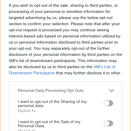
ΚΡΗΤΗ
09:37
If you wish to opt-out of the sale, sharing to third parties, or
Φοιτητική στέγη: Πόλη της Κρήτης στις
processing of your personal or sensitive information for
ΚΡΗΤΗ
targeted advertising by us, please use the below opt-out
ακριβότερες της χώρας με ενοίκια "φωτιά"
section to confirm your selection. Please note that after your
Ρέθυμνο: Μήνυμα αισιοδοξίας από τον
opt-out request is processed you may continue seeing
τουρισμό μετά τις πυρκαγιές στο νότο
interest-based ads based on personal information utilized by
ΕΛΛΑΔΑ
09:23
us or personal information disclosed to third parties prior to
Έξοδος του Αυγούστου: Πάνω από 56.000
your opt-out. You may separately opt-out of the further
ταξιδιώτες αναχωρούν από Αττική
disclosure of your personal information by third parties on the
IAB’s list of downstream participants. This information may
also be disclosed by us to third parties on the
IAB’s List of
ΑΘΛΗΤΙΚΑ
09:19
Downstream Participants
that may further disclose it to other
Τένις: Αποκλεισμός για τη Μαρία Σάκκαρη στο
ΚΟΣΜΟΣ
third parties.
Τορόντο
Νότια Κορέα: Διευθυντής τράπεζας
Personal Data Processing Opt Outs
έκλεβε λεφτά -Tα αντικαθιστούσε με
χαρτονομίσματα με πάπιες
I want to opt-out of the Sharing of my
ΑΘΛΗΤΙΚΑ
09:16
personal data.
O Λουίς Φαν Χάαλ βγήκε νικητής στη μάχη με
Opted In
τον καρκίνο
I want to opt-out of the Sale of my
Personal Data.
Opted In