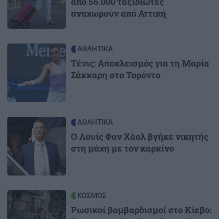
από 56.000 ταξιδιώτες
αναχωρούν από Αττική
Image
ΑΘΛΗΤΙΚΑ
Τένις: Αποκλεισμός για τη Μαρία
Σάκκαρη στο Τορόντο
Image
ΑΘΛΗΤΙΚΑ
O Λουίς Φαν Χάαλ βγήκε νικητής
στη μάχη με τον καρκίνο
Image
ΚΟΣΜΟΣ
Ρωσικοί βομβαρδισμοί στο Κίεβο: