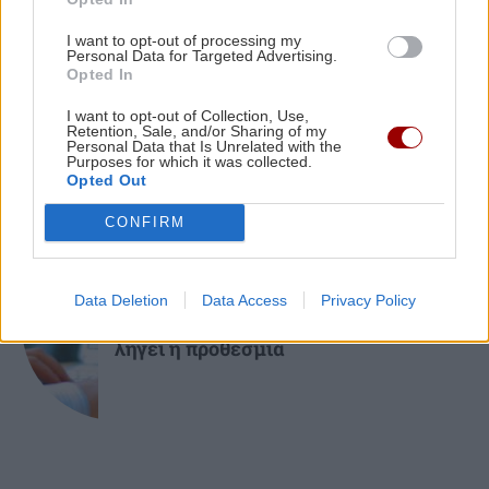
ΚΟΣΜΟΣ
09:10
ΚΡΗΤΗ
I want to opt-out of processing my
Ρωσικοί βομβαρδισμοί στο Κίεβο: Τρεις
Personal Data for Targeted Advertising.
νεκροί, ανάμεσά τους ένα παιδί
Opted In
Κρήτη - νοσοκομεία: Κλινικές πάνω
από τα όριά τους με υπαράριθμους
ασθενείς
I want to opt-out of Collection, Use,
Retention, Sale, and/or Sharing of my
Personal Data that Is Unrelated with the
Purposes for which it was collected.
Opted Out
CONFIRM
ΟΙΚΟΝΟΜΙΑ
Data Deletion
Data Access
Privacy Policy
Ενιαία Αίτηση Ενίσχυσης 2025: Άνοιξε
ξανά η πλατφόρμα της ΑΑΔΕ – Πότε
λήγει η προθεσμία