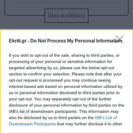
ΕΛΛΑΔΑ
21:55
Όλες οι ειδήσεις
Στα ίχνη του μύθου: Η αναπαράσταση του
"Δράκου" και του θερισμού στην Κοζάνη
(βίντεο)
Ekriti.gr -
Do Not Process My Personal Information
ΟΙΚΟΝΟΜΙΑ
21:46
If you wish to opt-out of the sale, sharing to third parties, or
ΑΑΔΕ: Ποιοι φορολογούμενοι θα λάβουν email
processing of your personal or sensitive information for
ή τηλεφώνημα για φορολογικές εκκρεμότητες
targeted advertising by us, please use the below opt-out
ΠΕΡΙΣΣΟΤΕΡΑ
section to confirm your selection. Please note that after your
opt-out request is processed you may continue seeing
ΕΛΛΑΔΑ
21:35
interest-based ads based on personal information utilized by
Κινηματογραφικός Τουρισμός: Η «Οδύσσεια»
us or personal information disclosed to third parties prior to
your opt-out. You may separately opt-out of the further
φέρνει εκρηκτική άνοδο στις κρατήσεις
disclosure of your personal information by third parties on the
GOSSIP - LIFESTYLE
IAB’s list of downstream participants. This information may
Μπρούκλιν Μπέκαμ: Εβρασε
also be disclosed by us to third parties on the
IAB’s List of
ΠΟΛΙΤΙΣΜΟΣ
21:22
μακαρόνια με θαλασσινό νερό
Downstream Participants
that may further disclose it to other
Ναύπλιο: 7ο Φεστιβάλ παραδοσιακών χορών -
third parties.