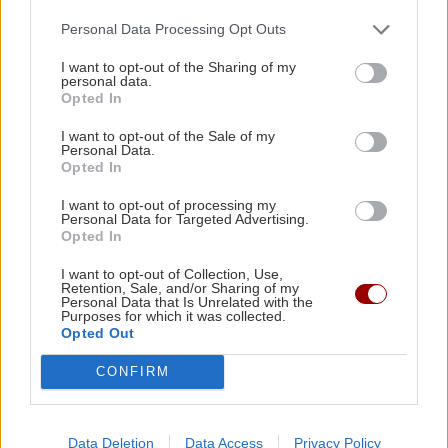
Αντάμωμα Ελλάδας και Κύπρου με φόντο το
Μπούρτζι
Personal Data Processing Opt Outs
I want to opt-out of the Sharing of my
personal data.
ΠΕΡΙΣΣΟΤΕΡΑ
21:10
Opted In
Οι "ήρωες της διπλανής πόρτας": Πώς ο
ΑΘΛΗΤΙΚΑ
I want to opt-out of the Sale of my
Οδυσσέας και ο Πίτερ Πάρκερ άλλαξαν τη
Personal Data.
ΑΕΚ: Φιλική τεσσάρα στην Καλλιθέα
μυθολογία
Opted In
πριν το Σούπερ Καπ με τον ΟΦΗ
I want to opt-out of processing my
Personal Data for Targeted Advertising.
GOSSIP - LIFESTYLE
21:00
Opted In
Μπούκη: «"Βασανίζω" τον Αντώνη Σρόιτερ 15
καλοκαίρια»
I want to opt-out of Collection, Use,
Retention, Sale, and/or Sharing of my
Personal Data that Is Unrelated with the
Purposes for which it was collected.
GOSSIP - LIFESTYLE
Opted Out
ΚΡΗΤΗ
20:55
Από τη Μίλατο στα Ανώγεια: Μια
Ριφιφί: Η σειρά του Σωτήρη
CONFIRM
Τσαφούλια έρχεται στην ελεύθερη
αυγουστιάτικη πεζοπορία γεμάτη θάλασσα,
τηλεόραση
ιστορία και ένα μαγικό ηλιοβασίλεμα!
Data Deletion
Data Access
Privacy Policy