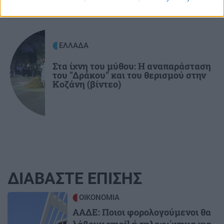
ΕΛΛΑΔΑ
Στα ίχνη του μύθου: Η αναπαράσταση
του "Δράκου" και του θερισμού στην
Κοζάνη (βίντεο)
ΔΙΑΒΑΣΤΕ ΕΠΙΣΗΣ
Image
ΟΙΚΟΝΟΜΙΑ
ΑΑΔΕ: Ποιοι φορολογούμενοι θα
λάβουν email ή τηλεφώνημα για