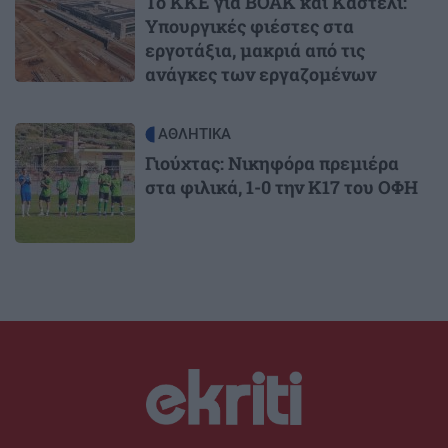
Το ΚΚΕ για ΒΟΑΚ και Καστέλι:
Υπουργικές φιέστες στα
εργοτάξια, μακριά από τις
ανάγκες των εργαζομένων
Image
ΑΘΛΗΤΙΚΑ
Γιούχτας: Νικηφόρα πρεμιέρα
στα φιλικά, 1-0 την Κ17 του ΟΦΗ