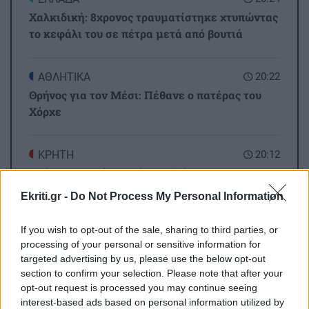
Χαλκιδική: 8χρονος τραυματίστηκε χτυπώντας
το κεφάλι του σε πέτρα μετά από βουτιά
ΑΘΛΗΤΙΚΑ
20:22
Θρήνος για τον Μέσι: Πέθανε ο πατέρας του
Χόρχε
ΚΡΗΤΗ
20:12
Κρήτη -Τριπλή παγκόσμια διάκριση: Τρεις
παραλίες μέσα στις 25 καλύτερες του κόσμου!
Ekriti.gr -
Do Not Process My Personal Information
If you wish to opt-out of the sale, sharing to third parties, or
GOSSIP - LIFESTYLE
20:00
Όλες οι ειδήσεις
processing of your personal or sensitive information for
Παπαμιχαήλ: Η ανάρτηση της Φίνος Φιλμ για
targeted advertising by us, please use the below opt-out
τα 22 χρόνια από τον θάνατο του
section to confirm your selection. Please note that after your
opt-out request is processed you may continue seeing
interest-based ads based on personal information utilized by