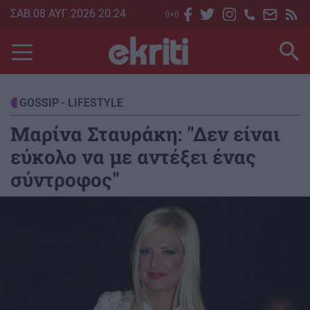
Skip
ΣΑΒ.08 ΑΥΓ 2026 20:24
to
main
content
GOSSIP - LIFESTYLE
Μαρίνα Σταυράκη: "Δεν είναι
εύκολο να με αντέξει ένας
σύντροφος"