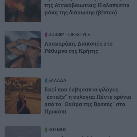
της Αττικοβοιωτίας: Η ολονύχτια
μάχη της διάσωσης (βίντεο)
Image
GOSSIP - LIFESTYLE
Λασκαράκη: Διακοπές στο
Ρέθυμνο της Κρήτης
Image
ΕΛΛΑΔΑ
Εκεί που έσβησαν οι φλόγες
"έσταξε" η ευλογία: Πέντε χρόνια
από το "Θαύμα της Βροχής" στο
Προκόπι
Image
ΚΟΣΜΟΣ