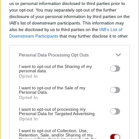
ΕΛΛΑΔΑ
19:54
us or personal information disclosed to third parties prior to
Τραγωδία στην Πάρο: 4χρονο παιδί
your opt-out. You may separately opt-out of the further
εντοπίστηκε νεκρό σε πισίνα beach bar
disclosure of your personal information by third parties on the
IAB’s list of downstream participants. This information may
also be disclosed by us to third parties on the
IAB’s List of
ΠΕΡΙΣΣΟΤΕΡΑ
ΕΛΛΑΔΑ
19:49
Downstream Participants
that may further disclose it to other
third parties.
Ιταλοί αστυνομικοί στους δρόμους της Αθήνας
– Το νέο πρόγραμμα αστυνόμευσης
Personal Data Processing Opt Outs
ΕΛΛΑΔΑ
I want to opt-out of the Sharing of my
ΠΟΛΙΤΙΚΗ
19:36
personal data.
Opted In
Χαλκιδική: 8χρονος τραυματίστηκε
Κόμμα Καρυστιάνου: Αποχωρεί ο Ν.
χτυπώντας το κεφάλι του σε πέτρα
Μπρουτζάκης καταγγέλλοντας "κλειστή
μετά από βουτιά
I want to opt-out of the Sale of my
Personal Data.
κάστα" και φίμωση
Opted In
I want to opt-out of processing my
ΠΟΛΙΤΙΚΗ
19:23
Personal Data for Targeted Advertising.
Opted In
Τσουκαλάς: Επικίνδυνο κοκτέιλ για τα εθνικά
συμφέροντα η υποχωρητικότητα της
ΑΘΛΗΤΙΚΑ
I want to opt-out of Collection, Use,
Retention, Sale, and/or Sharing of my
κυβέρνησης