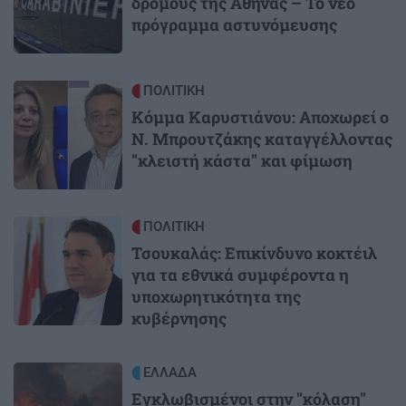
δρόμους της Αθήνας – Το νέο
πρόγραμμα αστυνόμευσης
Image
ΠΟΛΙΤΙΚΗ
Κόμμα Καρυστιάνου: Αποχωρεί ο
Ν. Μπρουτζάκης καταγγέλλοντας
"κλειστή κάστα" και φίμωση
Image
ΠΟΛΙΤΙΚΗ
Τσουκαλάς: Επικίνδυνο κοκτέιλ
για τα εθνικά συμφέροντα η
υποχωρητικότητα της
κυβέρνησης
Image
ΕΛΛΑΔΑ
Εγκλωβισμένοι στην "κόλαση"