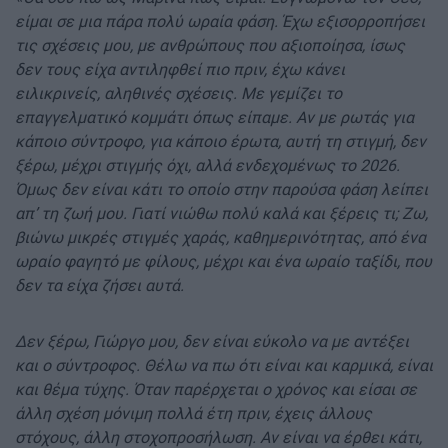
είμαι σε μια πάρα πολύ ωραία φάση. Έχω εξισορροπήσει
τις σχέσεις μου, με ανθρώπους που αξιοποίησα, ίσως
δεν τους είχα αντιληφθεί πιο πριν, έχω κάνει
ειλικρινείς, αληθινές σχέσεις. Με γεμίζει το
επαγγελματικό κομμάτι όπως είπαμε. Αν με ρωτάς για
κάποιο σύντροφο, για κάποιο έρωτα, αυτή τη στιγμή, δεν
ξέρω, μέχρι στιγμής όχι, αλλά ενδεχομένως το 2026.
Όμως δεν είναι κάτι το οποίο στην παρούσα φάση λείπει
απ’ τη ζωή μου. Γιατί νιώθω πολύ καλά και ξέρεις τι; Ζω,
βιώνω μικρές στιγμές χαράς, καθημερινότητας, από ένα
ωραίο φαγητό με φίλους, μέχρι και ένα ωραίο ταξίδι, που
δεν τα είχα ζήσει αυτά.
Δεν ξέρω, Γιώργο μου, δεν είναι εύκολο να με αντέξει
και ο σύντροφος. Θέλω να πω ότι είναι και καρμικά, είναι
και θέμα τύχης. Όταν παρέρχεται ο χρόνος και είσαι σε
άλλη σχέση μόνιμη πολλά έτη πριν, έχεις άλλους
στόχους, άλλη στοχοπροσήλωση. Αν είναι να έρθει κάτι,