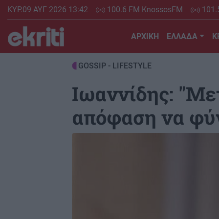
Skip
ΚΥΡ.09 ΑΥΓ 2026 13:42
100.6 FM KnossosFM
101.
to
main
ΑΡΧΙΚΗ
ΕΛΛΑΔΑ
Κ
content
GOSSIP - LIFESTYLE
Ιωαννίδης: "Με
απόφαση να φύ