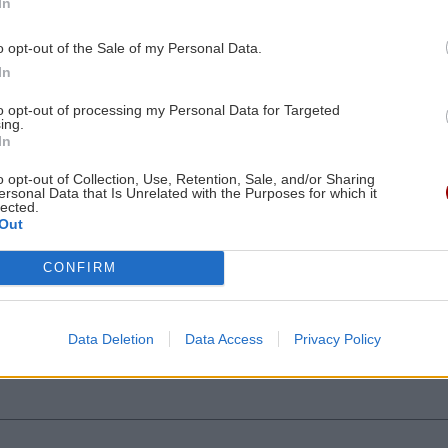
ΟΦΗ: Στο Ηράκλειο ο Λορέντσο
In
Ντίκμαν – Τη Δευτέρα οι εξετάσεις
o opt-out of the Sale of my Personal Data.
και οι υπογραφές
In
to opt-out of processing my Personal Data for Targeted
ΕΛΛΑΔΑ
11:47
ing.
3:27
Τέλος στην ταλαιπωρία: Πώς θα
In
παίρνουμε πινακίδες ΙΧ με λίγα κλικ!
o opt-out of Collection, Use, Retention, Sale, and/or Sharing
ersonal Data that Is Unrelated with the Purposes for which it
lected.
Out
ΚΡΗΤΗ
11:34
Κρήτη: Απανωτά περιστατικά μέθης –
CONFIRM
3:23
Στο ΕΚΑΒ ο «λογαριασμός» της
νυχτερινής διασκέδασης
ην
Data Deletion
Data Access
Privacy Policy
ες οι ειδήσεις
./
ΑΘΛΗΤΙΚΑ
11:28
«Γκέλα» για τη Σπόρτινγκ παρά το γκολ
του Φώτη Ιωαννίδη (βίντεο)
3:14