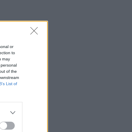
sonal or
ection to
ou may
 personal
out of the
 downstream
B’s List of