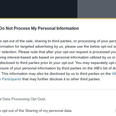
Do Not Process My Personal Information
με γυναίκα, δεν ήμουν σίγουρη ότι είμαι κορίτσι"
to opt-out of the sale, sharing to third parties, or processing of your per
formation for targeted advertising by us, please use the below opt-out s
gle News
και μάθετε πρώτοι όλες τις ειδήσεις για
r selection. Please note that after your opt-out request is processed y
eing interest-based ads based on personal information utilized by us or
disclosed to third parties prior to your opt-out. You may separately opt-
losure of your personal information by third parties on the IAB’s list of
. This information may also be disclosed by us to third parties on the
IA
Participants
that may further disclose it to other third parties.
 ΕΙΔΗΣΕΩΝ
l Data Processing Opt Outs
3:39
ΑΘΛΗΤΙΚΑ
11:48
o opt-out of the Sharing of my personal data.