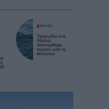
ΚΡΗΤΗ
Τραγωδία στα
Μάλια:
Ανασύρθηκε
νεκρός από τη
θάλασσα
ην
ές
10