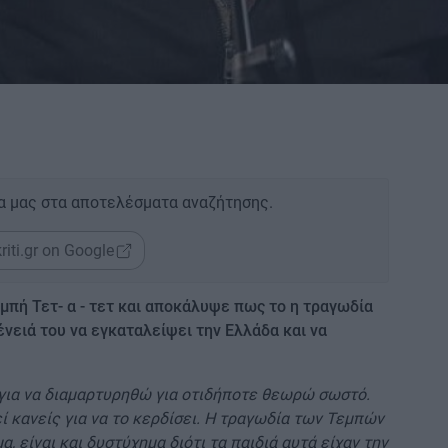
α μας στα αποτελέσματα αναζήτησης.
riti.gr on Google
μπή Τετ- α - τετ και αποκάλυψε πως το η τραγωδία
ένειά του να εγκαταλείψει την Ελλάδα και να
για να διαμαρτυρηθώ για οτιδήποτε θεωρώ σωστό.
ί κανείς για να το κερδίσει. Η τραγωδία των Τεμπών
α, είναι και δυστύχημα διότι τα παιδιά αυτά είχαν την