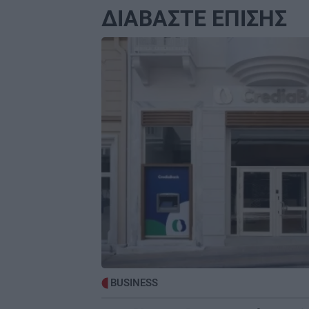
ΔΙΑΒΑΣΤΕ ΕΠΙΣΗΣ
ΚΟΙΝΩΝΙΑ
2
Image
Εφιάλτης στη Ζάκυνθο: Οκτώ γυναί
καταγγέλλουν ότι βιάστηκαν μέσα 
20 ημέρες
GOSSIP - LIFESTYLE
2
Παράσχος: Στο νοσοκομείο ο ηθοπο
που δίνει μάχη με τον καρκίνο
ΑΘΛΗΤΙΚΑ
1
Ανακοίνωσε Ντιομαντέ η Ρεάλ
Μαδρίτης
ΕΛΛΑΔΑ
1
BUSINESS
Συνελήφθη 37χρονος στο αεροδρόμ