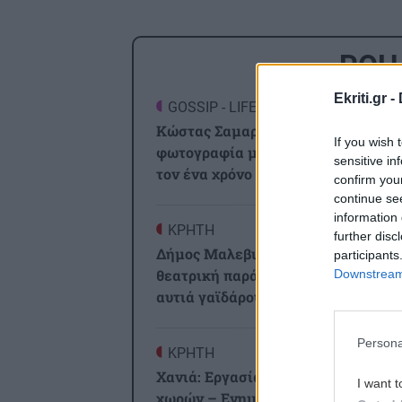
ΡΟΗ
Ekriti.gr -
GOSSIP - LIFESTYLE
2
Κώστας Σαμαράς: Η οικογενειακή
If you wish 
φωτογραφία με την αδελφή του για
sensitive in
τον ένα χρόνο από τον θάνατό της
confirm you
continue se
information 
ΚΡΗΤΗ
2
further disc
Δήμος Μαλεβιζίου: Στον Μάραθο η
participants
θεατρική παράσταση "Ο Μίδας έχει
Downstream 
αυτιά γαϊδάρου
Persona
ΚΡΗΤΗ
2
Χανιά: Εργασία για πολίτες τρίτων
I want t
χωρών – Ενημερωτική δράση στο