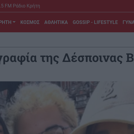
.5 FM Ράδιο Κρήτη
ΡΗΤΗ
ΚΟΣΜΟΣ
ΑΘΛΗΤΙΚΑ
GOSSIP - LIFESTYLE
ΓΥΝΑ
ραφία της Δέσποινας Β