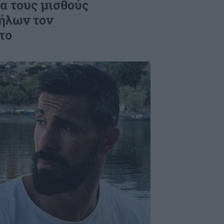
ια τους μισθούς
ήλων τον
το