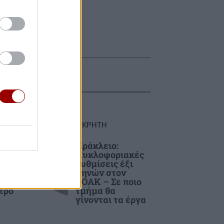
ΚΡΗΤΗ
ία
Ηράκλειο:
Κυκλοφοριακές
ν –
ρυθμίσεις έξι
μηνών στον
ΒΟΑΚ – Σε ποιο
τρο
τμήμα θα
γίνονται τα έργα