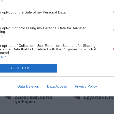
In
Διαμαρτυρία έξω από το Μαξίμου στις
ες οι ειδήσεις
31/08
o opt-out of the Sale of my Personal Data.
In
0:36
ΚΟΣΜΟΣ
19:17
ις
to opt-out of processing my Personal Data for Targeted
ing.
ήμα
Το Ιράν απειλεί τις χώρες του Κόλπου
In
με σκληρά χτυπήματα αν δεν
σταματήσουν τον Τραμπ
o opt-out of Collection, Use, Retention, Sale, and/or Sharing
ersonal Data that Is Unrelated with the Purposes for which it
lected.
0:32
Out
ΠΕΡΙΕΡΓΑ - ΠΑΡΑΞΕΝΑ
19:09
α
ΚΡΗΤΗ
ΚΡΗΤΗ
Μαρόκο: Δοκιμάζει δρόμους που
CONFIRM
Δήμος
Χανιά: Εργασ
δροσίζουν τις πόλεις
Μαλεβιζίου: Στον
για πολίτες
Μάραθο η
τρίτων χωρώ
Data Deletion
Data Access
Privacy Policy
θεατρική
Ενημερωτική
0:20
GOSSIP - LIFESTYLE
19:00
παράσταση "Ο
δράση στο
Μίδας έχει αυτιά
Εργατικό Κέν
Γερονικολού: Ποζάρει με καλοκαιρινή
γαϊδάρου
διάθεση στην πισίνα