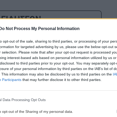
 ΕΙΔΗΣΕΩΝ
Do Not Process My Personal Information
1:00
ΚΡΗΤΗ
19:38
Ρέθυμνο: 19 κτίρια κρίθηκαν
to opt-out of the sale, sharing to third parties, or processing of your per
ακατάλληλα μετά τη μεγάλη φωτιά –
formation for targeted advertising by us, please use the below opt-out s
Η πρώτη εικόνα των ζημιών
r selection. Please note that after your opt-out request is processed y
eing interest-based ads based on personal information utilized by us or
disclosed to third parties prior to your opt-out. You may separately opt-
0:53
ΣΠΙΤΙ
19:32
losure of your personal information by third parties on the IAB’s list of
Πλυντήριο: Μπορούν να πλένονται
. This information may also be disclosed by us to third parties on the
IA
μαζί οι πετσέτες κουζίνας και
Participants
that may further disclose it to other third parties.
μπάνιου;
l Data Processing Opt Outs
0:40
ΕΛΛΑΔΑ
19:23
Πυροσβέστες: «Ήρωες» στις φωτιές,
o opt-out of the Sharing of my personal data.
ξεχασμένοι μετά τη μάχη -