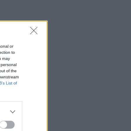
sonal or
ection to
ou may
 personal
out of the
 downstream
B’s List of