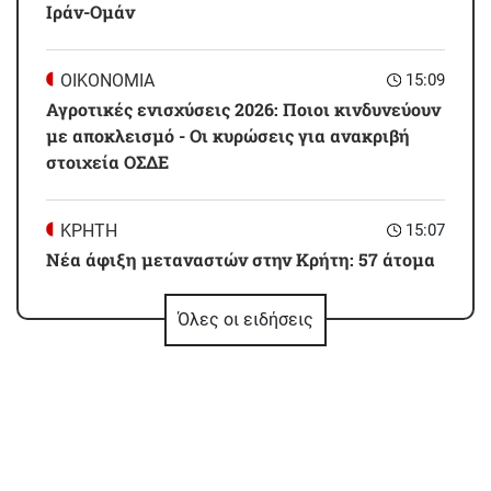
Ιράν-Ομάν
ΟΙΚΟΝΟΜΙΑ
15:09
Αγροτικές ενισχύσεις 2026: Ποιοι κινδυνεύουν
με αποκλεισμό - Οι κυρώσεις για ανακριβή
στοιχεία ΟΣΔΕ
ΚΡΗΤΗ
15:07
Νέα άφιξη μεταναστών στην Κρήτη: 57 άτομα
εντοπίστηκαν στα Καπετανιανά
Όλες οι ειδήσεις
GOSSIP - LIFESTYLE
15:00
Αντόνια Μπαντέρας: «Η καρδιακή προσβολή
ήταν το καλύτερο πράγμα που μου συνέβη»
ΚΟΣΜΟΣ
14:59