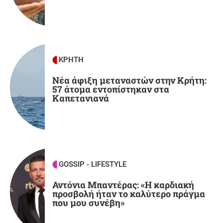
ΕΛΛΑΔΑ
14:41
Γερμανία: Συνελήφθη 31χρονος για δολοφονίες
μελών της Greek Mafia -Κατηγορείται και για
την εκτέλεση του Ζαμπούνη
ΚΡΗΤΗ
Νέα άφιξη μεταναστών στην Κρήτη:
57 άτομα εντοπίστηκαν στα
ΚΟΣΜΟΣ
14:33
Καπετανιανά
Ρωσία: Τουρίστας καταπλακώθηκε από δέντρο
κατά τη διάρκεια bungee jumping σε λίμνη
(βίντεο)
GOSSIP - LIFESTYLE
Αντόνια Μπαντέρας: «Η καρδιακή
προσβολή ήταν το καλύτερο πράγμα
που μου συνέβη»