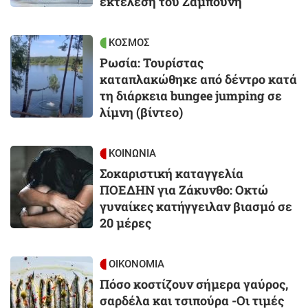
εκτέλεση του Ζαμπούνη
Image
ΚΟΣΜΟΣ
Ρωσία: Τουρίστας
καταπλακώθηκε από δέντρο κατά
τη διάρκεια bungee jumping σε
λίμνη (βίντεο)
Image
ΚΟΙΝΩΝΙΑ
Σοκαριστική καταγγελία
ΠΟΕΔΗΝ για Ζάκυνθο: Οκτώ
γυναίκες κατήγγειλαν βιασμό σε
20 μέρες
Image
ΟΙΚΟΝΟΜΙΑ
Πόσο κοστίζουν σήμερα γαύρος,
σαρδέλα και τσιπούρα -Οι τιμές