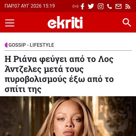
Skip
ΠΑΡ.07 ΑΥΓ 2026 15:19
to
main
content
GOSSIP - LIFESTYLE
Η Ριάνα φεύγει από το Λος
Άντζελες μετά τους
πυροβολισμούς έξω από το
σπίτι της