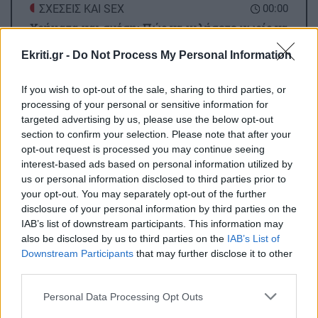
ΣΧΕΣΕΙΣ ΚΑΙ SEX
00:00
Χρήματα και σχέση: Πώς να μιλήσετε χωρίς να
καταλήξετε σε καβγά
Ekriti.gr -
Do Not Process My Personal Information
GOSSIP - LIFESTYLE
23:00
If you wish to opt-out of the sale, sharing to third parties, or
processing of your personal or sensitive information for
Η Μπάρμπρα Στρέιζαντ υπογράφει το πρώτο
targeted advertising by us, please use the below opt-out
της παιδικό βιβλίο
section to confirm your selection. Please note that after your
opt-out request is processed you may continue seeing
interest-based ads based on personal information utilized by
ΑΘΛΗΤΙΚΑ
22:49
us or personal information disclosed to third parties prior to
Europa League: Η Άντερλεχτ νίκησε 1-0 τον
your opt-out. You may separately opt-out of the further
ΠΑΟΚ στην Τούμπα κι όλα θα κριθούν στις
disclosure of your personal information by third parties on the
Βρυξέλλες
IAB’s list of downstream participants. This information may
also be disclosed by us to third parties on the
IAB’s List of
Downstream Participants
that may further disclose it to other
Όλες οι ειδήσεις
ΑΘΛΗΤΙΚΑ
22:25
third parties.
ΠΟΑ: Ανακοίνωσε την απόκτηση τριών Ιταλών
Personal Data Processing Opt Outs
ποδοσφαιριστών