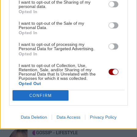
I want to opt-out of the Sharing of my
personal data.
Opted In
ΑΘΛΗΤΙΚΑ
22:25
UEFA: «Το μποϊκοτάζ στις διοργανώσεις της
I want to opt-out of the Sale of my
FIFA παραμένει σε ισχύ»
Personal Data.
Opted In
ΠΕΡΙΣΣΟΤΕΡΑ
I want to opt-out of processing my
ΑΘΛΗΤΙΚΑ
22:19
Personal Data for Targeted Advertising.
Opted In
Europa League: Η ΤΣΣΚΑ Σόφιας διέλυσε 3-0
την Μακάμπι Τελ Αβίβ και ετοιμάζεται για
I want to opt-out of Collection, Use,
ΣΧΕΣΕΙΣ ΚΑΙ SEX
ΟΦΗ (βίντεο)
Retention, Sale, and/or Sharing of my
Personal Data that Is Unrelated with the
Purposes for which it was collected.
Χρήματα και σχέση: Πώς να μιλήσετε
Opted Out
χωρίς να καταλήξετε σε καβγά
ΠΕΡΙΕΡΓΑ - ΠΑΡΑΞΕΝΑ
22:14
CONFIRM
Βέλγιο: Ζει σε πλωτό σπίτι 23 μέτρων εδώ και
χρόνια
Data Deletion
Data Access
Privacy Policy
GOSSIP - LIFESTYLE
22:00
Γιώργος Λιάγκας: «Ο Τζορτζ Κλούνεϊ της
GOSSIP - LIFESTYLE