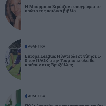
Ελλάδας…»
Η Μπάρμπρα Στρέιζαντ υπογράφει το
πρώτο της παιδικό βιβλίο
ΚΟΣΜΟΣ
21:52
Η Βουδαπέστη χαμηλώνει τα φώτα σε μνημεία
και ιστορικά κτίρια για να εξοικονομήσει
ενέργεια
ΑΘΛΗΤΙΚΑ
ΕΛΛΑΔΑ
21:43
Το τέλος μιας εποχής για το Allou! Fun Park - Η
Europa League: Η Άντερλεχτ νίκησε 1-
0 τον ΠΑΟΚ στην Τούμπα κι όλα θα
περιοχή γυρίζει σελίδα
κριθούν στις Βρυξέλλες
ΑΘΛΗΤΙΚΑ
ΠΟΑ: Ανακοίνωσε την απόκτηση τριών