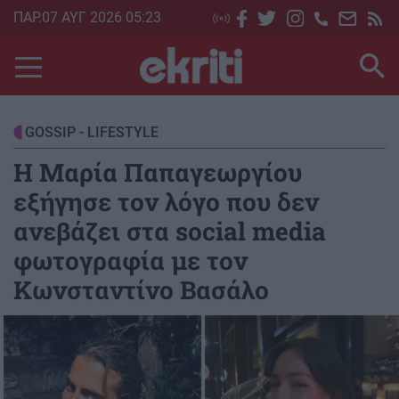
Skip
ΠΑΡ.07 ΑΥΓ 2026 05:23
to
main
content
GOSSIP - LIFESTYLE
H Μαρία Παπαγεωργίου
εξήγησε τον λόγο που δεν
ανεβάζει στα social media
φωτογραφία με τον
Κωνσταντίνο Βασάλο