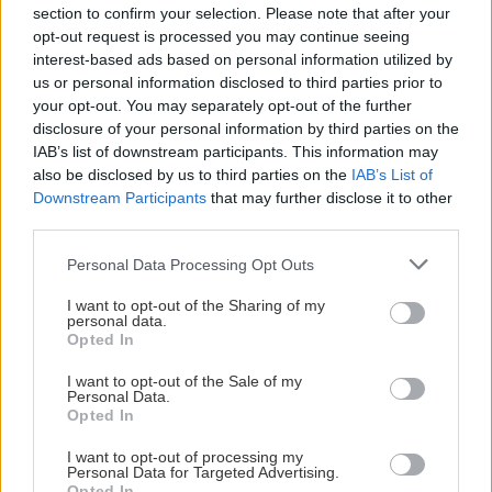
section to confirm your selection. Please note that after your
ΕΠΙΣΤΗΜΗ
22:32
Όλες οι ειδήσεις
opt-out request is processed you may continue seeing
Έφτιαξε ηλιακό γιοτ με $20.000 και διένυσε
interest-based ads based on personal information utilized by
3.000 ναυτικά μίλια χωρίς στάλα καυσίμου!
us or personal information disclosed to third parties prior to
your opt-out. You may separately opt-out of the further
disclosure of your personal information by third parties on the
ΣΠΙΤΙ
22:21
IAB’s list of downstream participants. This information may
Κατσαρίδα στο σπίτι - Πότε πρέπει να
also be disclosed by us to third parties on the
IAB’s List of
ανησυχήσουμε
Downstream Participants
that may further disclose it to other
third parties.
ΠΕΡΙΣΣΟΤΕΡΑ
ΚΟΣΜΟΣ
22:11
Personal Data Processing Opt Outs
Εξαρθρώθηκε τεράστιο δίκτυο διακίνησης
I want to opt-out of the Sharing of my
μεταναστών και ναρκωτικών στη Μεσόγειο –
personal data.
Opted In
Πάνω από 24 εκατ. ευρώ κέρδη
ΣΧΕΣΕΙΣ ΚΑΙ SEX
I want to opt-out of the Sale of my
Personal Data.
Πώς θα καταλάβεις ότι ένας
ΥΓΕΙΑ
21:53
Opted In
άνθρωπος δεν μπήκε τυχαία στη ζωή
Αυτά τα φρούτα επιλέγουν 4 ενδοκρινολόγοι
σου
I want to opt-out of processing my
για καλύτερο έλεγχο του σακχάρου
Personal Data for Targeted Advertising.
Opted In