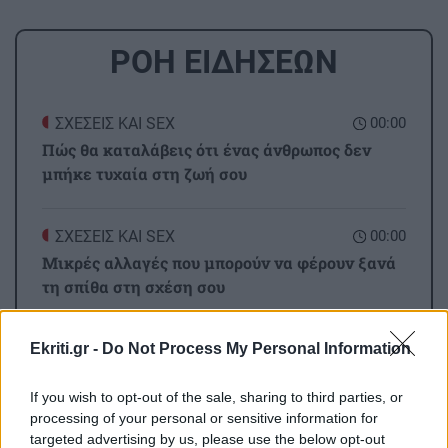
ΡΟΗ ΕΙΔΗΣΕΩΝ
ΣΧΕΣΕΙΣ ΚΑΙ SEX
00:00
Πώς θα καταλάβεις ότι ένας άνθρωπος δεν
μπήκε τυχαία στη ζωή σου
ΣΧΕΣΕΙΣ ΚΑΙ SEX
00:00
Μικρές αλλαγές που μπορούν να φέρουν ξανά
τη σπίθα στη σχέση σου
Ekriti.gr -
Do Not Process My Personal Information
GOSSIP - LIFESTYLE
23:00
Ο Τζέιμς Κάμερον φαίνεται έτοιμος να αφήσει
If you wish to opt-out of the sale, sharing to third parties, or
πίσω του το «Avatar»
processing of your personal or sensitive information for
targeted advertising by us, please use the below opt-out