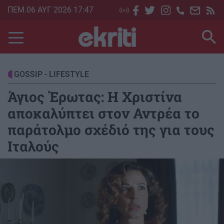
Skip
ΠΕΜ.06 ΑΥΓ 2026 17:47
to
main
content
GOSSIP - LIFESTYLE
Άγιος Έρωτας: Η Χριστίνα
αποκαλύπτει στον Αντρέα το
παράτολμο σχέδιό της για τους
Ιταλούς