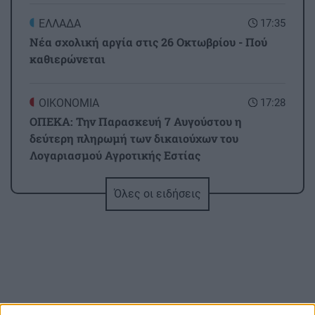
ΕΛΛΑΔΑ
17:35
Νέα σχολική αργία στις 26 Οκτωβρίου - Πού
καθιερώνεται
ΟΙΚΟΝΟΜΙΑ
17:28
ΟΠΕΚΑ: Την Παρασκευή 7 Αυγούστου η
δεύτερη πληρωμή των δικαιούχων του
Λογαριασμού Αγροτικής Εστίας
Όλες οι ειδήσεις
ΚΡΗΤΗ
17:21
Ηράκλειο: Στο «Αττικόν» μεταφέρθηκε η
20χρονη που τραυματίστηκε έξω από το ΙΤΕ -
Κρίσιμα τα επόμενα χειρουργεία
BUSINESS
17:14
MINOAN LINES: Ταξίδια στη Μήλο με