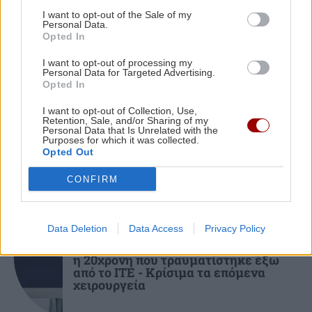
ΠΑΣΟΚ κατά Μητσοτάκη: «Μνημείο θράσους η
I want to opt-out of the Sale of my
σημερινή φιέστα για το myAGRO»
Personal Data.
Opted In
ΕΛΛΑΔΑ
16:49
I want to opt-out of processing my
ΟΙΚΟΝΟΜΙΑ
Personal Data for Targeted Advertising.
ΕΛ.ΑΣ.: Αιχμές για την πρόληψη των
Opted In
πυρκαγιών – «Η κλιματική κρίση δεν αρκεί ως
ΟΠΕΚΑ: Την Παρασκευή 7 Αυγούστου
η δεύτερη πληρωμή των δικαιούχων
I want to opt-out of Collection, Use,
εξήγηση»
Retention, Sale, and/or Sharing of my
του Λογαριασμού Αγροτικής Εστίας
Personal Data that Is Unrelated with the
Purposes for which it was collected.
Opted Out
CONFIRM
ΚΡΗΤΗ
Data Deletion
Data Access
Privacy Policy
Ηράκλειο: Στο «Αττικόν» μεταφέρθηκε
η 20χρονη που τραυματίστηκε έξω
από το ΙΤΕ - Κρίσιμα τα επόμενα
χειρουργεία