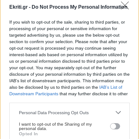
ΠΕΡΙΣΣΟΤΕΡΑ
εκπτώσεις έως 50%
Ekriti.gr -
Do Not Process My Personal Information
If you wish to opt-out of the sale, sharing to third parties, or
ΚΟΣΜΟΣ
17:07
processing of your personal or sensitive information for
Οι καρχαρίες-τίγρεις: Οι «σκουπιδοφάγοι» των
targeted advertising by us, please use the below opt-out
ΚΡΗΤΗ
ωκεανών που κρατούν τις θάλασσες ζωντανές
section to confirm your selection. Please note that after your
opt-out request is processed you may continue seeing
Με λαμπρότητα και κατάνυξη το
interest-based ads based on personal information utilized by
Αρκαλοχώρι τίμησε τον Πολιούχο του!
ΑΘΛΗΤΙΚΑ
17:05
us or personal information disclosed to third parties prior to
your opt-out. You may separately opt-out of the further
ΟΦΗ: Ελεύθερη πλέον η διάθεση των
disclosure of your personal information by third parties on the
εισιτηρίων του Super Cup - Έφυγαν πάνω από
IAB’s list of downstream participants. This information may
3.000
also be disclosed by us to third parties on the
IAB’s List of
Downstream Participants
that may further disclose it to other
third parties.
GOSSIP - LIFESTYLE
17:00
ΕΛΛΑΔΑ
Μαρία Κορινθίου: «Αισθάνομαι μπουχτισμένη»
Personal Data Processing Opt Outs
Νέα σχολική αργία στις 26 Οκτωβρίου
- Πού καθιερώνεται
I want to opt-out of the Sharing of my
personal data.
ΠΟΛΙΤΙΚΗ
16:50
Opted In