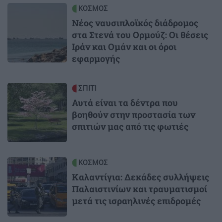
Image
ΚΟΣΜΟΣ
Νέος ναυσιπλοϊκός διάδρομος
στα Στενά του Ορμούζ: Οι θέσεις
Ιράν και Ομάν και οι όροι
εφαρμογής
Image
ΣΠΙΤΙ
Αυτά είναι τα δέντρα που
βοηθούν στην προστασία των
σπιτιών μας από τις φωτιές
Image
ΚΟΣΜΟΣ
Καλαντίγια: Δεκάδες συλλήψεις
Παλαιστινίων και τραυματισμοί
μετά τις ισραηλινές επιδρομές