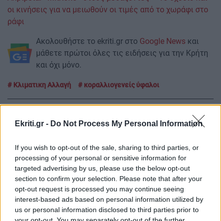
οι κινήσεις για να μειωθούν οι τιμές από το χωράφι στο
ράφι
Ακολουθήστε το ekriti.gr στο
Google News
και
μάθετε πρώτοι όλες τις ειδήσεις για την Κρήτη
και όχι μόνο.
Κλιματικη Αλλαγή
κοραλλιογενείς ύφαλοι
Ekriti.gr -
Do Not Process My Personal Information
ΡΟΗ ΕΙΔΗΣΕΩΝ
If you wish to opt-out of the sale, sharing to third parties, or
processing of your personal or sensitive information for
targeted advertising by us, please use the below opt-out
ΕΛΛΑΔΑ
15:40
section to confirm your selection. Please note that after your
opt-out request is processed you may continue seeing
Προφυλακιστέος ο 26χρονος για τη δολοφονία
interest-based ads based on personal information utilized by
της Βρετανίδας - Τήρησε το δικαίωμα της
us or personal information disclosed to third parties prior to
σιωπής
your opt-out. You may separately opt-out of the further