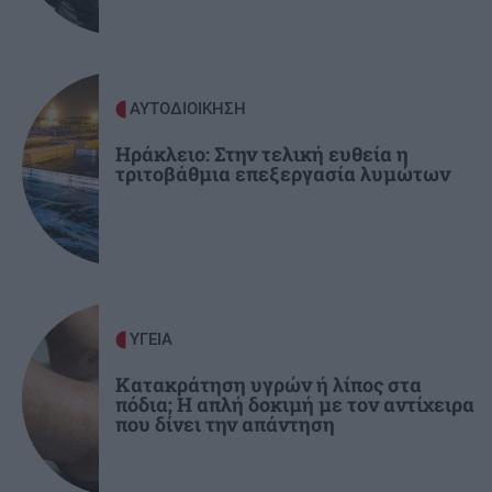
και τραυματισμοί μετά τις ισραηλινές
επιδρομές
ΑΥΤΟΔΙΟΙΚΗΣΗ
ΑΘΛΗΤΙΚΑ
14:29
Ο Τάσος Παπαπέτρου διαιτητής στο Super Cup,
Ηράκλειο: Στην τελική ευθεία η
τριτοβάθμια επεξεργασία λυμώτων
ΟΦΗ και ΑΕΚ
ΥΓΕΙΑ
Κατακράτηση υγρών ή λίπος στα
πόδια; Η απλή δοκιμή με τον αντίχειρα
που δίνει την απάντηση