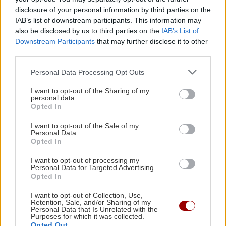
disclosure of your personal information by third parties on the
IAB’s list of downstream participants. This information may
ΚΡΗΤΗ
15:33
also be disclosed by us to third parties on the
IAB’s List of
Ηράκλειο: Κυκλοφορούσε με σοκολάτα
Downstream Participants
that may further disclose it to other
κάνναβη στις τσέπες του
third parties.
Personal Data Processing Opt Outs
ΑΥΤΟΔΙΟΙΚΗΣΗ
15:24
I want to opt-out of the Sharing of my
Ηράκλειο: Στην τελική ευθεία η τριτοβάθμια
personal data.
Opted In
επεξεργασία λυμώτων
I want to opt-out of the Sale of my
Personal Data.
Όλες οι ειδήσεις
ΥΓΕΙΑ
15:15
Opted In
Κατακράτηση υγρών ή λίπος στα πόδια; Η απλή
I want to opt-out of processing my
δοκιμή με τον αντίχειρα που δίνει την
Personal Data for Targeted Advertising.
Opted In
απάντηση
I want to opt-out of Collection, Use,
Retention, Sale, and/or Sharing of my
ΚΡΗΤΗ
15:08
Personal Data that Is Unrelated with the
Purposes for which it was collected.
Στάχτες το παράπηγμα στον Σίβα - Δείτε βίντεο
Opted Out