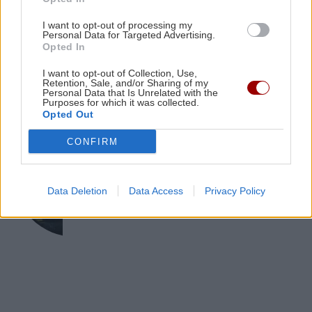
Έξοδος Αυγούστου: Κορυφώνεται η φυγή των
Καλομοίρα: «Όταν κάνω δίαιτα, το
I want to opt-out of processing my
πρώτο πράγμα που κάνω...»
αδειούχων – «Ουρές» σε λιμάνια και ΚΤΕΛ
Personal Data for Targeted Advertising.
Opted In
I want to opt-out of Collection, Use,
Retention, Sale, and/or Sharing of my
Personal Data that Is Unrelated with the
Purposes for which it was collected.
Opted Out
ΚΡΗΤΗ
CONFIRM
Κρήτη: Συνελήφθη 32χρονος για πέντε
κλοπές από επιχειρήσεις – Βρέθηκαν
κλοπιμαία
Data Deletion
Data Access
Privacy Policy