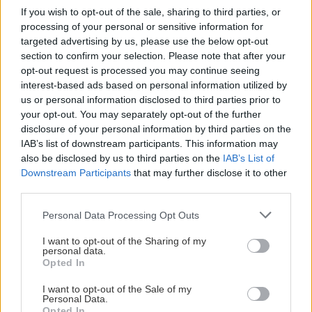
ΚΡΗΤΗ
περισσότερο την τσέπη σου το 2026;
If you wish to opt-out of the sale, sharing to third parties, or
processing of your personal or sensitive information for
Κρήτη: Σύλληψη 52χρονου για
targeted advertising by us, please use the below opt-out
κάνναβη – Βρέθηκαν και τρία
section to confirm your selection. Please note that after your
ΚΡΗΤΗ
13:23
δενδρύλλια
opt-out request is processed you may continue seeing
Σε πύρινο συναγερμό η χώρα - Στο «κόκκινο» ο
interest-based ads based on personal information utilized by
κίνδυνος πυρκαγιάς στην Κρήτη με ριπές
us or personal information disclosed to third parties prior to
ανέμων έως 110 χλμ./ώρα
your opt-out. You may separately opt-out of the further
disclosure of your personal information by third parties on the
IAB’s list of downstream participants. This information may
ΚΡΗΤΗ
13:14
ΕΛΛΑΔΑ
also be disclosed by us to third parties on the
IAB’s List of
Τραγωδία στα Μάλια: Ανασύρθηκε νεκρός από
Downstream Participants
that may further disclose it to other
Λαγονήσι: Εκτός κινδύνου οι δύο
τη θάλασσα
third parties.
αστυνομικοί, συνελήφθη 20χρονος
Γερμανός – Πώς έγινε το τροχαίο
Personal Data Processing Opt Outs
GOSSIP - LIFESTYLE
13:00
I want to opt-out of the Sharing of my
Η Βαλέρια Χοψονίδου και ο Αντώνης
personal data.
Opted In
Βλωτιδέλλης βάφτισαν τον μοναχογιό τους
I want to opt-out of the Sale of my
Personal Data.
GOSSIP - LIFESTYLE
ΕΛΛΑΔΑ
12:47
Opted In