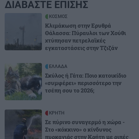
ΔΙΑΒΑΣΤΕ ΕΠΙΣΗΣ
Image
ΚΟΣΜΟΣ
Κλιμάκωση στην Ερυθρά
Θάλασσα: Πύραυλοι των Χούθι
χτύπησαν πετρελαϊκές
εγκαταστάσεις στην Τζιζάν
Image
ΕΛΛΑΔΑ
Σκύλος ή Γάτα: Ποιο κατοικίδιο
«συμφέρει» περισσότερο την
τσέπη σου το 2026;
Image
ΚΡΗΤΗ
Σε πύρινο συναγερμό η χώρα -
Στο «κόκκινο» ο κίνδυνος
πυρκαγιάς στην Κρήτη με ριπές