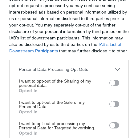
σύζυγό της και τον γιο τους
opt-out request is processed you may continue seeing
interest-based ads based on personal information utilized by
us or personal information disclosed to third parties prior to
GOSSIP - LIFESTYLE
ΕΠΙΣΤΗΜΗ
14:48
your opt-out. You may separately opt-out of the further
Η Σίσσυ Χρηστίδου ποζάρει στην
disclosure of your personal information by third parties on the
Ολική έκλειψη Ηλίου: Το κοσμικό μυστήριο
Κρήτη με μαγιό
IAB’s list of downstream participants. This information may
που η επιστήμη αδυνατεί να λύσει εδώ και
also be disclosed by us to third parties on the
IAB’s List of
δεκαετίες
Downstream Participants
that may further disclose it to other
third parties.
ΚΡΗΤΗ
14:34
Personal Data Processing Opt Outs
Κρήτη: Σύλληψη 52χρονου για κάνναβη –
I want to opt-out of the Sharing of my
Βρέθηκαν και τρία δενδρύλλια
ΚΟΣΜΟΣ
personal data.
Opted In
Αυστηροί συνοριακοί έλεγχοι στην
Ισπανία: Έλεγξαν περίπου 200 αφίξεις
ΕΛΛΑΔΑ
14:15
I want to opt-out of the Sale of my
ταξιδιωτών από την Ιταλία
Personal Data.
Λαγονήσι: Εκτός κινδύνου οι δύο αστυνομικοί,
Opted In
συνελήφθη 20χρονος Γερμανός – Πώς έγινε το
τροχαίο
I want to opt-out of processing my
Personal Data for Targeted Advertising.
Opted In