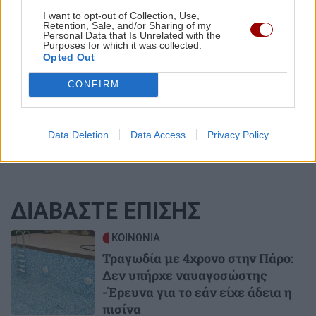
I want to opt-out of Collection, Use,
ΚΟΣΜΟΣ
Retention, Sale, and/or Sharing of my
Personal Data that Is Unrelated with the
Purposes for which it was collected.
Χαμός στη βουλή του Κοσόβου:
Opted Out
Βουλευτής της αντιπολίτευσης
πέταξε αυγά στον υπηρεσιακό
CONFIRM
πρωθυπουργό (βίντεο)
Data Deletion
Data Access
Privacy Policy
ΔΙΑΒΑΣΤΕ ΕΠΙΣΗΣ
Image
ΚΟΙΝΩΝΙΑ
Τραγωδία με 4χρονο στην Πάρο:
Δεν υπήρχε ναυαγοσώστης
-Έρευνα για το εάν είχε άδεια η
πισίνα