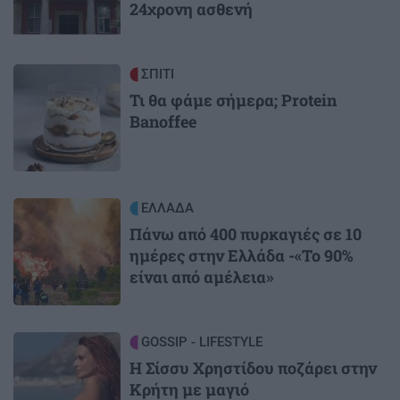
24χρονη ασθενή
Image
ΣΠΙΤΙ
Τι θα φάμε σήμερα; Protein
Banoffee
Image
ΕΛΛΑΔΑ
Πάνω από 400 πυρκαγιές σε 10
ημέρες στην Ελλάδα -«Το 90%
είναι από αμέλεια»
Image
GOSSIP - LIFESTYLE
Η Σίσσυ Χρηστίδου ποζάρει στην
Κρήτη με μαγιό