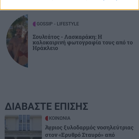
GOSSIP - LIFESTYLE
Σουλτάτος - Λασκαράκη: Η
καλοκαιρινή φωτογραφία τους από το
Ηράκλειο
ΔΙΑΒΑΣΤΕ ΕΠΙΣΗΣ
Image
ΚΟΙΝΩΝΙΑ
Άγριος ξυλοδαρμός νοσηλεύτριας
στον «Ερυθρό Σταυρό» από