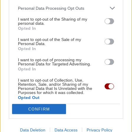
GOSSIP - LIFESTYLE
16:00
Η Σίσσυ Χρηστίδου ποζάρει στην Κρήτη με
Personal Data Processing Opt Outs
μαγιό
I want to opt-out of the Sharing of my
personal data.
Opted In
ΥΓΕΙΑ
ΚΟΣΜΟΣ
15:55
I want to opt-out of the Sale of my
Αυστηροί συνοριακοί έλεγχοι στην Ισπανία:
Πώς να ενισχύσεις τα οστά σου χωρίς
Personal Data.
συμπληρώματα ασβεστίου
Έλεγξαν περίπου 200 αφίξεις ταξιδιωτών από
Opted In
την Ιταλία
I want to opt-out of processing my
Personal Data for Targeted Advertising.
Opted In
ΚΟΣΜΟΣ
15:40
I want to opt-out of Collection, Use,
Χαμός στη βουλή του Κοσόβου: Βουλευτής της
Retention, Sale, and/or Sharing of my
αντιπολίτευσης πέταξε αυγά στον υπηρεσιακό
Personal Data that Is Unrelated with the
ΚΟΣΜΟΣ
Purposes for which it was collected.
πρωθυπουργό (βίντεο)
Opted Out
Αλβανία: Μαίνεται η μεγάλη φωτιά
στα Τίρανα -Έφτασε κοντά σε σπίτια,
CONFIRM
εκκενώθηκαν χωριά
Data Deletion
Data Access
Privacy Policy