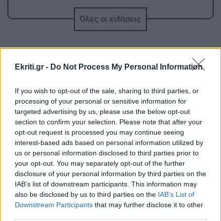
GOSSIP - LIFESTYLE
17:00
Όλες οι ειδήσεις
Σουλτάτος - Λασκαράκη: Η καλοκαιρινή
φωτογραφία τους από το Ηράκλειο
ΚΟΙΝΩΝΙΑ
16:47
Ekriti.gr -
Do Not Process My Personal Information
Άγριος ξυλοδαρμός νοσηλεύτριας στον «Ερυθρό
Σταυρό» από 24χρονη ασθενή
If you wish to opt-out of the sale, sharing to third parties, or
processing of your personal or sensitive information for
targeted advertising by us, please use the below opt-out
ΠΕΡΙΣΣΟΤΕΡΑ
ΣΠΙΤΙ
16:32
section to confirm your selection. Please note that after your
opt-out request is processed you may continue seeing
Τι θα φάμε σήμερα; Protein Banoffee
interest-based ads based on personal information utilized by
us or personal information disclosed to third parties prior to
your opt-out. You may separately opt-out of the further
ΕΛΛΑΔΑ
16:16
ΚΟΣΜΟΣ
disclosure of your personal information by third parties on the
Πάνω από 400 πυρκαγιές σε 10 ημέρες στην
IAB’s list of downstream participants. This information may
Παρίσι: Νέα δρακόντεια μέτρα για τα
Ελλάδα -«Το 90% είναι από αμέλεια»
also be disclosed by us to third parties on the
IAB’s List of
πατίνια
Downstream Participants
that may further disclose it to other
third parties.