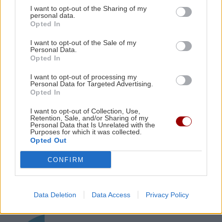
Ηράκλειο: Συγκίνηση στην εορτή του Αγίου
I want to opt-out of the Sharing of my
personal data.
Μύρωνος - Χειροτονία νέου πρεσβυτέρου
ΟΙΚΟΝΟΜΙΑ
Opted In
Μειωμένη σύνταξη στα 62: Ποιοι
I want to opt-out of the Sale of my
κερδίζουν έως 86.000 ευρώ
Personal Data.
ΓΥΝΑΙΚΑ
08:00
Opted In
Τα ζώδια της Κυριακής
I want to opt-out of processing my
Personal Data for Targeted Advertising.
Opted In
ΚΡΗΤΗ
07:47
Στο «κόκκινο» η Κρήτη για εκδήλωση
I want to opt-out of Collection, Use,
Retention, Sale, and/or Sharing of my
πυρκαγιάς – Πού απαγορεύεται η κυκλοφορία
Personal Data that Is Unrelated with the
ΚΡΗΤΗ
Purposes for which it was collected.
Opted Out
Ηράκλειο: Στο επίκεντρο ξανά το
πρόβλημα της αποχέτευσης - Τι
CONFIRM
αποκαλύπτει η αυτοψία του
Λιμεναρχείου
Data Deletion
Data Access
Privacy Policy