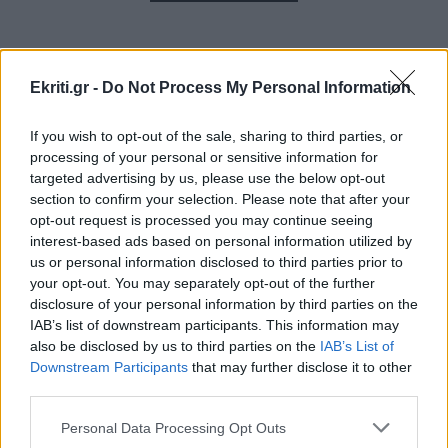
Στα Χανιά (φωτο)
ΚΟΙΝΩΝΙΑ
08:49
Ekriti.gr -
Do Not Process My Personal Information
Τροχαίο στην Αθηνών-Σουνίου: Μηχανή ΔΙΑΣ
συγκρούστηκε με ΙΧ – Δύο αστυνομικοί
If you wish to opt-out of the sale, sharing to third parties, or
τραυματίες
processing of your personal or sensitive information for
ΠΕΡΙΣΣΟΤΕΡΑ
targeted advertising by us, please use the below opt-out
section to confirm your selection. Please note that after your
ΚΟΣΜΟΣ
08:35
opt-out request is processed you may continue seeing
Ιράν: «Δεν ανοίγουν τα Στενά του Ορμούζ αν
interest-based ads based on personal information utilized by
δεν αλλάξουν στάση οι ΗΠΑ»
us or personal information disclosed to third parties prior to
ΚΟΣΜΟΣ
your opt-out. You may separately opt-out of the further
disclosure of your personal information by third parties on the
Περού: 13 νεκροί σε τροχαίο –
ΚΡΗΤΗ
08:23
IAB’s list of downstream participants. This information may
Ανάμεσά τους και παιδιά
also be disclosed by us to third parties on the
IAB’s List of
Τραγωδία στον Κάβρο Χανίων - Νεκρή 62χρονη
Downstream Participants
that may further disclose it to other
τουρίστρια στη θάλασσα
third parties.
Personal Data Processing Opt Outs
ΚΡΗΤΗ
08:11