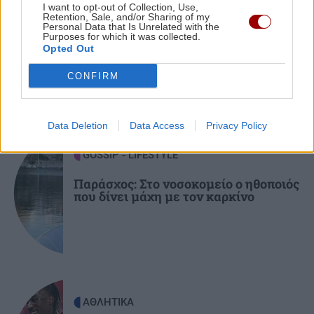
I want to opt-out of Collection, Use,
Retention, Sale, and/or Sharing of my
ΣΠΙΤΙ
19:32
Personal Data that Is Unrelated with the
Purposes for which it was collected.
Πλυντήριο: Μπορούν να πλένονται μαζί οι
Opted Out
πετσέτες κουζίνας και μπάνιου;
CONFIRM
ΠΕΡΙΣΣΟΤΕΡΑ
ΕΛΛΑΔΑ
19:23
Πυροσβέστες: «Ήρωες» στις φωτιές,
Data Deletion
Data Access
Privacy Policy
ξεχασμένοι μετά τη μάχη - Κινητοποίηση στο
GOSSIP - LIFESTYLE
Μαξίμου
Παράσχος: Στο νοσοκομείο ο ηθοποιός
που δίνει μάχη με τον καρκίνο
ΚΟΣΜΟΣ
19:17
Το Ιράν απειλεί τις χώρες του Κόλπου με
σκληρά χτυπήματα αν δεν σταματήσουν τον
Τραμπ
ΠΕΡΙΕΡΓΑ - ΠΑΡΑΞΕΝΑ
19:09
ΑΘΛΗΤΙΚΑ