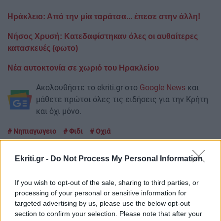
Ηράκλειο: Από την μία ταράτσα... έπεσε στην άλλη!
Νήσος Χρυσή: Κατεδαφίστηκαν όλες οι αυθαίτερες
κατασκευές (φωτο)
Νέα αυτοκτονία σε χωριό του Ηρακλείου
Ακολουθήστε το ekriti.gr στο
Google News
και
μάθετε πρώτοι όλες τις ειδήσεις για την Κρήτη
και όχι μόνο.
Νηπιαγωγειο
Φιδι
Οχιά
Ekriti.gr -
Do Not Process My Personal Information
If you wish to opt-out of the sale, sharing to third parties, or
ΡΟΗ ΕΙΔΗΣΕΩΝ
processing of your personal or sensitive information for
targeted advertising by us, please use the below opt-out
section to confirm your selection. Please note that after your