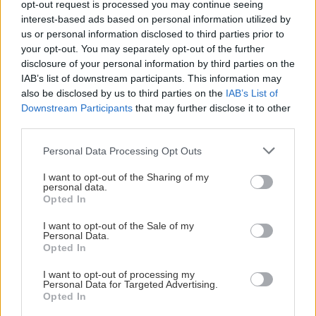
opt-out request is processed you may continue seeing
GOSSIP - LIFESTYLE
20:00
interest-based ads based on personal information utilized by
Παράσχος: Στο νοσοκομείο ο ηθοποιός που
us or personal information disclosed to third parties prior to
δίνει μάχη με τον καρκίνο
your opt-out. You may separately opt-out of the further
disclosure of your personal information by third parties on the
IAB’s list of downstream participants. This information may
ΑΘΛΗΤΙΚΑ
19:50
also be disclosed by us to third parties on the
IAB’s List of
Ανακοίνωσε Ντιομαντέ η Ρεάλ Μαδρίτης
Downstream Participants
that may further disclose it to other
third parties.
ΕΛΛΑΔΑ
19:43
Personal Data Processing Opt Outs
Συνελήφθη 37χρονος στο αεροδρόμιο «Ελ.
I want to opt-out of the Sharing of my
Βενιζέλος» με 4 μαχαίρια και δύο ψαλίδια
personal data.
Opted In
κλαδέματος
I want to opt-out of the Sale of my
Personal Data.
ΚΡΗΤΗ
19:38
Opted In
Όλες οι ειδήσεις
Ρέθυμνο: 19 κτίρια κρίθηκαν ακατάλληλα μετά
I want to opt-out of processing my
τη μεγάλη φωτιά – Η πρώτη εικόνα των
Personal Data for Targeted Advertising.
ζημιών
Opted In