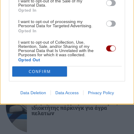
I want to opt-out of the Sale of my
Personal Data.
Opted In
ΣΠΙΤΙ
22:21
I want to opt-out of processing my
Κατσαρίδα στο σπίτι - Πότε πρέπει να
Personal Data for Targeted Advertising.
ΚΡΗΤΗ
ανησυχήσουμε
Opted In
Ηράκλειο: Μία ... περιουσία για
I want to opt-out of Collection, Use,
αποκλειστική νοσοκόμα -
Retention, Sale, and/or Sharing of my
Δυσβάσταχτο το κόστος
Personal Data that Is Unrelated with the
Purposes for which it was collected.
Opted Out
CONFIRM
ΚΡΗΤΗ
Data Deletion
Data Access
Privacy Policy
Κρήτη: Συνελήφθησαν υπάλληλος και
ιδιοκτήτης πάρκινγκ για άγρα
πελατών