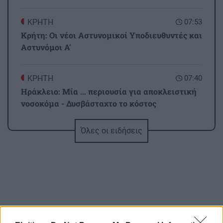
ΚΡΗΤΗ
07:53
Κρήτη: Οι νέοι Αστυνομικοί Υποδιευθυντές και
Αστυνόμοι Α'
ΚΡΗΤΗ
07:40
Ηράκλειο: Μία ... περιουσία για αποκλειστική
νοσοκόμα - Δυσβάσταχτο το κόστος
Όλες οι ειδήσεις
ΚΡΗΤΗ
07:21
Κρήτη: Συνελήφθησαν υπάλληλος και
ιδιοκτήτης πάρκινγκ για άγρα πελατών
ΚΡΗΤΗ
06:55
Σητεία: Ολονύχτια η μάχη των πυροσβεστών -
Χωρίς ενεργό μέτωπο η πυρκαγιά