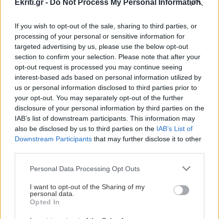
Ekriti.gr -
Do Not Process My Personal Information
ΠΕΡΙΣΣΟΤΕΡΑ
ΣΧΕΣΕΙΣ ΚΑΙ SEX
00:00
If you wish to opt-out of the sale, sharing to third parties, or
Πώς θα καταλάβεις ότι ένας άνθρωπος δεν
processing of your personal or sensitive information for
targeted advertising by us, please use the below opt-out
μπήκε τυχαία στη ζωή σου
section to confirm your selection. Please note that after your
ΕΛΛΑΔΑ
opt-out request is processed you may continue seeing
Τουρισμός: Στο μικροσκόπιο των
interest-based ads based on personal information utilized by
ΣΧΕΣΕΙΣ ΚΑΙ SEX
00:00
Αρχών νέα «πατέντα» των εργοδοτών
us or personal information disclosed to third parties prior to
Μικρές αλλαγές που μπορούν να φέρουν ξανά
με την Ψηφιακή Κάρτα Εργασίας
your opt-out. You may separately opt-out of the further
τη σπίθα στη σχέση σου
disclosure of your personal information by third parties on the
IAB’s list of downstream participants. This information may
also be disclosed by us to third parties on the
IAB’s List of
GOSSIP - LIFESTYLE
23:00
Downstream Participants
that may further disclose it to other
Ο Τζέιμς Κάμερον φαίνεται έτοιμος να αφήσει
third parties.
πίσω του το «Avatar»
ΚΡΗΤΗ
Personal Data Processing Opt Outs
Κρήτη: Οι νέοι Αστυνομικοί
I want to opt-out of the Sharing of my
Υποδιευθυντές και Αστυνόμοι Α'
ΕΠΙΣΤΗΜΗ
22:32
personal data.
Έφτιαξε ηλιακό γιοτ με $20.000 και διένυσε
Opted In
3.000 ναυτικά μίλια χωρίς στάλα καυσίμου!