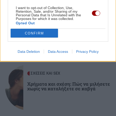
Europa League: Η ΤΣΣΚΑ Σόφιας διέλυσε 3-0
I want to opt-out of Collection, Use,
την Μακάμπι Τελ Αβίβ και ετοιμάζεται για
Retention, Sale, and/or Sharing of my
Personal Data that Is Unrelated with the
ΟΦΗ (βίντεο)
GOSSIP - LIFESTYLE
Purposes for which it was collected.
Opted Out
Να ταξιδεύει μες στη θάλασσα η ψυχή
(φωτο)
CONFIRM
ΠΕΡΙΕΡΓΑ - ΠΑΡΑΞΕΝΑ
22:14
Βέλγιο: Ζει σε πλωτό σπίτι 23 μέτρων εδώ και
χρόνια
Data Deletion
Data Access
Privacy Policy
GOSSIP - LIFESTYLE
22:00
Γιώργος Λιάγκας: «Ο Τζορτζ Κλούνεϊ της
ΣΧΕΣΕΙΣ ΚΑΙ SEX
Ελλάδας…»
Χρήματα και σχέση: Πώς να μιλήσετε
χωρίς να καταλήξετε σε καβγά