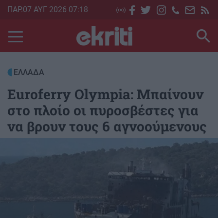
Skip
ΠΑΡ.07 ΑΥΓ 2026 07:18
to
main
content
ΕΛΛΑΔΑ
Euroferry Olympia: Μπαίνουν
στο πλοίο οι πυροσβέστες για
να βρουν τους 6 αγνοούμενους