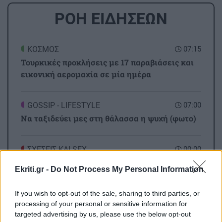
ΡΟΗ ΕΙΔΗΣΕΩΝ
ΚΟΣΜΟΣ
07:15
Τουρκικές προκλήσεις με 17 παραβιάσεις και
εικονική αερομαχία σε μία ημέρα
GOSSIP - LIFESTYLE
07:00
Να ταξιδεύει μες στη θάλασσα η ψυχή (φωτο)
ΣΧΕΣΕΙΣ ΚΑΙ SEX
00:00
Χρήματα και σχέση: Πώς να μιλήσετε χωρίς να
Ekriti.gr -
Do Not Process My Personal Information
καταλήξετε σε καβγά
If you wish to opt-out of the sale, sharing to third parties, or
processing of your personal or sensitive information for
GOSSIP - LIFESTYLE
23:00
targeted advertising by us, please use the below opt-out
Η Μπάρμπρα Στρέιζαντ υπογράφει το πρώτο