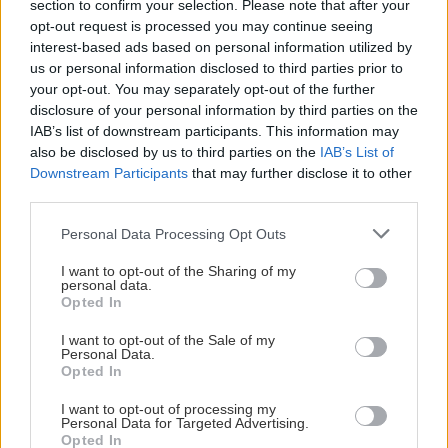
Όλες οι ειδήσεις
section to confirm your selection. Please note that after your
της παιδικό βιβλίο
opt-out request is processed you may continue seeing
interest-based ads based on personal information utilized by
us or personal information disclosed to third parties prior to
ΑΘΛΗΤΙΚΑ
22:49
your opt-out. You may separately opt-out of the further
Europa League: Η Άντερλεχτ νίκησε 1-0 τον
disclosure of your personal information by third parties on the
ΠΑΟΚ στην Τούμπα κι όλα θα κριθούν στις
IAB’s list of downstream participants. This information may
Βρυξέλλες
also be disclosed by us to third parties on the
IAB’s List of
Downstream Participants
that may further disclose it to other
third parties.
ΠΕΡΙΣΣΟΤΕΡΑ
ΑΘΛΗΤΙΚΑ
22:25
Personal Data Processing Opt Outs
ΠΟΑ: Ανακοίνωσε την απόκτηση τριών Ιταλών
ποδοσφαιριστών
I want to opt-out of the Sharing of my
personal data.
Opted In
ΚΟΣΜΟΣ
ΑΘΛΗΤΙΚΑ
22:25
I want to opt-out of the Sale of my
Τουρκικές προκλήσεις με 17
UEFA: «Το μποϊκοτάζ στις διοργανώσεις της
Personal Data.
παραβιάσεις και εικονική αερομαχία
Opted In
FIFA παραμένει σε ισχύ»
σε μία ημέρα
I want to opt-out of processing my
Personal Data for Targeted Advertising.
Opted In
ΑΘΛΗΤΙΚΑ
22:19