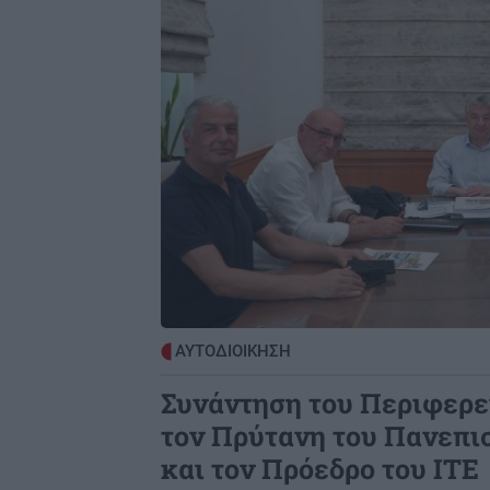
Ήλιου
ΑΠΟΨΕΙΣ
2
Ο ναός του Σωτήρος Χριστού στο χω
μου το Φουρνοφάραγγο. Της Μαρία
Καραταράκη*
ΑΘΛΗΤΙΚΑ
2
Ανατροπή με Γιάννη Αντετοκούνμπ
στην Εθνική ομάδα μπάσκετ
GOSSIP - LIFESTYLE
2
ΑΥΤΟΔΙΟΙΚΗΣΗ
Το σόι σου: Τι αλλάζει τη νέα σεζόν
Συνάντηση του Περιφερε
τον Πρύτανη του Πανεπι
και τον Πρόεδρο του ΙΤΕ