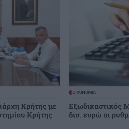
ΚΡΗΤΗ
20:35
2:22
Εργαζόμενοι Βενιζέλειου: Ο κόμβος
ριό
είναι αναγκαίος – Ώρα να
ς
χρηματοδοτηθούν και τα ώριμα έργα
ΚΡΗΤΗ
20:26
2:10
Λαχτάρησαν οι περαστικοί στην
ο
Αρχιεπισκόπου Μακαρίου – Φωτιά σε
δίκυκλο κινητοποίησε την
Πυροσβεστική
2:00
ΟΙΚΟΝΟΜΙΑ
BUSINESS
20:17
;
ιάρχη Κρήτης με
Εξωδικαστικός Μ
Ηλεκτρική διασύνδεση Ελλάδας -
στημίου Κρήτης
δισ. ευρώ οι ρυθ
Κύπρου: Πλειοψηφικός μέτοχος η
γαλλική Meridiam στον GSI