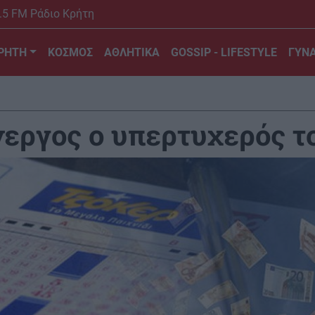
.5 FM Ράδιο Κρήτη
ΡΗΤΗ
ΚΟΣΜΟΣ
ΑΘΛΗΤΙΚΑ
GOSSIP - LIFESTYLE
ΓΥΝΑ
νεργος ο υπερτυχερός τ