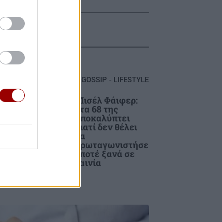
GOSSIP - LIFESTYLE
Μισέλ Φάιφερ:
Στα 68 της
αποκαλύπτει
οχή
γιατί δεν θέλει
απ
να
πρωταγωνιστήσε
ι ποτέ ξανά σε
ταινία