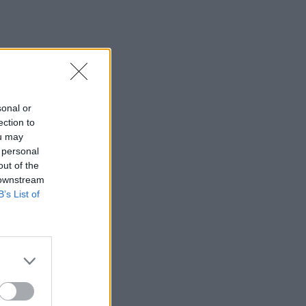
sonal or
ection to
ou may
 personal
out of the
 downstream
B’s List of