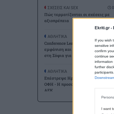
ΣΧΕΣΕΙΣ ΚΑΙ SEX
0
Πώς τερματίζονται οι σχέσεις με
αξιοπρέπεια
Ekriti.gr -
ΑΘΛΗΤΙΚΑ
2
If you wish 
Conference League: Ισοπαλία, μέτρι
sensitive in
εμφάνιση και η πρόκριση θα κριθεί
confirm you
στη Σόφια για τον Παναθηναϊκό
continue se
information 
further disc
ΑΘΛΗΤΙΚΑ
2
participants
Επέστρεψε Ηράκλειο η αποστολή τ
Downstream 
ΟΦΗ - Η προσοχή στο Σούπερ Καπ 
ΑΕΚ
Persona
Όλ
GOSSIP - LIFESTYLE
2
I want t
Μισέλ Φάιφερ: Στα 68 της