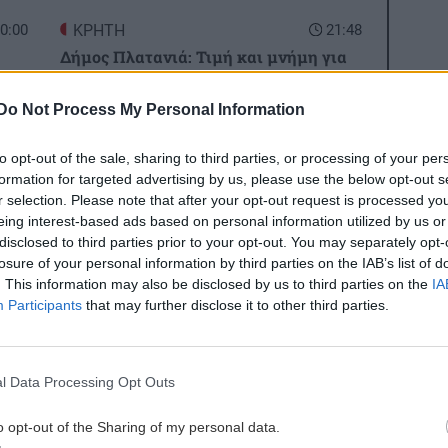
0:00
ΚΡΗΤΗ
21:48
Δήμος Πλατανιά: Τιμή και μνήμη για
τα Ολοκαυτώματα σε Αλικιανό και
Σκινέ
Do Not Process My Personal Information
3:34
to opt-out of the sale, sharing to third parties, or processing of your per
ΟΙΚΟΝΟΜΙΑ
21:36
α
formation for targeted advertising by us, please use the below opt-out s
Εφορία: Πότε ελέγχει τις καταθέσεις
r selection. Please note that after your opt-out request is processed y
μας στην τράπεζα
eing interest-based ads based on personal information utilized by us or
disclosed to third parties prior to your opt-out. You may separately opt-
losure of your personal information by third parties on the IAB’s list of
3:25
ΚΡΗΤΗ
21:24
. This information may also be disclosed by us to third parties on the
IA
ου
Μυλοπόταμος: Γεύσεις
Participants
that may further disclose it to other third parties.
με
Δεκαπενταύγουστου και παράδοση
στην 4η Γιορτή Τοποδιατροφής στο
Πέραμα!
l Data Processing Opt Outs
ες οι ειδήσεις
3:00
o opt-out of the Sharing of my personal data.
ΚΟΣΜΟΣ
21:12