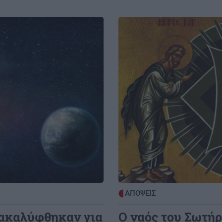
Image
ΑΠΟΨΕΙΣ
νακαλύφθηκαν για
Ο ναός του Σωτήρ