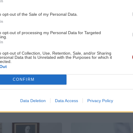
In
Διπλωματική κρίση πλέον μεταξύ της
νία
Αργεντινής και της Βραζιλίας
o opt-out of the Sale of my Personal Data.
In
2:57
GOSSIP - LIFESTYLE
21:00
to opt-out of processing my Personal Data for Targeted
ing.
της
Παντρεύεται η Ιουλία Καλλιμάνη
In
υ
ΑΘΛΗΤΙΚΑ
ΑΘΛΗΤΙΚΑ
o opt-out of Collection, Use, Retention, Sale, and/or Sharing
ersonal Data that Is Unrelated with the Purposes for which it
ΕΠΙΣΤΗΜΗ
20:53
Conference
Επέστρεψε
lected.
League: Ισοπαλία,
Ηράκλειο η
Τρεις μαθητές δημιούργησαν
Out
μέτρια εμφάνιση
αποστολή του
2:46
βιοδιασπώμενα δολώματα ψαρέματος
και η πρόκριση
ΟΦΗ - Η προσ
από ζελατίνη: Πιάνουν ψάρια και
CONFIRM
θα κριθεί στη
στο Σούπερ Κ
Σόφια για τον
με ΑΕΚ
διαλύονται σε δύο εβδομάδες
Παναθηναϊκό
Data Deletion
Data Access
Privacy Policy
ΚΡΗΤΗ
20:44
2:35
Μαλεβίζι: Θλίψη για τον ξαφνικό
καν
θάνατο του γιατρού Πάνου Μαματζάκη
Image
υ
– Το ψήφισμα του Δήμου