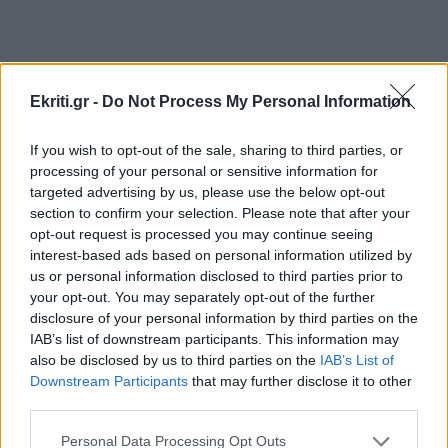
ΕΛΛΑΔΑ
21:55
Στα ίχνη του μύθου: Η αναπαράσταση του
"Δράκου" και του θερισμού στην Κοζάνη
Ekriti.gr -
Do Not Process My Personal Information
(βίντεο)
If you wish to opt-out of the sale, sharing to third parties, or
ΠΕΡΙΣΣΟΤΕΡΑ
processing of your personal or sensitive information for
ΟΙΚΟΝΟΜΙΑ
21:46
targeted advertising by us, please use the below opt-out
ΑΑΔΕ: Ποιοι φορολογούμενοι θα λάβουν email
section to confirm your selection. Please note that after your
ή τηλεφώνημα για φορολογικές εκκρεμότητες
opt-out request is processed you may continue seeing
interest-based ads based on personal information utilized by
ΣΧΕΣΕΙΣ ΚΑΙ SEX
us or personal information disclosed to third parties prior to
ΕΛΛΑΔΑ
21:35
your opt-out. You may separately opt-out of the further
Ο σύντροφός σου σε κάνει καλύτερο
Κινηματογραφικός Τουρισμός: Η «Οδύσσεια»
disclosure of your personal information by third parties on the
άνθρωπο;
IAB’s list of downstream participants. This information may
φέρνει εκρηκτική άνοδο στις κρατήσεις
also be disclosed by us to third parties on the
IAB’s List of
Downstream Participants
that may further disclose it to other
third parties.
ΠΟΛΙΤΙΣΜΟΣ
21:22
Ναύπλιο: 7ο Φεστιβάλ παραδοσιακών χορών -
Personal Data Processing Opt Outs