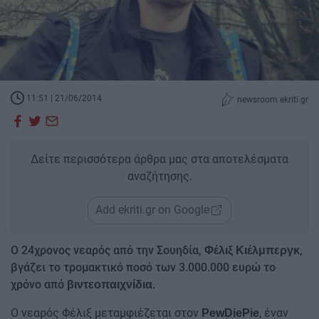
11:51 | 21/06/2014
newsroom ekriti.gr
Δείτε περισσότερα άρθρα μας στα αποτελέσματα
αναζήτησης.
Add ekriti.gr on Google
Ο 24χρονος νεαρός από την Σουηδία,
,
Φέλιξ Κιέλμπεργκ
βγάζει το τρομακτικό ποσό των 3.000.000 ευρώ το
χρόνο από
.
βιντεοπαιχνίδια
Ο νεαρός Φέλιξ μεταμφιέζεται στον
, έναν
PewDiePie