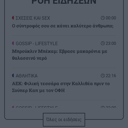
ΡΟΗ ΕΙΔΗΣΕΩΝ
ΣΧΕΣΕΙΣ ΚΑΙ SEX
00:00
Ο σύντροφός σου σε κάνει καλύτερο άνθρωπο;
GOSSIP - LIFESTYLE
23:00
Μπρούκλιν Μπέκαμ: Εβρασε μακαρόνια με
θαλασσινό νερό
ΑΘΛΗΤΙΚΑ
22:16
ΑΕΚ: Φιλική τεσσάρα στην Καλλιθέα πριν το
Σούπερ Καπ με τον ΟΦΗ
GOSSIP - LIFESTYLE
22:00
Ριφιφί: Η σειρά του Σωτήρη Τσαφούλια
Όλες οι ειδήσεις
έρχεται στην ελεύθερη τηλεόραση