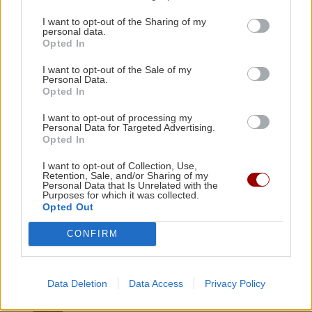
Αντάμωμα Ελλάδας και Κύπρου με φόντο το
Μπούρτζι
I want to opt-out of the Sharing of my
GOSSIP - LIFESTYLE
personal data.
Opted In
Μπρούκλιν Μπέκαμ: Εβρασε
μακαρόνια με θαλασσινό νερό
ΠΕΡΙΣΣΟΤΕΡΑ
21:10
I want to opt-out of the Sale of my
Personal Data.
Οι "ήρωες της διπλανής πόρτας": Πώς ο
Opted In
Οδυσσέας και ο Πίτερ Πάρκερ άλλαξαν τη
μυθολογία
I want to opt-out of processing my
Personal Data for Targeted Advertising.
Opted In
GOSSIP - LIFESTYLE
21:00
I want to opt-out of Collection, Use,
ΑΘΛΗΤΙΚΑ
Retention, Sale, and/or Sharing of my
Μπούκη: «"Βασανίζω" τον Αντώνη Σρόιτερ 15
Personal Data that Is Unrelated with the
Purposes for which it was collected.
καλοκαίρια»
ΑΕΚ: Φιλική τεσσάρα στην Καλλιθέα
Opted Out
πριν το Σούπερ Καπ με τον ΟΦΗ
CONFIRM
Data Deletion
Data Access
Privacy Policy