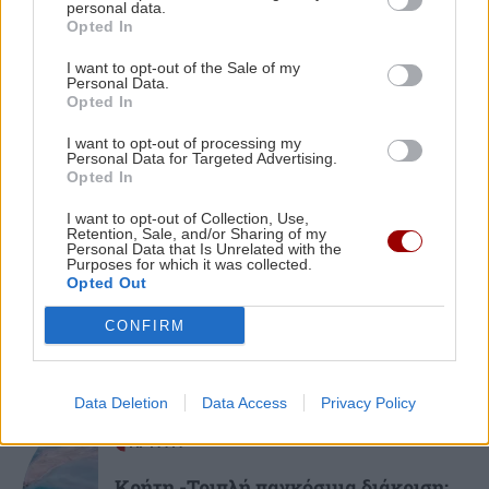
personal data.
Χαλκιδική: 8χρονος τραυματίστηκε
Opted In
χτυπώντας το κεφάλι του σε πέτρα
ΠΟΛΙΤΙΚΗ
19:23
μετά από βουτιά
I want to opt-out of the Sale of my
Τσουκαλάς: Επικίνδυνο κοκτέιλ για τα εθνικά
Personal Data.
συμφέροντα η υποχωρητικότητα της
Opted In
κυβέρνησης
I want to opt-out of processing my
Personal Data for Targeted Advertising.
Opted In
ΕΛΛΑΔΑ
19:11
ΑΘΛΗΤΙΚΑ
I want to opt-out of Collection, Use,
Εγκλωβισμένοι στην "κόλαση" της
Retention, Sale, and/or Sharing of my
Αττικοβοιωτίας: Η ολονύχτια μάχη της
Personal Data that Is Unrelated with the
Θρήνος για τον Μέσι: Πέθανε ο
Purposes for which it was collected.
πατέρας του Χόρχε
διάσωσης (βίντεο)
Opted Out
CONFIRM
Data Deletion
Data Access
Privacy Policy
ΚΡΗΤΗ
Κρήτη -Τριπλή παγκόσμια διάκριση: