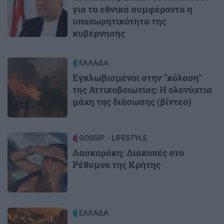
για τα εθνικά συμφέροντα η
υποχωρητικότητα της
κυβέρνησης
Image
ΕΛΛΑΔΑ
Εγκλωβισμένοι στην "κόλαση"
της Αττικοβοιωτίας: Η ολονύχτια
μάχη της διάσωσης (βίντεο)
Image
GOSSIP - LIFESTYLE
Λασκαράκη: Διακοπές στο
Ρέθυμνο της Κρήτης
Image
ΕΛΛΑΔΑ