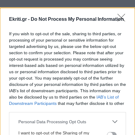
GOSSIP - LIFESTYLE
20:00
Παπαμιχαήλ: Η ανάρτηση της Φίνος Φιλμ για
τα 22 χρόνια από τον θάνατο του
Ekriti.gr -
Do Not Process My Personal Information
ΠΕΡΙΣΣΟΤΕΡΑ
If you wish to opt-out of the sale, sharing to third parties, or
ΕΛΛΑΔΑ
19:54
processing of your personal or sensitive information for
Τραγωδία στην Πάρο: 4χρονο παιδί
targeted advertising by us, please use the below opt-out
section to confirm your selection. Please note that after your
εντοπίστηκε νεκρό σε πισίνα beach bar
opt-out request is processed you may continue seeing
interest-based ads based on personal information utilized by
ΕΛΛΑΔΑ
us or personal information disclosed to third parties prior to
ΕΛΛΑΔΑ
19:49
your opt-out. You may separately opt-out of the further
Κεφαλονιά: Εμφανίστηκαν και φέτος
Ιταλοί αστυνομικοί στους δρόμους της Αθήνας
τα πρώτα φιδάκια της Παναγίας
disclosure of your personal information by third parties on the
– Το νέο πρόγραμμα αστυνόμευσης
IAB’s list of downstream participants. This information may
also be disclosed by us to third parties on the
IAB’s List of
Downstream Participants
that may further disclose it to other
ΠΟΛΙΤΙΚΗ
19:36
third parties.
Κόμμα Καρυστιάνου: Αποχωρεί ο Ν.
Μπρουτζάκης καταγγέλλοντας "κλειστή
Personal Data Processing Opt Outs
κάστα" και φίμωση
ΕΛΛΑΔΑ
I want to opt-out of the Sharing of my