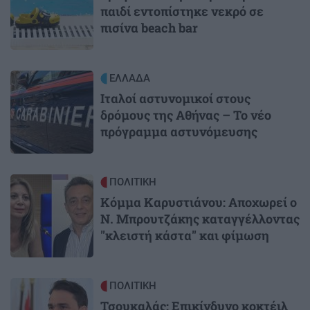
παιδί εντοπίστηκε νεκρό σε
πισίνα beach bar
Image
ΕΛΛΑΔΑ
Ιταλοί αστυνομικοί στους
δρόμους της Αθήνας – Το νέο
πρόγραμμα αστυνόμευσης
Image
ΠΟΛΙΤΙΚΗ
Κόμμα Καρυστιάνου: Αποχωρεί ο
Ν. Μπρουτζάκης καταγγέλλοντας
"κλειστή κάστα" και φίμωση
Image
ΠΟΛΙΤΙΚΗ
Τσουκαλάς: Επικίνδυνο κοκτέιλ