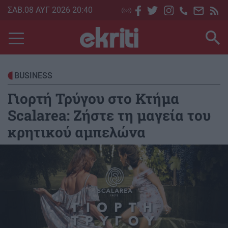
Skip
ΣΑΒ.08 ΑΥΓ 2026 20:40
to
main
content
BUSINESS
Γιορτή Τρύγου στο Κτήμα
Scalarea: Ζήστε τη μαγεία του
κρητικού αμπελώνα