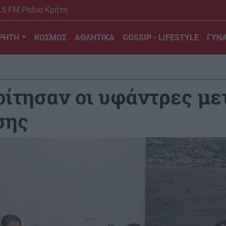
.5 FM Ράδιο Κρήτη
ΡΗΤΗ
ΚΟΣΜΟΣ
ΑΘΛΗΤΙΚΑ
GOSSIP - LIFESTYLE
ΓΥΝΑ
ίτησαν οι υφάντρες μετ
σης