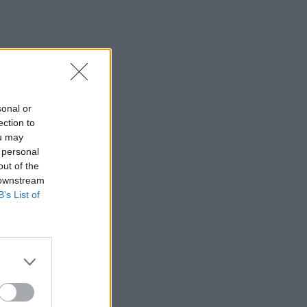
sonal or
ection to
ou may
 personal
out of the
 downstream
B’s List of