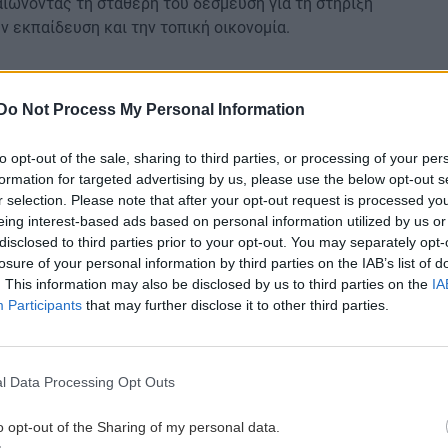
ιώνοντας τη σταθερή του δέσμευση για τη στήριξη
ν εκπαίδευση και την τοπική οικονομία.
ερ μάρκετ για τα προϊόντα της Σαρακοστής
Do Not Process My Personal Information
gle News
και μάθετε πρώτοι όλες τις ειδήσεις για
to opt-out of the sale, sharing to third parties, or processing of your per
formation for targeted advertising by us, please use the below opt-out s
r selection. Please note that after your opt-out request is processed y
eing interest-based ads based on personal information utilized by us or
disclosed to third parties prior to your opt-out. You may separately opt-
losure of your personal information by third parties on the IAB’s list of
. This information may also be disclosed by us to third parties on the
IA
 ΕΙΔΗΣΕΩΝ
Participants
that may further disclose it to other third parties.
8:35
ΚΟΙΝΩΝΙΑ
07:35
κό
Κυψέλη: «Την είδα πεσμένη στο
l Data Processing Opt Outs
τα
μπάνιο… δεν απαντούσε», λέει ο
o opt-out of the Sharing of my personal data.
26χρονος που αρνείται ότι σκότωσε