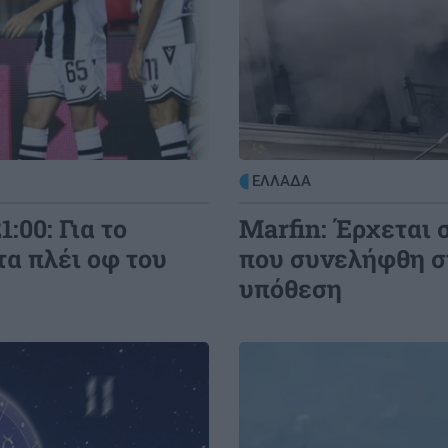
7:44
ΑΘΛΗΤΙΚΑ
23:25
Επέστρεψε Ηράκλειο η αποστολή του
ΟΦΗ - Η προσοχή στο Σούπερ Καπ με
ΑΕΚ
7:39
GOSSIP - LIFESTYLE
23:00
ΕΛΛΑΔΑ
ι
Μισέλ Φάιφερ: Στα 68 της
:00: Για το
Marfin: Έρχεται 
αποκαλύπτει γιατί δεν θέλει να
πρωταγωνιστήσει ποτέ ξανά σε ταινία
α πλέι οφ του
που συνελήφθη στ
υπόθεση
Image