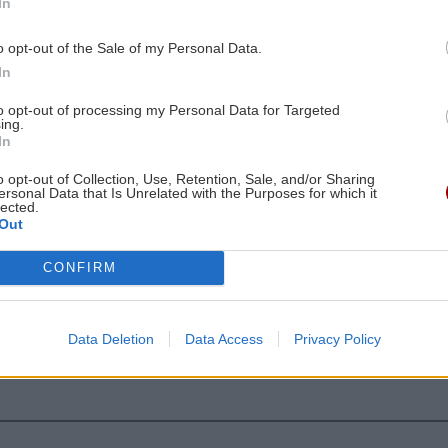
In
8:26
ΕΛΛΑΔΑ
07:23
o opt-out of the Sale of my Personal Data.
ου
Σεισμική δόνηση 3,6 Ρίχτερ τα
In
ξημερώματα στην Πρέβεζα
to opt-out of processing my Personal Data for Targeted
ing.
In
8:17
GOSSIP - LIFESTYLE
07:00
o opt-out of Collection, Use, Retention, Sale, and/or Sharing
Με θέα τα Χανιά (φωτο)
ersonal Data that Is Unrelated with the Purposes for which it
ς
lected.
Out
ΚΟΣΜΟΣ
06:56
CONFIRM
Τραγωδία στη Βόρεια Καρολίνα: Τρεις
ες οι ειδήσεις
8:13
νεκροί από ενδοοικογενειακούς
η
πυροβολισμούς – Ανάμεσά τους και ο
Data Deletion
Data Access
Privacy Policy
δράστης
8:08
ΚΡΗΤΗ
06:46
ο
Μεγάλη φωτιά στο Καρύδι Σητείας: