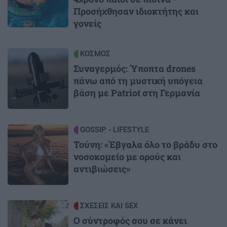
Προσήχθησαν ιδιοκτήτης και
γονείς
Image
ΚΟΣΜΟΣ
Συναγερμός: Ύποπτα drones
πάνω από τη μυστική υπόγεια
βάση με Patriot στη Γερμανία
Image
GOSSIP - LIFESTYLE
Τούνη: «Έβγαλα όλο το βράδυ στο
νοσοκομείο με ορούς και
αντιβιώσεις»
Image
ΣΧΕΣΕΙΣ ΚΑΙ SEX
Ο σύντροφός σου σε κάνει