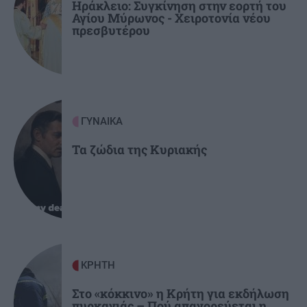
Ο σύντροφός σου σε κάνει καλύτερο άνθρωπο;
Ηράκλειο: Συγκίνηση στην εορτή του
Αγίου Μύρωνος - Χειροτονία νέου
πρεσβυτέρου
GOSSIP - LIFESTYLE
23:00
Μπρούκλιν Μπέκαμ: Εβρασε μακαρόνια με
θαλασσινό νερό
ΓΥΝΑΙΚΑ
Τα ζώδια της Κυριακής
ΚΡΗΤΗ
Στο «κόκκινο» η Κρήτη για εκδήλωση
πυρκαγιάς – Πού απαγορεύεται η