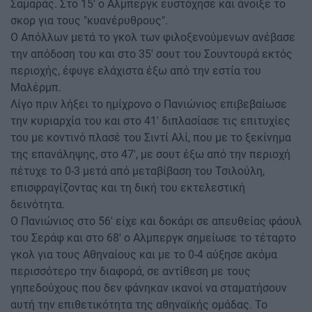
Σαμαράς. Στο 15' ο Αλμπεργκ ευστόχησε και άνοιξε το
σκορ για τους "κυανέρυθρους".
Ο Απόλλων μετά το γκολ των φιλοξενούμενων ανέβασε
την απόδοση του και στο 35' σουτ του Σουντουρά εκτός
περιοχής, έφυγε ελάχιστα έξω από την εστία του
Μαλέρμπ.
Λίγο πριν λήξει το ημίχρονο ο Πανιώνιος επιβεβαίωσε
την κυριαρχία του και στο 41' διπλασίασε τις επιτυχίες
του με κοντινό πλασέ του Σιντί Αλί, που με το ξεκίνημα
της επανάληψης, στο 47', με σουτ έξω από την περιοχή
πέτυχε το 0-3 μετά από μεταβίβαση του Τσιλούλη,
επισφραγίζοντας και τη δική του εκτελεστική
δεινότητα.
Ο Πανιώνιος στο 56' είχε και δοκάρι σε απευθείας φάουλ
του Σεράφ και στο 68' ο Αλμπεργκ σημείωσε το τέταρτο
γκολ για τους Αθηναίους και με το 0-4 αύξησε ακόμα
περισσότερο την διαφορά, σε αντίθεση με τους
γηπεδούχους που δεν φάνηκαν ικανοί να σταματήσουν
αυτή την επιθετικότητα της αθηναϊκής ομάδας. Το