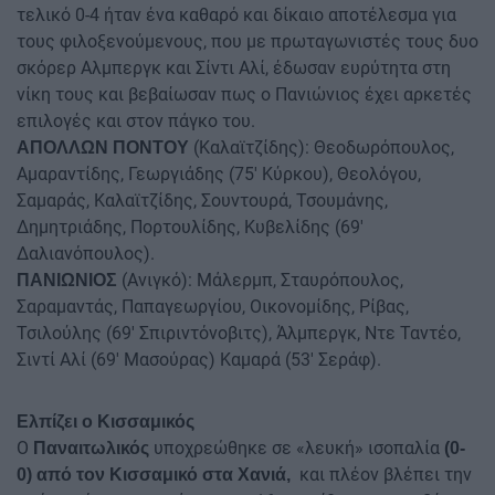
τελικό 0-4 ήταν ένα καθαρό και δίκαιο αποτέλεσμα για
τους φιλοξενούμενους, που με πρωταγωνιστές τους δυο
σκόρερ Αλμπεργκ και Σίντι Αλί, έδωσαν ευρύτητα στη
νίκη τους και βεβαίωσαν πως ο Πανιώνιος έχει αρκετές
επιλογές και στον πάγκο του.
(Καλαϊτζίδης): Θεοδωρόπουλος,
ΑΠΟΛΛΩΝ ΠΟΝΤΟΥ
Αμαραντίδης, Γεωργιάδης (75' Κύρκου), Θεολόγου,
Σαμαράς, Καλαϊτζίδης, Σουντουρά, Τσουμάνης,
Δημητριάδης, Πορτουλίδης, Κυβελίδης (69'
Δαλιανόπουλος).
(Ανιγκό): Μάλερμπ, Σταυρόπουλος,
ΠΑΝΙΩΝΙΟΣ
Σαραμαντάς, Παπαγεωργίου, Οικονομίδης, Ρίβας,
Τσιλούλης (69' Σπιριντόνοβιτς), Άλμπεργκ, Ντε Ταντέο,
Σιντί Αλί (69' Μασούρας) Καμαρά (53' Σεράφ).
Ελπίζει ο Κισσαμικός
Ο
υποχρεώθηκε σε «λευκή» ισοπαλία
Παναιτωλικός
(0-
και πλέον βλέπει την
0) από τον Κισσαμικό στα Χανιά,