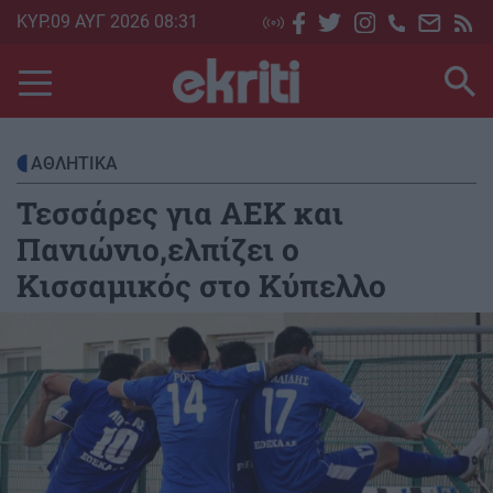
Skip
ΚΥΡ.09 ΑΥΓ 2026 08:31
to
main
content
ΑΘΛΗΤΙΚΑ
Τεσσάρες για ΑΕΚ και
Πανιώνιο,ελπίζει ο
Κισσαμικός στο Κύπελλο