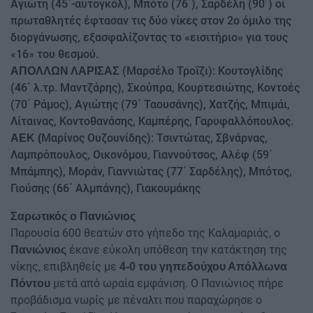
Αγιώτη (45΄-αυτογκόλ), Μπότο (76΄), Σαρδέλη (90΄) οι
πρωταθλητές έφτασαν τις δύο νίκες στον 2ο όμιλο της
διοργάνωσης, εξασφαλίζοντας το «εισιτήριο» για τους
«16» του θεσμού.
(Μαρσέλο Τροΐζι): Κουτογλίδης
ΑΠΟΛΛΩΝ ΛΑΡΙΣΑΣ
(46΄ λ.τρ. Μαντζάρης), Σκούπρα, Κουρτεσιώτης, Κοντοές
(70΄ Ράμος), Αγιώτης (79΄ Ταουσάνης), Χατζής, Μπιμάι,
Λίταινας, Κοντοθανάσης, Καμπέρης, Γαρυφαλλόπουλος.
Μαρίνος Ουζουνίδης): Τσιντώτας, Σβνάρνας,
ΑΕΚ (
Λαμπρόπουλος, Οικονόμου, Γιαννούτσος, Αλέφ (59΄
Μπάμπης), Μοράν, Γιαννιώτας (77΄ Σαρδέλης), Μπότος,
Γιούσης (66΄ Αλμπάνης), Γιακουμάκης
Σαρωτικός ο Πανιώνιος
Παρουσία 600 θεατών στο γήπεδο της Καλαμαριάς, ο
έκανε εύκολη υπόθεση την κατάκτηση της
Πανιώνιος
νίκης, επιβληθείς με
4-0 του γηπεδούχου Απόλλωνα
μετά από ωραία εμφάνιση. Ο Πανιώνιος πήρε
Πόντου
προβάδισμα νωρίς με πέναλτι που παραχώρησε ο