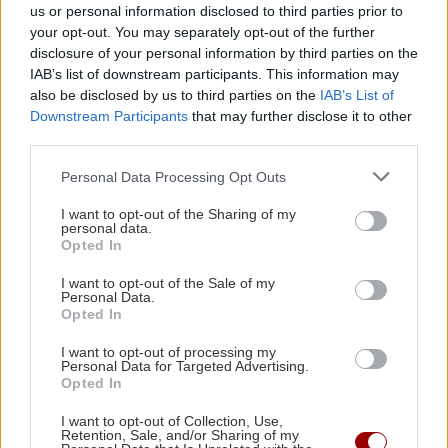
us or personal information disclosed to third parties prior to
Τραγωδία στον Κάβρο Χανίων - Νεκρή 62χρονη
your opt-out. You may separately opt-out of the further
τουρίστρια στη θάλασσα
disclosure of your personal information by third parties on the
IAB’s list of downstream participants. This information may
also be disclosed by us to third parties on the
IAB’s List of
ΚΡΗΤΗ
08:11
Downstream Participants
that may further disclose it to other
Ηράκλειο: Συγκίνηση στην εορτή του Αγίου
third parties.
Μύρωνος - Χειροτονία νέου πρεσβυτέρου
Personal Data Processing Opt Outs
I want to opt-out of the Sharing of my
ΓΥΝΑΙΚΑ
08:00
personal data.
Τα ζώδια της Κυριακής
Opted In
I want to opt-out of the Sale of my
Personal Data.
ΚΡΗΤΗ
07:47
Opted In
Στο «κόκκινο» η Κρήτη για εκδήλωση
Όλες οι ειδήσεις
I want to opt-out of processing my
πυρκαγιάς – Πού απαγορεύεται η κυκλοφορία
Personal Data for Targeted Advertising.
Opted In
ΚΡΗΤΗ
07:33
I want to opt-out of Collection, Use,
Retention, Sale, and/or Sharing of my
Κρήτη: Άγριος ξυλοδαρμός 51χρονου τουρίστα -