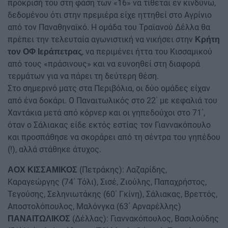
πρόκρισή του στη φάση των «16» να τίθεται εν κινδύνω,
δεδομένου ότι στην πρεμιέρα είχε ηττηθεί στο Αγρίνιο
από τον Παναθηναϊκό. Η ομάδα του Τραϊανού Δέλλα θα
πρέπει την τελευταία αγωνιστική να νικήσει στην
Κρήτη
, να περιμένει ήττα του Κισσαμικού
τον ΟΦ Ιεράπετρας
από τους «πράσινους» και να ευνοηθεί στη διαφορά
τερμάτων για να πάρει τη δεύτερη θέση.
Στο σημερινό ματς στα Περιβόλια, οι δύο ομάδες είχαν
από ένα δοκάρι. Ο Παναιτωλικός στο 22΄ με κεφαλιά του
Χαντάκια μετά από κόρνερ και οι γηπεδούχοι στο 71΄,
όταν ο Σάλιακας είδε εκτός εστίας τον Γιαννακόπουλο
και προσπάθησε να σκοράρει από τη σέντρα του γηπέδου
(!), αλλά στάθηκε άτυχος.
(Πετράκης): Λαζαρίδης,
ΑΟΧ ΚΙΣΣΑΜΙΚΟΣ
Καραγεώργης (74΄ Τόλι), Σισέ, Ζιούλης, Παπαχρήστος,
Τεγούσης, Σεληνιωτάκης (60΄ Γκίνη), Σάλιακας, Βρεττός,
Αποστολόπουλος, Μαλόνγκα (63΄ Αρναρέλλης)
(Δέλλας): Γιαννακόπουλος, Βασιλούδης
ΠΑΝΑΙΤΩΛΙΚΟΣ