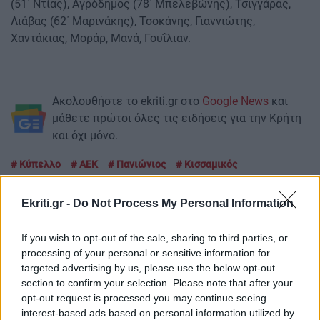
(51΄ Ντίας), Αγρόδημος (78΄ Μπελεβώνης), Τσιγγάρας,
Λιάβας (62΄ Μαρινάκης), Τσοκάνης, Γιαννιώτης,
Χαντάκιας, Μοράρ, Μανά, Γουΐλιαν.
Ακολουθήστε το ekriti.gr στο
Google News
και
μάθετε πρώτοι όλες τις ειδήσεις για την Κρήτη
και όχι μόνο.
Κύπελλο
ΑΕΚ
Πανιώνιος
Κισσαμικός
Ekriti.gr -
Do Not Process My Personal Information
If you wish to opt-out of the sale, sharing to third parties, or
processing of your personal or sensitive information for
ΡΟΗ ΕΙΔΗΣΕΩΝ
targeted advertising by us, please use the below opt-out
section to confirm your selection. Please note that after your
opt-out request is processed you may continue seeing
interest-based ads based on personal information utilized by
ΚΡΗΤΗ
08:23