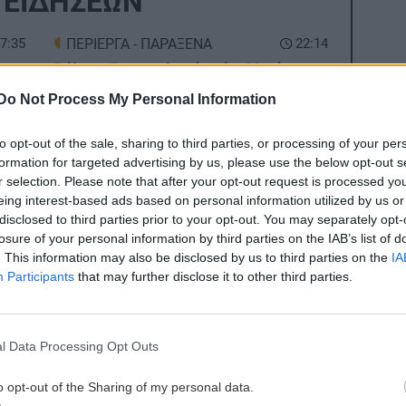
 ΕΙΔΗΣΕΩΝ
7:35
ΠΕΡΙΕΡΓΑ - ΠΑΡΑΞΕΝΑ
22:14
Βέλγιο: Ζει σε πλωτό σπίτι 23 μέτρων
ανός
εδώ και χρόνια
Do Not Process My Personal Information
to opt-out of the sale, sharing to third parties, or processing of your per
GOSSIP - LIFESTYLE
22:00
formation for targeted advertising by us, please use the below opt-out s
7:28
Γιώργος Λιάγκας: «Ο Τζορτζ Κλούνεϊ
r selection. Please note that after your opt-out request is processed y
α
της Ελλάδας…»
eing interest-based ads based on personal information utilized by us or
disclosed to third parties prior to your opt-out. You may separately opt-
losure of your personal information by third parties on the IAB’s list of
ΚΟΣΜΟΣ
21:52
. This information may also be disclosed by us to third parties on the
IA
7:15
Η Βουδαπέστη χαμηλώνει τα φώτα σε
Participants
that may further disclose it to other third parties.
μνημεία και ιστορικά κτίρια για να
ία
εξοικονομήσει ενέργεια
l Data Processing Opt Outs
ΕΛΛΑΔΑ
21:43
ες οι ειδήσεις
o opt-out of the Sharing of my personal data.
7:00
Το τέλος μιας εποχής για το Allou! Fun