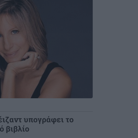
ιζαντ υπογράφει το
ό βιβλίο