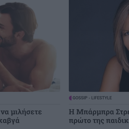
2:25
ΚΟΣΜΟΣ
21:13
ιών
Πόλεμος Ρωσίας-Ουκρανίας: Η Ρωσία
κατέρριψε 1.155 Ουκρανικά drones, το
τελευταίο 24ωρο
2:25
GOSSIP - LIFESTYLE
21:00
σε
Κώστας Σαμαράς: Η οικογενειακή
φωτογραφία με την αδελφή του για
τον ένα χρόνο από τον θάνατό της
2:19
ΚΡΗΤΗ
20:53
και
Δήμος Μαλεβιζίου: Στον Μάραθο η
θεατρική παράσταση "Ο Μίδας έχει
GOSSIP - LIFESTYLE
αυτιά γαϊδάρου
 να μιλήσετε
Η Μπάρμπρα Στρέ
 καβγά
πρώτο της παιδικ