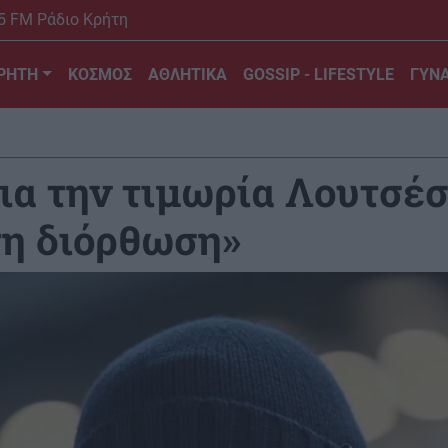
5 FM Ράδιο Κρήτη
ΡΗΤΗ
ΚΟΣΜΟΣ
ΑΘΛΗΤΙΚΑ
GOSSIP - LIFESTYLE
ΓΥΝΑ
α την τιμωρία Λουτσέσ
τη διόρθωση»