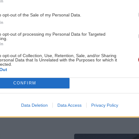
In
υχή
Park - Η περιοχή γυρίζει σελίδα
o opt-out of the Sale of my Personal Data.
In
ΑΘΛΗΤΙΚΑ
21:31
0:00
ΟΦΗ: Πολύ κοντά στην απόκτηση του
to opt-out of processing my Personal Data for Targeted
ing.
ετε
Σαναμπρία
In
ΚΡΗΤΗ
ΚΟΣΜΟΣ
o opt-out of Collection, Use, Retention, Sale, and/or Sharing
ΕΠΙΣΤΗΜΗ
21:31
ersonal Data that Is Unrelated with the Purposes for which it
lected.
3:00
Η ζέστη και ο καπνός από πυρκαγιές
Κρήτη:
Τουρκικές
Out
Συναγερμός για
προκλήσεις μ
το
θέτουν σε κίνδυνο τον αέρα σε
πυρκαγιά τα
παραβιάσεις 
εσωτερικούς χώρους, σύμφωνα με
CONFIRM
ξημερώματα
εικονική
μελέτη
κοντά σε οικισμό
αερομαχία σε
ημέρα
2:49
Data Deletion
Data Access
Privacy Policy
ΟΙΚΟΝΟΜΙΑ
21:22
 1-0
Χρέη στις Τράπεζες: Έτσι μπορείτε να
τα βλέπετε online & σε μηνιαία βάση
Image