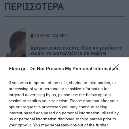
ΠΕΡΙΣΣΟΤΕΡΑ
ΑΘΛΗΤΙΚΑ
22:19
Europa League: Η ΤΣΣΚΑ Σόφιας διέλυσε 3-0
την Μακάμπι Τελ Αβίβ και ετοιμάζεται για
ΣΧΕΣΕΙΣ ΚΑΙ SEX
ΟΦΗ (βίντεο)
Χρήματα και σχέση: Πώς να μιλήσετε
χωρίς να καταλήξετε σε καβγά
ΠΕΡΙΕΡΓΑ - ΠΑΡΑΞΕΝΑ
22:14
Βέλγιο: Ζει σε πλωτό σπίτι 23 μέτρων εδώ και
χρόνια
Ekriti.gr -
Do Not Process My Personal Information
If you wish to opt-out of the sale, sharing to third parties, or
GOSSIP - LIFESTYLE
22:00
processing of your personal or sensitive information for
Γιώργος Λιάγκας: «Ο Τζορτζ Κλούνεϊ της
targeted advertising by us, please use the below opt-out
GOSSIP - LIFESTYLE
section to confirm your selection. Please note that after your
Ελλάδας…»
Η Μπάρμπρα Στρέιζαντ υπογράφει το
opt-out request is processed you may continue seeing
πρώτο της παιδικό βιβλίο
interest-based ads based on personal information utilized by
us or personal information disclosed to third parties prior to
ΚΟΣΜΟΣ
21:52
your opt-out. You may separately opt-out of the further
Η Βουδαπέστη χαμηλώνει τα φώτα σε μνημεία