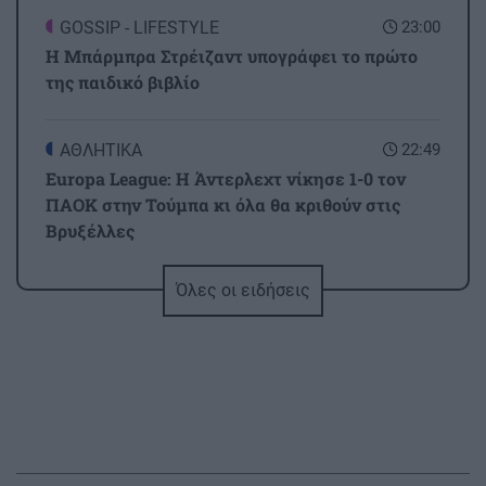
GOSSIP - LIFESTYLE
23:00
Η Μπάρμπρα Στρέιζαντ υπογράφει το πρώτο
της παιδικό βιβλίο
ΑΘΛΗΤΙΚΑ
22:49
Europa League: Η Άντερλεχτ νίκησε 1-0 τον
ΠΑΟΚ στην Τούμπα κι όλα θα κριθούν στις
Βρυξέλλες
Όλες οι ειδήσεις
ΑΘΛΗΤΙΚΑ
22:25
ΠΟΑ: Ανακοίνωσε την απόκτηση τριών Ιταλών
ποδοσφαιριστών
ΑΘΛΗΤΙΚΑ
22:25
UEFA: «Το μποϊκοτάζ στις διοργανώσεις της
FIFA παραμένει σε ισχύ»