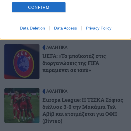
CONFIRM
Data Deletion
Data Access
Privacy Policy
ΔΙΑΒΑΣΤΕ ΕΠΙΣΗΣ
Image
ΑΘΛΗΤΙΚΑ
UEFA: «Το μποϊκοτάζ στις
διοργανώσεις της FIFA
παραμένει σε ισχύ»
Image
ΑΘΛΗΤΙΚΑ
Europa League: Η ΤΣΣΚΑ Σόφιας
διέλυσε 3-0 την Μακάμπι Τελ
Αβίβ και ετοιμάζεται για ΟΦΗ
(βίντεο)