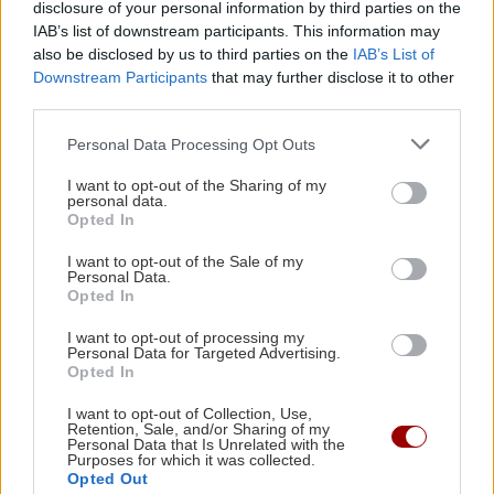
disclosure of your personal information by third parties on the
και ιστορικά κτίρια για να εξοικονομήσει
IAB’s list of downstream participants. This information may
ενέργεια
also be disclosed by us to third parties on the
IAB’s List of
Downstream Participants
that may further disclose it to other
third parties.
ΑΘΛΗΤΙΚΑ
ΕΛΛΑΔΑ
21:43
Το τέλος μιας εποχής για το Allou! Fun Park - Η
Personal Data Processing Opt Outs
Europa League: Η Άντερλεχτ νίκησε 1-
0 τον ΠΑΟΚ στην Τούμπα κι όλα θα
περιοχή γυρίζει σελίδα
I want to opt-out of the Sharing of my
κριθούν στις Βρυξέλλες
personal data.
Opted In
I want to opt-out of the Sale of my
Personal Data.
Opted In
ΑΘΛΗΤΙΚΑ
I want to opt-out of processing my
Personal Data for Targeted Advertising.
Opted In
ΠΟΑ: Ανακοίνωσε την απόκτηση τριών
Ιταλών ποδοσφαιριστών
I want to opt-out of Collection, Use,
Retention, Sale, and/or Sharing of my
Personal Data that Is Unrelated with the
Purposes for which it was collected.
Opted Out