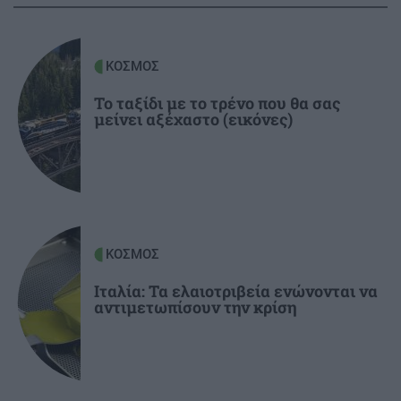
ΚΡΗΤΗ
20:48
3,3 εκατ. ευρώ για το στεγαστικό επίδομα σε
ΚΟΣΜΟΣ
περισσότερους από 1.600 φοιτητές του
Πανεπιστημίου Κρήτης
Το ταξίδι με το τρένο που θα σας
μείνει αξέχαστο (εικόνες)
ΕΛΛΑΔΑ
20:44
«Στέρεψε» η αγορά από πινακίδες
κυκλοφορίας: Χιλιάδες αυτοκίνητα
παραμένουν αταξινόμητα
ΚΟΣΜΟΣ
ΚΡΗΤΗ
20:39
Ιταλία: Τα ελαιοτριβεία ενώνονται να
Κρήτη: Κινητοποίηση της Πυροσβεστικής στη
αντιμετωπίσουν την κρίση
Σητεία – Πυρκαγιά κοντά σε εγκαταστάσεις
ανεμογεννητριών
ΚΟΣΜΟΣ
20:33