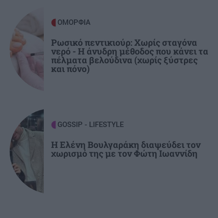
Η Ισπανία απειλεί με αντίποινα κατά της
Ιταλίας στον απόηχο της επιβολής των
ΟΜΟΡΦΙΑ
συνοριακών ελέγχων
Ρωσικό πεντικιούρ: Χωρίς σταγόνα
νερό - Η άνυδρη μέθοδος που κάνει τα
πέλματα βελούδινα (χωρίς ξύστρες
BUSINESS
20:24
και πόνο)
Με τη MINOAN LINES, το ταξίδι έχει γεύση —
και τιμές που εκπλήσσουν
GOSSIP - LIFESTYLE
Η Ελένη Βουλγαράκη διαψεύδει τον
χωρισμό της με τον Φώτη Ιωαννίδη