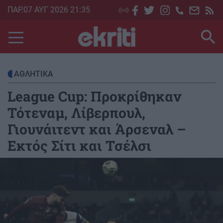
Skip
ΠΑΡ.07 ΑΥΓ 2026 21:35
to
main
content
ΑΘΛΗΤΙΚΑ
League Cup: Προκρίθηκαν
Τότεναμ, Λίβερπουλ,
Γιουνάιτεντ και Άρσεναλ –
Εκτός Σίτι και Τσέλσι