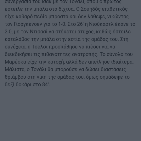
συνεργασία του Ίσακ με τον Τονάλι, όπου ο πρώτος
έστειλε την μπάλα στα δίχτυα. Ο Σουηδός επιθετικός
είχε καθαρό πεδίο μπροστά και δεν λάθεψε, νικώντας
τον Γιόργκενσεν για το 1-0. Στο 26′ η Νιούκαστλ έκανε το
2-0, με τον Ντισασί να στέκεται άτυχος, καθώς έστειλε
καταλάθος την μπάλα στην εστία της ομάδας του. Στη
συνέχεια, η Τσέλσι προσπάθησε να πιέσει για να
διεκδικήσει τις πιθανότητες ανατροπής. Το σύνολο του
Μαρέσκα είχε την κατοχή, αλλά δεν απείλησε ιδιαίτερα.
Μάλιστα, ο Τονάλι θα μπορούσε να δώσει διαστάσεις
θριάμβου στη νίκη της ομάδας του, όμως σημάδεψε το
δεξί δοκάρι στο 84′.