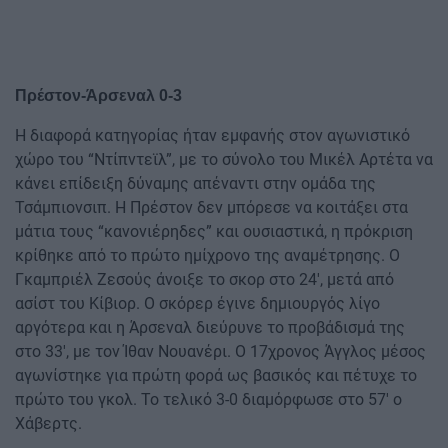
Πρέστον-Άρσεναλ 0-3
Η διαφορά κατηγορίας ήταν εμφανής στον αγωνιστικό
χώρο του “Ντίπντεϊλ”, με το σύνολο του Μικέλ Αρτέτα να
κάνει επίδειξη δύναμης απέναντι στην ομάδα της
Τσάμπιονσιπ. Η Πρέστον δεν μπόρεσε να κοιτάξει στα
μάτια τους “κανονιέρηδες” και ουσιαστικά, η πρόκριση
κρίθηκε από το πρώτο ημίχρονο της αναμέτρησης. Ο
Γκαμπριέλ Ζεσούς άνοιξε το σκορ στο 24′, μετά από
ασίστ του Κίβιορ. Ο σκόρερ έγινε δημιουργός λίγο
αργότερα και η Άρσεναλ διεύρυνε το προβάδισμά της
στο 33′, με τον Ίθαν Νουανέρι. Ο 17χρονος Άγγλος μέσος
αγωνίστηκε για πρώτη φορά ως βασικός και πέτυχε το
πρώτο του γκολ. Το τελικό 3-0 διαμόρφωσε στο 57′ ο
Χάβερτς.