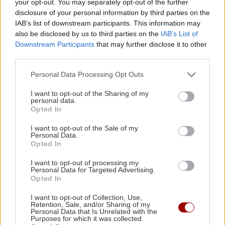
your opt-out. You may separately opt-out of the further
disclosure of your personal information by third parties on the
IAB’s list of downstream participants. This information may
also be disclosed by us to third parties on the
IAB’s List of
Downstream Participants
that may further disclose it to other
third parties.
Personal Data Processing Opt Outs
I want to opt-out of the Sharing of my
personal data.
Opted In
ΔΙΑΒΑΣΤΕ ΑΚΟΜΑ
I want to opt-out of the Sale of my
Personal Data.
Χρυσή Μπάλα, Ρόδρι: Ο αρχηγός της εθνικής Ισπανίας
Opted In
κατέκτησε το πολύτιμο τρόπαιο για πρώτη φορά στην
I want to opt-out of processing my
καριέρα του(vid)
Personal Data for Targeted Advertising.
Opted In
ΝΒΑ: Πάλεψαν αλλά δεν τα κατάφεραν οι Μπακς
I want to opt-out of Collection, Use,
απέναντι στους Σέλτικς
Retention, Sale, and/or Sharing of my
Personal Data that Is Unrelated with the
Ακολουθήστε το ekriti.gr στο
Google News
και
Purposes for which it was collected.