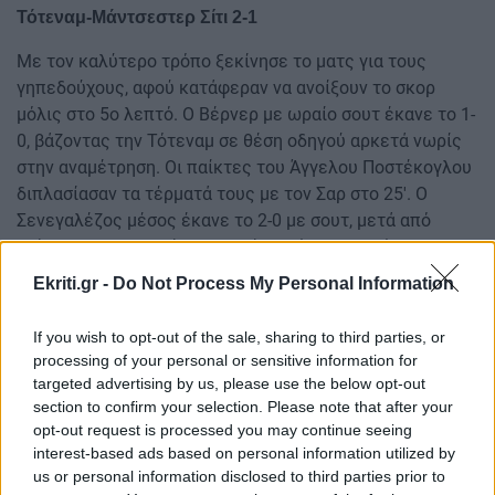
Τότεναμ-Μάντσεστερ Σίτι 2-1
Με τον καλύτερο τρόπο ξεκίνησε το ματς για τους
γηπεδούχους, αφού κατάφεραν να ανοίξουν το σκορ
μόλις στο 5ο λεπτό. Ο Βέρνερ με ωραίο σουτ έκανε το 1-
0, βάζοντας την Τότεναμ σε θέση οδηγού αρκετά νωρίς
στην αναμέτρηση. Οι παίκτες του Άγγελου Ποστέκογλου
διπλασίασαν τα τέρματά τους με τον Σαρ στο 25′. Ο
Σενεγαλέζος μέσος έκανε το 2-0 με σουτ, μετά από
ασίστ του Κουλουσέφσκι. Η Σίτι βρήκε τον τρόπο να
μειώσει, πριν ολοκληρωθεί το πρώτο ημίχρονο του
Ekriti.gr -
Do Not Process My Personal Information
αγώνα, με τον Νούνες να βάζει το όνομά του στον πίνακα
των σκόρερ. Από σέντρα του Σαβίνιο, ο Πορτογάλος
If you wish to opt-out of the sale, sharing to third parties, or
μέσος τελείωσε ωραία τη φάση, στέλνοντας την μπάλα
processing of your personal or sensitive information for
στα δίχτυα του Βικάριο για το 2-1 στο 45’+4′. Στο δεύτερο
targeted advertising by us, please use the below opt-out
μέρος, οι φιλοξενούμενοι είχαν την κατοχή, αλλά όχι την
section to confirm your selection. Please note that after your
opt-out request is processed you may continue seeing
ουσία. Δεν ήταν αποτελεσματικοί οι παίκτες του
interest-based ads based on personal information utilized by
Γκουαρδιόλα και η Τότεναμ πήρε πανάξια την πρόκριση.
us or personal information disclosed to third parties prior to