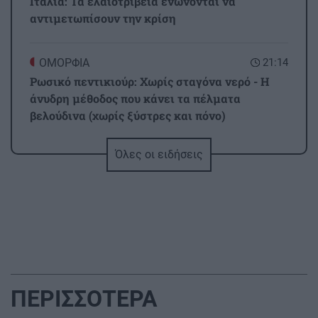
Ιταλία: Τα ελαιοτριβεία ενώνονται να
αντιμετωπίσουν την κρίση
ΟΜΟΡΦΙΑ
21:14
Ρωσικό πεντικιούρ: Χωρίς σταγόνα νερό - Η
άνυδρη μέθοδος που κάνει τα πέλματα
βελούδινα (χωρίς ξύστρες και πόνο)
Όλες οι ειδήσεις
GOSSIP - LIFESTYLE
21:00
Η Ελένη Βουλγαράκη διαψεύδει τον χωρισμό
της με τον Φώτη Ιωαννίδη
ΠΟΛΙΤΙΣΜΟΣ
20:55
Ιστορική πρωτιά στην Επίδαυρο: Οι «Τρωάδες»
προσβάσιμες σε άτομα με αισθητηριακές
ΠΕΡΙΣΣΟΤΕΡΑ
αναπηρίες