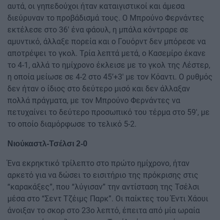
αυτά, οι γηπεδούχοι ήταν καταιγιστικοί και άμεσα
διεύρυναν το προβάδισμά τους. Ο Μπρούνο Φερνάντες
εκτέλεσε στο 36′ ένα φάουλ, η μπάλα κόντραρε σε
αμυντικό, άλλαξε πορεία και ο Γουόρντ δεν μπόρεσε να
αποτρέψει το γκολ. Τρία λεπτά μετά, ο Κασεμίρο έκανε
το 4-1, αλλά το ημίχρονο έκλεισε με το γκολ της Λέστερ,
η οποία μείωσε σε 4-2 στο 45’+3′ με τον Κόαντι. Ο ρυθμός
δεν ήταν ο ίδιος στο δεύτερο μισό και δεν άλλαξαν
πολλά πράγματα, με τον Μπρούνο Φερνάντες να
πετυχαίνει το δεύτερο προσωπικό του τέρμα στο 59′, με
το οποίο διαμόρφωσε το τελικό 5-2.
Νιούκαστλ-Τσέλσι 2-0
Ένα εκρηκτικό τρίλεπτο στο πρώτο ημίχρονο, ήταν
αρκετό για να δώσει το εισιτήριο της πρόκρισης στις
“καρακάξες”, που “λύγισαν” την αντίσταση της Τσέλσι
μέσα στο “Σεντ Τζέιμς Παρκ”. Οι παίκτες του Έντι Χάουι
άνοιξαν το σκορ στο 23ο λεπτό, έπειτα από μία ωραία