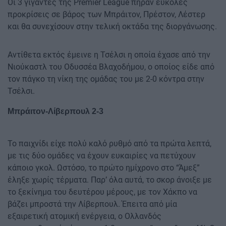
Οι 3 γίγαντες της Premier League πήραν εύκολες
προκρίσεις σε βάρος των Μπράιτον, Πρέστον, Λέστερ
και θα συνεχίσουν στην τελική οκτάδα της διοργάνωσης.
Αντίθετα εκτός έμεινε η Τσέλσι η οποία έχασε από την
Νιούκαστλ του Οδυσσέα Βλαχοδήμου, ο οποίος είδε από
τον πάγκο τη νίκη της ομάδας του με 2-0 κόντρα στην
Τσέλσι.
Μπράιτον-Λίβερπουλ 2-3
Το παιχνίδι είχε πολύ καλό ρυθμό από τα πρώτα λεπτά,
με τις δύο ομάδες να έχουν ευκαιρίες να πετύχουν
κάποιο γκολ. Ωστόσο, το πρώτο ημίχρονο στο “Άμεξ”
έληξε χωρίς τέρματα. Παρ’ όλα αυτά, το σκορ άνοιξε με
το ξεκίνημα του δευτέρου μέρους, με τον Χάκπο να
βάζει μπροστά την Λίβερπουλ. Έπειτα από μία
εξαιρετική ατομική ενέργεια, ο Ολλανδός