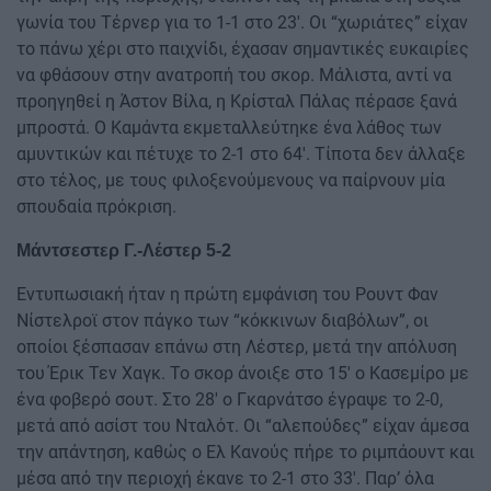
γωνία του Τέρνερ για το 1-1 στο 23′. Οι “χωριάτες” είχαν
το πάνω χέρι στο παιχνίδι, έχασαν σημαντικές ευκαιρίες
να φθάσουν στην ανατροπή του σκορ. Μάλιστα, αντί να
προηγηθεί η Άστον Βίλα, η Κρίσταλ Πάλας πέρασε ξανά
μπροστά. Ο Καμάντα εκμεταλλεύτηκε ένα λάθος των
αμυντικών και πέτυχε το 2-1 στο 64′. Τίποτα δεν άλλαξε
στο τέλος, με τους φιλοξενούμενους να παίρνουν μία
σπουδαία πρόκριση.
Μάντσεστερ Γ.-Λέστερ 5-2
Εντυπωσιακή ήταν η πρώτη εμφάνιση του Ρουντ Φαν
Νίστελροϊ στον πάγκο των “κόκκινων διαβόλων”, οι
οποίοι ξέσπασαν επάνω στη Λέστερ, μετά την απόλυση
του Έρικ Τεν Χαγκ. Το σκορ άνοιξε στο 15′ ο Κασεμίρο με
ένα φοβερό σουτ. Στο 28′ ο Γκαρνάτσο έγραψε το 2-0,
μετά από ασίστ του Νταλότ. Οι “αλεπούδες” είχαν άμεσα
την απάντηση, καθώς ο Ελ Κανούς πήρε το ριμπάουντ και
μέσα από την περιοχή έκανε το 2-1 στο 33′. Παρ’ όλα