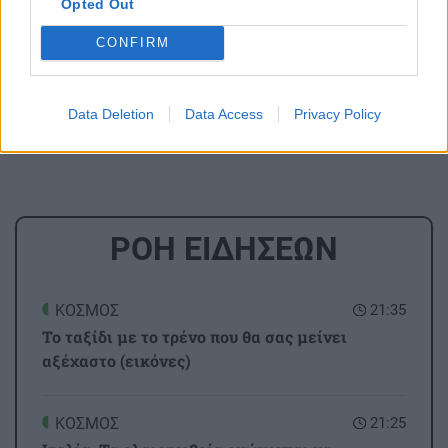
Opted Out
μάθετε πρώτοι όλες τις ειδήσεις για την Κρήτη
και όχι μόνο.
CONFIRM
Αγγλία
Λιβερπουλ
Μάντσεστερ Σίτι
Τότεναμ
Τσέλσι
Data Deletion
Data Access
Privacy Policy
ΡΟΗ ΕΙΔΗΣΕΩΝ
ΚΟΣΜΟΣ
21:35
Το ταξίδι με το τρένο που θα σας μείνει
αξέχαστο (εικόνες)
ΚΟΣΜΟΣ
21:25