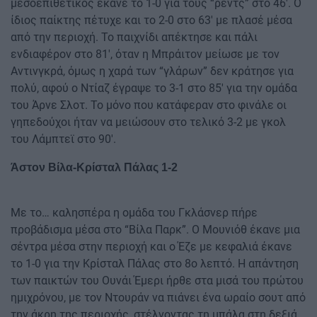
μεσοεπιθετικός έκανε το 1-0 για τους “ρεντς” στο 46′. Ο
ίδιος παίκτης πέτυχε και το 2-0 στο 63′ με πλασέ μέσα
από την περιοχή. Το παιχνίδι απέκτησε και πάλι
ενδιαφέρον στο 81′, όταν η Μπράιτον μείωσε με τον
Αντινγκρά, όμως η χαρά των “γλάρων” δεν κράτησε για
πολύ, αφού ο Ντίαζ έγραψε το 3-1 στο 85′ για την ομάδα
του Άρνε Σλοτ. Το μόνο που κατάφεραν στο φινάλε οι
γηπεδούχοι ήταν να μειώσουν στο τελικό 3-2 με γκολ
του Λάμπτεϊ στο 90′.
Άστον Βίλα-Κρίσταλ Πάλας 1-2
Με το… καλησπέρα η ομάδα του Γκλάσνερ πήρε
προβάδισμα μέσα στο “Βίλα Παρκ”. Ο Μουνιόθ έκανε μια
σέντρα μέσα στην περιοχή και ο Έζε με κεφαλιά έκανε
το 1-0 για την Κρίσταλ Πάλας στο 8ο λεπτό. Η απάντηση
των παικτών του Ουνάι Έμερι ήρθε στα μισά του πρώτου
ημιχρόνου, με τον Ντουράν να πιάνει ένα ωραίο σουτ από
την άκρη της περιοχής, στέλνοντας τη μπάλα στη δεξιά