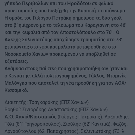
γήπεδο Περιβολίων επι του
σε φιλικό
Ηροδότου
προετοιμασίας που διεξήχθη την Κυριακή το απόγευμα.
Η ομάδα του Γιώργου Πετράκη σημείωσε τα δύο γκολ
στο β’ ημίχρονο με το τελείωμα του Καραγιάννη στο 46′
και την κεφαλιά από τον Αποστολόπουλο στο 76′. Ο
Αλέξης Σελινιωτάκης αποχώρησε τραυματίας στο 73′
χτυπώντας στο χέρι και μάλιστα μεταφέρθηκε στο
Νοσοκομείο Χανίων προκειμένου να υποβληθεί σε
εξετάσεις.
Ανάμεσα στους παίκτες που χρησιμοποιήθηκαν ήταν και
ο Κενυάτης, αλλά πολιτογραφημένος, Γάλλος, Ντομινίκ
Μαλόνγκα που αποτελεί τη νέα προσθήκη για τον ΑΟΧ/
Κισσαμικό.
Διαιτητής: Τσαγκαράκης (ΕΠΣ Χανίων)
Βοηθοί: Σινιοράκης-Αναστασάκης (ΕΠΣ Χανίων)
(Γιώργος Πετράκης): Λαζαρίδης,
Α.Ο. Χανιά/Κισσαμικός
Τόλι (81′ Γρηγορόπουλος), Ζιούλης (62′ Καντιμά), Φαζός,
Αρναούτογλου (62′ Παπαχρήστος), Σελινιωτάκης (73′ λ.