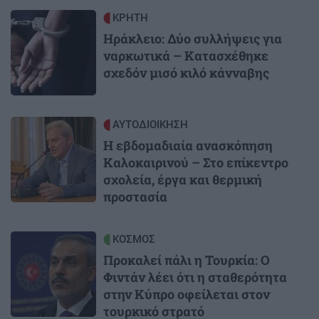
Image
ΚΡΗΤΗ
Ηράκλειο: Δύο συλλήψεις για
ναρκωτικά – Κατασχέθηκε
σχεδόν μισό κιλό κάνναβης
Image
ΑΥΤΟΔΙΟΙΚΗΣΗ
Η εβδομαδιαία ανασκόπηση
Καλοκαιρινού – Στο επίκεντρο
σχολεία, έργα και θερμική
προστασία
Image
ΚΟΣΜΟΣ
Προκαλεί πάλι η Τουρκία: Ο
Φιντάν λέει ότι η σταθερότητα
στην Κύπρο οφείλεται στον
τουρκικό στρατό