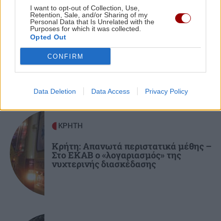
Αργυρός - Νίκα: Οι καλοκαιρινές στιγμές με τα
I want to opt-out of Collection, Use,
Retention, Sale, and/or Sharing of my
δύο παιδιά τους πάνω στο γιοτ
Personal Data that Is Unrelated with the
ΚΡΗΤΗ
Purposes for which it was collected.
Opted Out
Τέλος στην ταλαιπωρία: Πώς θα
παίρνουμε πινακίδες ΙΧ με λίγα κλικ!
ΚΡΗΤΗ
10:48
CONFIRM
Ηράκλειο: Δύο συλλήψεις για ναρκωτικά –
Κατασχέθηκε σχεδόν μισό κιλό κάνναβης
Data Deletion
Data Access
Privacy Policy
ΑΥΤΟΔΙΟΙΚΗΣΗ
10:37
Η εβδομαδιαία ανασκόπηση Καλοκαιρινού –
ΚΡΗΤΗ
Στο επίκεντρο σχολεία, έργα και θερμική
προστασία
Κρήτη: Απανωτά περιστατικά μέθης –
Στο ΕΚΑΒ ο «λογαριασμός» της
νυχτερινής διασκέδασης