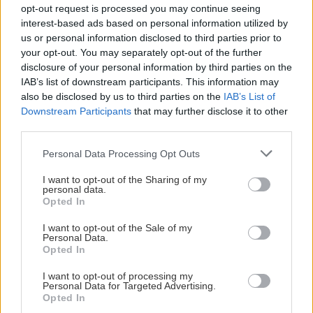
«Γκέλα» για τη Σπόρτινγκ παρά το γκολ του
opt-out request is processed you may continue seeing
interest-based ads based on personal information utilized by
Φώτη Ιωαννίδη (βίντεο)
us or personal information disclosed to third parties prior to
your opt-out. You may separately opt-out of the further
disclosure of your personal information by third parties on the
ΚΡΗΤΗ
11:23
IAB’s list of downstream participants. This information may
Οδοιπορικό στα μοναστήρια του Ρεθύμνου -
also be disclosed by us to third parties on the
IAB’s List of
Πού χτυπά η καρδιά του Δεκαπενταύγουστου
Downstream Participants
that may further disclose it to other
ΠΕΡΙΣΣΟΤΕΡΑ
third parties.
ΑΘΛΗΤΙΚΑ
11:21
Personal Data Processing Opt Outs
Παγκόσμιο στίβου Κ20: Η Ρούσσου κατέκτησε
I want to opt-out of the Sharing of my
το ασημένιο μετάλλιο στα 800 μέτρα
personal data.
ΑΘΛΗΤΙΚΑ
Opted In
ΟΦΗ: Στο Ηράκλειο ο Λορέντσο
ΠΟΛΙΤΙΚΗ
11:12
I want to opt-out of the Sale of my
Ντίκμαν – Τη Δευτέρα οι εξετάσεις
Personal Data.
ΠΑΣΟΚ: "Δεν θα παραδώσουμε την πολιτική
και οι υπογραφές
Opted In
μας αυτονομία"
I want to opt-out of processing my
Personal Data for Targeted Advertising.
Opted In
GOSSIP - LIFESTYLE
11:00