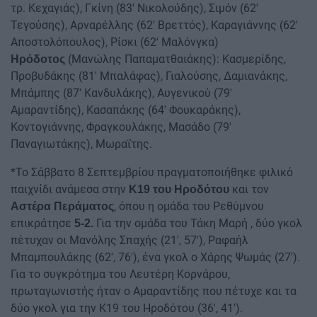
τρ. Κεχαγιάς), Γκίνη (83′ Νικολούδης), Σιμόν (62′
Τεγούσης), Αρναρέλλης (62′ Βρεττός), Καραγιάννης (62′
Αποστολόπουλος), Ρίσκι (62′ Μαλόνγκα)
(Μανώλης Παπαματθαιάκης): Κασμερίδης,
Ηρόδοτος
Προβυδάκης (81′ Μπαλάφας), Γιαλούσης, Δαμιανάκης,
Μπάμπης (87′ Κανδυλάκης), Αυγενικού (79′
Αμαραντίδης), Κασαπάκης (64′ Φουκαράκης),
Κοντογιάννης, Φραγκουλάκης, Μασάδο (79′
Παναγιωτάκης), Μωραΐτης.
*Το Σάββατο 8 Σεπτεμβρίου πραγματοποιήθηκε φιλικό
παιχνίδι ανάμεσα στην
και τον
Κ19 του Ηροδότου
, όπου η ομάδα του Ρεθύμνου
Αστέρα Περάματος
επικράτησε
Για την ομάδα του Τάκη Μαρή , δύο γκολ
5-2.
πέτυχαν οι Μανόλης Σπαχής (21', 57'), Ραφαήλ
Μπαμπουλάκης (62', 76'), ένα γκολ ο Χάρης Ψωμάς (27').
Για το συγκρότημα του Λευτέρη Κορνάρου,
πρωταγωνιστής ήταν ο Αμαραντίδης που πέτυχε και τα
δύο γκολ για την Κ19 του Ηροδότου (36', 41').