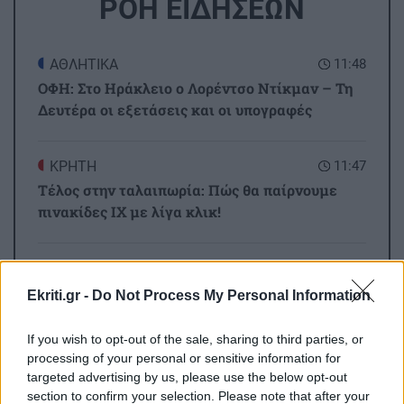
ΡΟΗ ΕΙΔΗΣΕΩΝ
ΑΘΛΗΤΙΚΑ
11:48
ΟΦΗ: Στο Ηράκλειο ο Λορέντσο Ντίκμαν – Τη
Δευτέρα οι εξετάσεις και οι υπογραφές
ΚΡΗΤΗ
11:47
Τέλος στην ταλαιπωρία: Πώς θα παίρνουμε
πινακίδες ΙΧ με λίγα κλικ!
ΚΡΗΤΗ
11:34
Κρήτη: Απανωτά περιστατικά μέθης – Στο
Ekriti.gr -
Do Not Process My Personal Information
ΕΚΑΒ ο «λογαριασμός» της νυχτερινής
διασκέδασης
If you wish to opt-out of the sale, sharing to third parties, or
processing of your personal or sensitive information for
targeted advertising by us, please use the below opt-out
Όλες οι ειδήσεις
ΑΘΛΗΤΙΚΑ
11:28
section to confirm your selection. Please note that after your