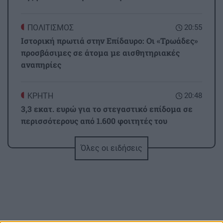
ΠΟΛΙΤΙΣΜΟΣ
20:55
Ιστορική πρωτιά στην Επίδαυρο: Οι «Τρωάδες»
προσβάσιμες σε άτομα με αισθητηριακές
αναπηρίες
ΚΡΗΤΗ
20:48
3,3 εκατ. ευρώ για το στεγαστικό επίδομα σε
περισσότερους από 1.600 φοιτητές του
Πανεπιστημίου Κρήτης
Όλες οι ειδήσεις
ΕΛΛΑΔΑ
20:44
«Στέρεψε» η αγορά από πινακίδες
κυκλοφορίας: Χιλιάδες αυτοκίνητα
παραμένουν αταξινόμητα