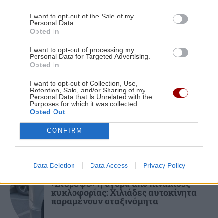
αποκατάστασης των οικοσυστημάτων μετά τις
φωτιές
I want to opt-out of the Sale of my
Personal Data.
Opted In
GOSSIP - LIFESTYLE
20:00
I want to opt-out of processing my
Personal Data for Targeted Advertising.
Ο Γιάννης Τσιμιτσέλης φέρνει την απόλυτη
ΚΡΗΤΗ
Opted In
ανατροπή με το «The Quiz With Balls» στον
3,3 εκατ. ευρώ για το στεγαστικό
ΣΚΑΪ
I want to opt-out of Collection, Use,
επίδομα σε περισσότερους από 1.600
Retention, Sale, and/or Sharing of my
Personal Data that Is Unrelated with the
φοιτητές του Πανεπιστημίου Κρήτης
Purposes for which it was collected.
Opted Out
ΚΡΗΤΗ
19:55
Ηράκλειο: Σοβαρή καταγγελία - Τουρίστας
CONFIRM
φέρεται να ζήτησε «τιμή» για ανήλικη
ΕΛΛΑΔΑ
Data Deletion
Data Access
Privacy Policy
«Στέρεψε» η αγορά από πινακίδες
κυκλοφορίας: Χιλιάδες αυτοκίνητα
παραμένουν αταξινόμητα