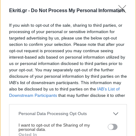
ΚΡΗΤΗ
20:39
Ekriti.gr -
Do Not Process My Personal Information
ΠΕΡΙΣΣΟΤΕΡΑ
Κρήτη: Κινητοποίηση της Πυροσβεστικής στη
Σητεία – Πυρκαγιά κοντά σε εγκαταστάσεις
If you wish to opt-out of the sale, sharing to third parties, or
ανεμογεννητριών
processing of your personal or sensitive information for
targeted advertising by us, please use the below opt-out
section to confirm your selection. Please note that after your
GOSSIP - LIFESTYLE
ΚΟΣΜΟΣ
20:33
opt-out request is processed you may continue seeing
Η Ισπανία απειλεί με αντίποινα κατά της
interest-based ads based on personal information utilized by
Η Ελένη Βουλγαράκη διαψεύδει τον
Ιταλίας στον απόηχο της επιβολής των
us or personal information disclosed to third parties prior to
χωρισμό της με τον Φώτη Ιωαννίδη
συνοριακών ελέγχων
your opt-out. You may separately opt-out of the further
disclosure of your personal information by third parties on the
IAB’s list of downstream participants. This information may
BUSINESS
20:24
also be disclosed by us to third parties on the
IAB’s List of
Downstream Participants
that may further disclose it to other
Με τη MINOAN LINES, το ταξίδι έχει γεύση —
third parties.
και τιμές που εκπλήσσουν
ΠΟΛΙΤΙΣΜΟΣ
Personal Data Processing Opt Outs
Ιστορική πρωτιά στην Επίδαυρο: Οι
ΕΛΛΑΔΑ
20:22
I want to opt-out of the Sharing of my
«Τρωάδες» προσβάσιμες σε άτομα με
personal data.
Κολυδάς: Η χαρουπιά ως βασικό είδος
αισθητηριακές αναπηρίες
Opted In