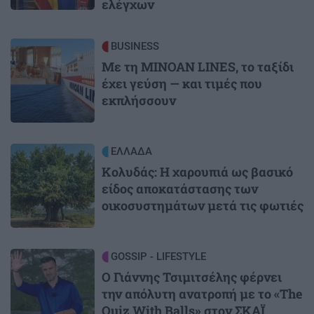
ελέγχων
Image
BUSINESS
Με τη MINOAN LINES, το ταξίδι
έχει γεύση — και τιμές που
εκπλήσσουν
Image
ΕΛΛΑΔΑ
Κολυδάς: Η χαρουπιά ως βασικό
είδος αποκατάστασης των
οικοσυστημάτων μετά τις φωτιές
Image
GOSSIP - LIFESTYLE
Ο Γιάννης Τσιμιτσέλης φέρνει
την απόλυτη ανατροπή με το «The
Quiz With Balls» στον ΣΚΑΪ