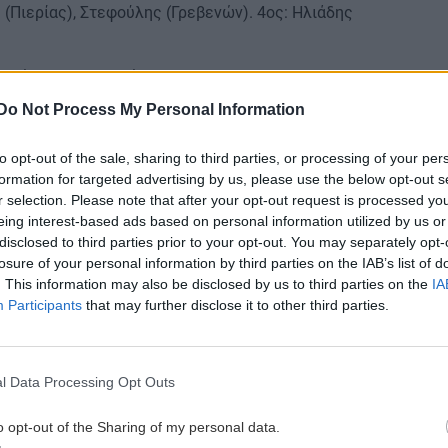
ς (Πιερίας), Στεφούλης (Γρεβενών). 4ος: Ηλιάδης
ικής της Β’ Εθνικής ς:
Do Not Process My Personal Information
to opt-out of the sale, sharing to third parties, or processing of your per
υρουλάκης (Ρεθύμνου), Κοκμοτός (Ρεθύμνου),
formation for targeted advertising by us, please use the below opt-out s
ν. Αττικής).
r selection. Please note that after your opt-out request is processed y
σούκας (Θεσπρωτίας), Νικολαΐδης (Μακεδονίας), Λ.
eing interest-based ads based on personal information utilized by us or
disclosed to third parties prior to your opt-out. You may separately opt-
άνης).
losure of your personal information by third parties on the IAB’s list of
τής: Τσαμούρης (Πειραιά), Σινιοράκης (Πειραιά),
. This information may also be disclosed by us to third parties on the
IA
ων).
Participants
that may further disclose it to other third parties.
(Ηπείρου), Νατσιούλας (Λάρισας), Γούτας
άρισας).
: Γκάμαρης (Αθηνών), Φωτόπουλος (Αθηνών),
l Data Processing Opt Outs
Αθηνών).
ιωτόπουλος (Αιτ/νίας), Κολοσιώνης, Αντωνόπουλος
o opt-out of the Sharing of my personal data.