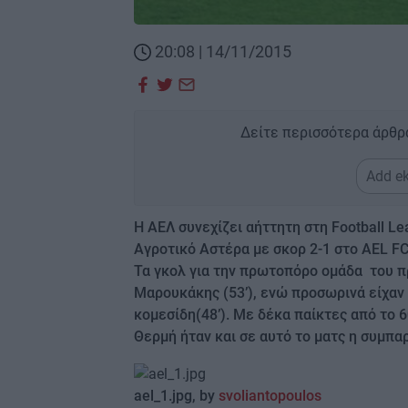
20:08 | 14/11/2015
Δείτε περισσότερα άρθρ
Add ek
H ΑΕΛ συνεχίζει αήττητη στη Football L
Αγροτικό Αστέρα με σκορ 2-1 στο AEL FC
Τα γκολ για την πρωτοπόρο ομάδα του π
Μαρουκάκης (53’), ενώ προσωρινά είχαν 
κομεσίδη(48’). Με δέκα παίκτες από το
Θερμή ήταν και σε αυτό το ματς η συμπ
ael_1.jpg, by
svoliantopoulos