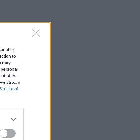
sonal or
ection to
ou may
 personal
out of the
 downstream
B’s List of