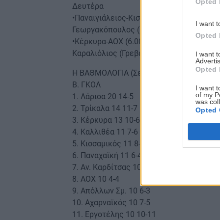
Opted 
Δευτέρα
•Παναιγιάλειος-Κισσαμικός (3μ.μ.): Μπλ
I want t
Γεωργακόπουλος (Πειραιά), 4ος: Ανδρονι
Opted 
•Κέρκυρα-ΑΟΧ (6.00μ.μ. ΟΤΕ): Τ. Τίκας (
Καραλιόλιος (Γρεβενών).
I want 
Advertis
Opted 
Η ΒΑΘΜΟΛΟΓΙΑ (Σε 7 αγώνες)
Β. ΓΚΟΛ
I want t
of my P
1. Λάρισα 20 14-5
was col
2. Τρίκαλα 14 11-7
Opted 
3. Κέρκυρα 13 10-6
4. Καλλιθέα 11 7-6
5. Κισσαμικός 11 8-5
6. Παναχαϊκή 11 6-4
7. Αν. Καρδίτσας 10 4-6
8. ΑΟΧ 10 4-4
9. Απόλλων Σμ. 10 6-3
10. Αχαρναϊκός 10 7-5
11. Εργοτέλης 10 10-11