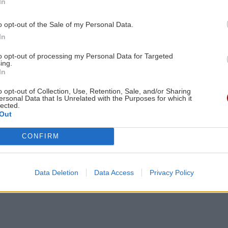
In
ούνας (Φθιώτιδας), Παπανικολάου (Κορινθίας),
o opt-out of the Sale of my Personal Data.
κίδης (Πειραιά).
In
Καρδίτσας), Τακόπουλος, Χ. Τίκας (Καρδίτσας), 4ος:
to opt-out of processing my Personal Data for Targeted
ing.
In
o opt-out of Collection, Use, Retention, Sale, and/or Sharing
ersonal Data that Is Unrelated with the Purposes for which it
lected.
Out
CONFIRM
Data Deletion
Data Access
Privacy Policy