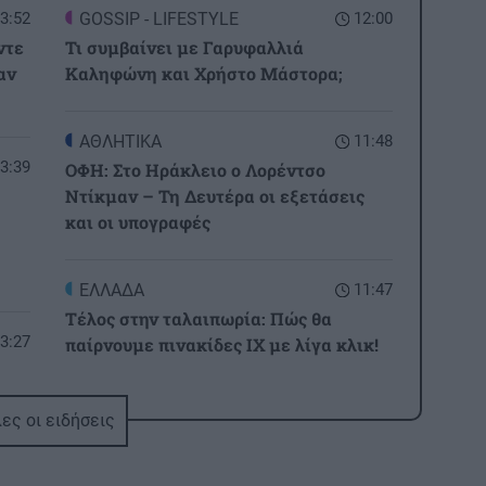
3:52
GOSSIP - LIFESTYLE
12:00
ντε
Τι συμβαίνει με Γαρυφαλλιά
αν
Καληφώνη και Χρήστο Μάστορα;
ΑΘΛΗΤΙΚΑ
11:48
3:39
ΟΦΗ: Στο Ηράκλειο ο Λορέντσο
Ντίκμαν – Τη Δευτέρα οι εξετάσεις
και οι υπογραφές
ΕΛΛΑΔΑ
11:47
Τέλος στην ταλαιπωρία: Πώς θα
3:27
παίρνουμε πινακίδες ΙΧ με λίγα κλικ!
ΚΡΗΤΗ
11:34
ες οι ειδήσεις
Κρήτη: Απανωτά περιστατικά μέθης –
Στο ΕΚΑΒ ο «λογαριασμός» της