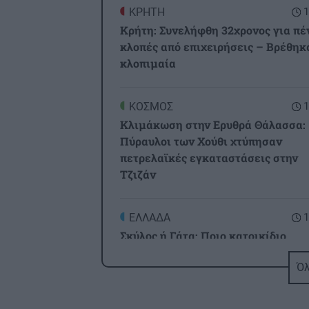
ΚΡΗΤΗ
1
Κρήτη: Συνελήφθη 32χρονος για πέ
κλοπές από επιχειρήσεις – Βρέθηκ
κλοπιμαία
ΚΟΣΜΟΣ
1
Κλιμάκωση στην Ερυθρά Θάλασσα:
Πύραυλοι των Χούθι χτύπησαν
πετρελαϊκές εγκαταστάσεις στην
Τζιζάν
ΕΛΛΑΔΑ
1
Σκύλος ή Γάτα: Ποιο κατοικίδιο
«συμφέρει» περισσότερο την τσέπη
Όλ
σου το 2026;