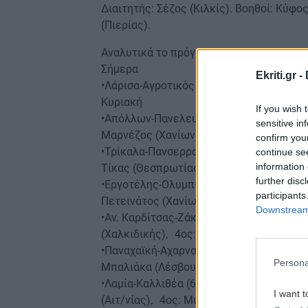
Διαιτητής: Σέζος (Κιλκίς). Βοηθοί: Κύφο
(Πιερίας).
Αναλυτικά το πρόγραμμα της 8ης αγωνιστ
Σήμερα
Ekriti.gr -
•Λάρισα-Αγροτικός Αστέρας 2-1
Κυριακή
If you wish 
•Απόλλων-Πανελευσινιακός (3μ.μ.): Στα
sensitive in
Μαρνέζος (Χανίων), 4ος: Κορδολαίμης (Α
confirm you
•Τρίκαλα-Πανσερραϊκός (3μ.μ.): Μπαλατ
continue se
information 
Τίκας (Θεσπρωτίας), 4ος: Ζούγρας (Κοζ
further disc
•Εργοτέλης-Ολυμπιακός Β. (3μ.μ.) Διαιτη
participants
Πετεινάτος (Χανίων), 4ος: Χρυσός (Χανί
Downstream 
•Αν. Καρδίτσας-Ζάκυνθος (3μ.μ.): Τάσης 
(Χαλκιδικής), 4ος: Μπουμαρσόπουλος (Λ
•Παναχαϊκή-Αχαρναϊκός (3.30μ.μ., OTE)
Persona
Μπαλιάκα (Λέσβου), 4ος: Σφακιανάκης (
•Λαμία-Καλλιθέα (6.00μ.μ. ΟΤΕ): Παναγ
I want t
(Αιτ/νίας), 4ος: Μιχαηλίδης (Βοιωτίας).