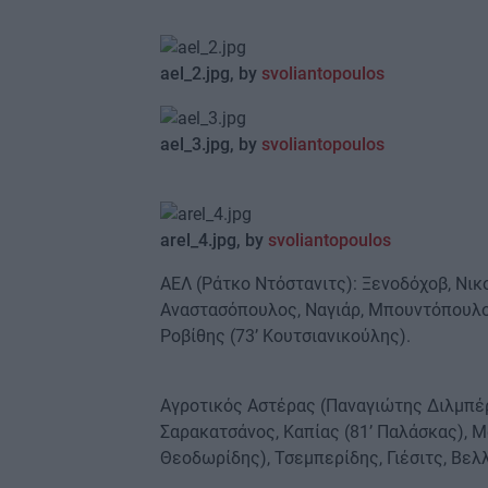
ael_2.jpg, by
svoliantopoulos
ael_3.jpg, by
svoliantopoulos
arel
_4.jpg, by
svoliantopoulos
ΑΕΛ (Ράτκο Ντόστανιτς): Ξενοδόχοβ, Νικ
Αναστασόπουλος, Ναγιάρ, Μπουντόπουλος
Ροβίθης (73’ Κουτσιανικούλης).
Αγροτικός Αστέρας (Παναγιώτης Διλμπέρη
Σαρακατσάνος, Καπίας (81’ Παλάσκας), Μ
Θεοδωρίδης), Τσεμπερίδης, Γιέσιτς, Βελ