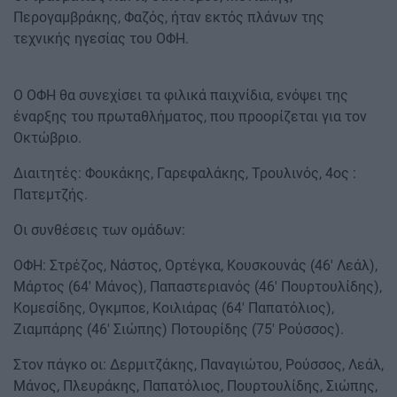
Περογαμβράκης, Φαζός, ήταν εκτός πλάνων της
τεχνικής ηγεσίας του ΟΦΗ.
Ο ΟΦΗ θα συνεχίσει τα φιλικά παιχνίδια, ενόψει της
έναρξης του πρωταθλήματος, που προορίζεται για τον
Οκτώβριο.
Διαιτητές: Φουκάκης, Γαρεφαλάκης, Τρουλινός, 4oς :
Πατεμτζής.
Οι συνθέσεις των ομάδων:
OΦΗ: Στρέζος, Νάστος, Ορτέγκα, Κουσκουνάς (46' Λεάλ),
Μάρτος (64' Μάνος), Παπαστεριανός (46' Πουρτουλίδης),
Κομεσίδης, Ογκμποε, Κοιλιάρας (64' Παπατόλιος),
Ζιαμπάρης (46' Σιώπης) Ποτουρίδης (75' Ρούσσος).
Στον πάγκο οι: Δερμιτζάκης, Παναγιώτου, Ρούσσος, Λεάλ,
Μάνος, Πλευράκης, Παπατόλιος, Πουρτουλίδης, Σιώπης,