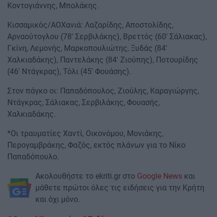
Κοντογιάννης, Μπολάκης.
Kισσαμικός/ΑΟΧανιά: Λαζαρίδης, Αποστολίδης,
Αρναούτογλου (78' Σερβιλάκης), Βρεττός (60' Σάλιακας),
Γκίνη, Λεμονής, Μαρκοπουλιώτης, Ξυδάς (84'
Χαλκιαδάκης), Παντελάκης (84' Ζιούπης), Ποτουρίδης
(46' Ντάγκρας), Τόλι (45' Φουάσης).
Στον πάγκο οι: Παπαδόπουλος, Ζιούλης, Καραγιώργης,
Ντάγκρας, Σάλιακας, Σερβιλάκης, Φουασής,
Χαλκιαδάκης.
*Οι τραυματίες Χαντί, Οικονόμου, Μονιάκης,
Περογαμβράκης, Φαζός, εκτός πλάνων για το Νίκο
Παπαδόπουλο.
Ακολουθήστε το ekriti.gr στο
Google News
και
μάθετε πρώτοι όλες τις ειδήσεις για την Κρήτη
και όχι μόνο.