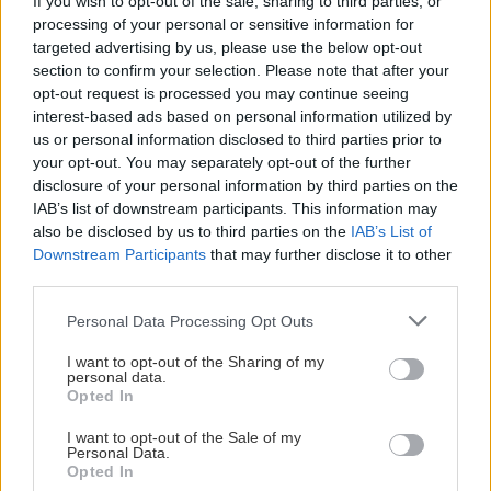
If you wish to opt-out of the sale, sharing to third parties, or
GOSSIP - LIFESTYLE
18:00
processing of your personal or sensitive information for
Στο Ρέθυμνο για διακοπές ο ηθοποιός
targeted advertising by us, please use the below opt-out
section to confirm your selection. Please note that after your
Αναστάσης Ροϊλός
opt-out request is processed you may continue seeing
interest-based ads based on personal information utilized by
Όλες οι ειδήσεις
us or personal information disclosed to third parties prior to
ΚΡΗΤΗ
17:56
your opt-out. You may separately opt-out of the further
Ηράκλειο: Επιχείρηση της Πυροσβεστικής για
disclosure of your personal information by third parties on the
τη διάσωση τραυματισμένου περιπατητή
IAB’s list of downstream participants. This information may
also be disclosed by us to third parties on the
IAB’s List of
Downstream Participants
that may further disclose it to other
ΚΟΣΜΟΣ
17:49
third parties.
Αδιανόητη σπατάλη στην Αγγλία: Σε έναν
χρόνο πετάχτηκαν φάρμακα που θα γέμιζαν 75
Personal Data Processing Opt Outs
ΠΕΡΙΣΣΟΤΕΡΑ
πισίνες
I want to opt-out of the Sharing of my
personal data.
Opted In
ΚΡΗΤΗ
17:37
I want to opt-out of the Sale of my
Σύλληψη 24χρονου στα Χανιά: Κράτησε
Personal Data.
ΕΛΛΑΔΑ
κλειδωμένη 17χρονη ανήλικη μέσα σε σπίτι
Opted In