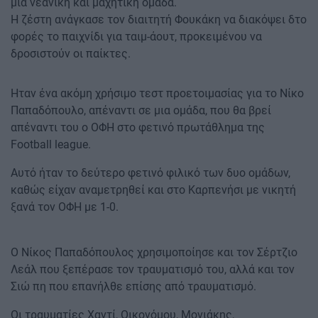
μια νεανική και μαχητική ομάδα.
Η ζέστη ανάγκασε τον διαιτητή Φουκάκη να διακόψει δτο
φορές το παιχνίδι για ταιμ-άουτ, προκειμένου να
δροσιστούν οι παίκτες.
Ηταν ένα ακόμη χρήσιμο τεστ προετοιμασίας για το Νίκο
Παπαδόπουλο, απέναντι σε μια ομάδα, που θα βρεί
απέναντι του ο ΟΦΗ στο φετινό πρωτάθλημα της
Football league.
Αυτό ήταν το δεύτερο φετινό φιλικό των δυο ομάδων,
καθώς είχαν αναμετρηθεί και στο Καρπενήσι με νικητή
ξανά τον ΟΦΗ με 1-0.
Ο Νίκος Παπαδόπουλος χρησιμοποίησε και τον Σέρτζιο
Λεάλ που ξεπέρασε τον τραυματισμό του, αλλά και τον
Σιώ πη που επανήλθε επίσης από τραυματισμό.
Οι τραυματίες Χαντί, Οικονόμου, Μονιάκης,