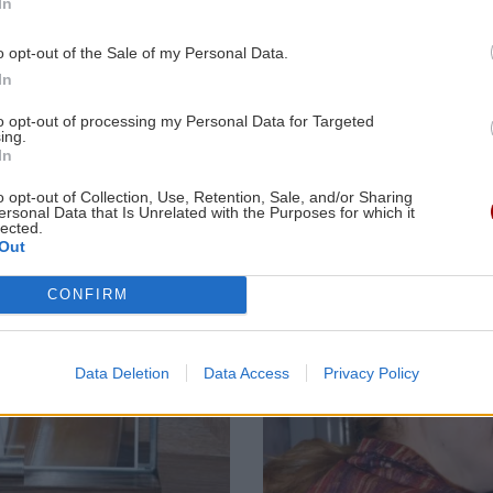
μέρα
Σταμάτησαν τα εναέρια μέσα
μεγάλη
στα συστήμα
In
γλωσσική
ύδρευσης και
παρεξήγηση - Το
κενά ασφαλε
o opt-out of the Sale of my Personal Data.
τουρκικό
ΚΡΗΤΗ
09:17
In
"αντιδάνειο"
0:54
Ηράκλειο: Πώς 100.000 ευρώ χάθηκαν
to opt-out of processing my Personal Data for Targeted
μέσα σε λίγες ώρες...
ing.
In
ύδες
Image
ΚΡΗΤΗ
09:09
o opt-out of Collection, Use, Retention, Sale, and/or Sharing
ersonal Data that Is Unrelated with the Purposes for which it
Αμμουδάρα: Τα γενέθλια που έγιναν
lected.
Out
0:45
μνημόσυνο – "Λύγισαν και οι πέτρες"
με
για τον 21χρονο Νικήτα
CONFIRM
GOSSIP - LIFESTYLE
09:00
0:38
Influencer εκτελέστηκε «σε ζωντανή
Data Deletion
Data Access
Privacy Policy
αι
μετάδοση» την ώρα που έκανε live στο
ι
Tiktok
ην