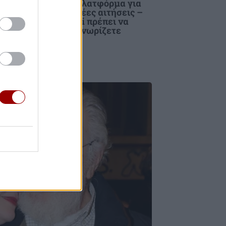
τα
πλατφόρμα για
 τα
νέες αιτήσεις –
ίας
Ti πρέπει να
γνωρίζετε