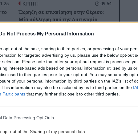
1:25
ΚΡΗΤΗ
09:54
 το
Έκρηξη σε επιχείρηση στην Θέρισο:
Μία σύλληψη από την Αστυνομία
Do Not Process My Personal Information
ΑΥΤΟΔΙΟΙΚΗΣΗ
09:45
ες οι ειδήσεις
1:16
Δήμος Βιάννου: Οι ώρες και οι μέρες
to opt-out of the sale, sharing to third parties, or processing of your per
:
λειτουργίας του γραφείου
formation for targeted advertising by us, please use the below opt-out s
Δακοκτονίας
r selection. Please note that after your opt-out request is processed y
eing interest-based ads based on personal information utilized by us or
disclosed to third parties prior to your opt-out. You may separately opt-
ΚΟΣΜΟΣ
09:36
losure of your personal information by third parties on the IAB’s list of
. This information may also be disclosed by us to third parties on the
IA
1:07
Ακρίδες σκέπασαν τον ουρανό στη
Participants
that may further disclose it to other third parties.
Ρωσία: «Μοιάζει με μια από τις δέκα
 για
πληγές του Φαραώ» (βίντεο)
ΚΟΙΝΩΝΙΑ
ΤΕΧΝΟΛΟΓΙΑ
Αφέντης
Πώς οι χάκερ
l Data Processing Opt Outs
Χριστός: Η
μπορούν να
ΚΡΗΤΗ
09:25
βυζαντινή ρίζα
μολύνουν το
1:00
Σητεία: Σε ύφεση η μεγάλη πυρκαγιά -
o opt-out of the Sharing of my personal data.
πίσω από μια
νερό: Η εισβο