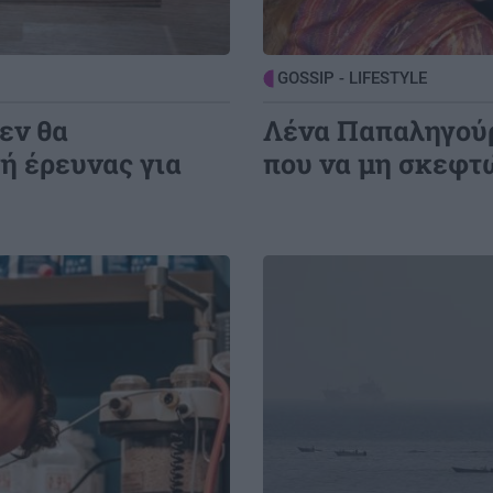
GOSSIP - LIFESTYLE
09:00
Το σόι σου: Τι αλλάζει τη νέα σεζόν;
0:30
GOSSIP - LIFESTYLE
εν θα
Λένα Παπαληγούρ
ή έρευνας για
που να μη σκεφτ
Image