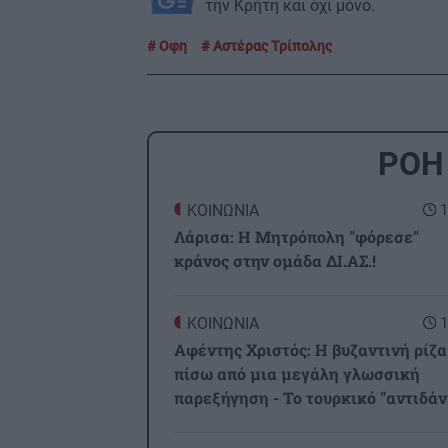
την Κρήτη και όχι μόνο.
Οφη
Αστέρας Τρίπολης
ΡΟΗ
ΚΟΙΝΩΝΙΑ
1
Λάρισα: Η Μητρόπολη "φόρεσε"
κράνος στην ομάδα ΔΙ.ΑΣ.!
ΚΟΙΝΩΝΙΑ
1
Αφέντης Χριστός: Η βυζαντινή ρίζα
πίσω από μια μεγάλη γλωσσική
παρεξήγηση - Το τουρκικό "αντιδάν