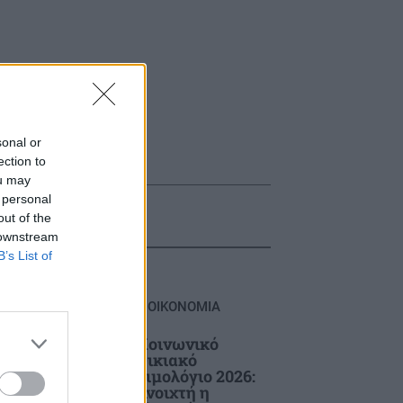
sonal or
ection to
ou may
 personal
out of the
 downstream
B’s List of
ΟΙΚΟΝΟΜΙΑ
Κοινωνικό
Οικιακό
Τιμολόγιο 2026:
λή
Ανοιχτή η