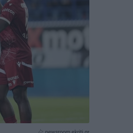
newsroom ekriti.gr