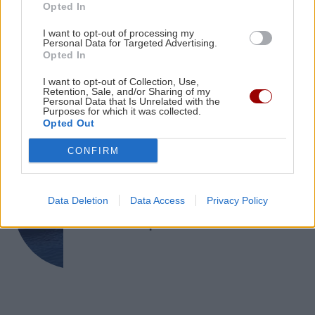
Opted In
Ιταλία: Τα ελαιοτριβεία ενώνονται να
GOSSIP - LIFESTYLE
αντιμετωπίσουν την κρίση
I want to opt-out of processing my
Personal Data for Targeted Advertising.
Ο Τζέιμς Κάμερον φαίνεται έτοιμος
Opted In
να αφήσει πίσω του το «Avatar»
I want to opt-out of Collection, Use,
Retention, Sale, and/or Sharing of my
Personal Data that Is Unrelated with the
Purposes for which it was collected.
Opted Out
CONFIRM
ΕΠΙΣΤΗΜΗ
Έφτιαξε ηλιακό γιοτ με $20.000 και
Data Deletion
Data Access
Privacy Policy
διένυσε 3.000 ναυτικά μίλια χωρίς
στάλα καυσίμου!