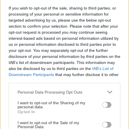
μεταναστών και ναρκωτικών στη Μεσόγειο –
If you wish to opt-out of the sale, sharing to third parties, or
Πάνω από 24 εκατ. ευρώ κέρδη
processing of your personal or sensitive information for
ΣΧΕΣΕΙΣ ΚΑΙ SEX
targeted advertising by us, please use the below opt-out
section to confirm your selection. Please note that after your
Πώς θα καταλάβεις ότι ένας
ΥΓΕΙΑ
21:53
opt-out request is processed you may continue seeing
άνθρωπος δεν μπήκε τυχαία στη ζωή
Αυτά τα φρούτα επιλέγουν 4 ενδοκρινολόγοι
σου
interest-based ads based on personal information utilized by
για καλύτερο έλεγχο του σακχάρου
us or personal information disclosed to third parties prior to
your opt-out. You may separately opt-out of the further
disclosure of your personal information by third parties on the
ΥΓΕΙΑ
21:42
IAB’s list of downstream participants. This information may
Πλύσιμο των ποδιών με αλάτι και ελαιόλαδο:
also be disclosed by us to third parties on the
IAB’s List of
Downstream Participants
that may further disclose it to other
Γιατί ειδικοί το συνιστούν και σε τι χρησιμεύει
ΣΧΕΣΕΙΣ ΚΑΙ SEX
third parties.
Μικρές αλλαγές που μπορούν να
Personal Data Processing Opt Outs
φέρουν ξανά τη σπίθα στη σχέση σου
ΚΟΣΜΟΣ
21:35
Το ταξίδι με το τρένο που θα σας μείνει
I want to opt-out of the Sharing of my
personal data.
αξέχαστο (εικόνες)
Opted In
I want to opt-out of the Sale of my
ΚΟΣΜΟΣ
21:25
Personal Data.