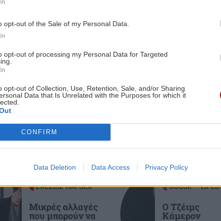
In
χωρισμό της με τον Φώτη Ιωαννίδη
3:00
o opt-out of the Sale of my Personal Data.
ς να
In
ΠΟΛΙΤΙΣΜΟΣ
20:55
Ιστορική πρωτιά στην Επίδαυρο: Οι
to opt-out of processing my Personal Data for Targeted
«Τρωάδες» προσβάσιμες σε άτομα με
ing.
2:32
In
αισθητηριακές αναπηρίες
ι
ες οι ειδήσεις
o opt-out of Collection, Use, Retention, Sale, and/or Sharing
ersonal Data that Is Unrelated with the Purposes for which it
lected.
ΚΡΗΤΗ
20:48
Out
3,3 εκατ. ευρώ για το στεγαστικό
επίδομα σε περισσότερους από 1.600
CONFIRM
2:21
φοιτητές του Πανεπιστημίου Κρήτης
 να
Data Deletion
Data Access
Privacy Policy
ΕΛΛΑΔΑ
20:44
«Στέρεψε» η αγορά από πινακίδες
ΣΧΕΣΕΙΣ ΚΑΙ SEX
GOSSIP - LIFES
2:11
κυκλοφορίας: Χιλιάδες αυτοκίνητα
Μικρές αλλαγές
Ο Τζέιμς
παραμένουν αταξινόμητα
που μπορούν να
Κάμερον