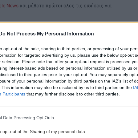
gle News
και μάθετε πρώτοι όλες τις ειδήσεις για
Do Not Process My Personal Information
to opt-out of the sale, sharing to third parties, or processing of your per
formation for targeted advertising by us, please use the below opt-out s
 ΕΙΔΗΣΕΩΝ
r selection. Please note that after your opt-out request is processed y
eing interest-based ads based on personal information utilized by us or
disclosed to third parties prior to your opt-out. You may separately opt-
0:00
ΟΜΟΡΦΙΑ
21:14
losure of your personal information by third parties on the IAB’s list of
πος
Ρωσικό πεντικιούρ: Χωρίς σταγόνα
. This information may also be disclosed by us to third parties on the
IA
νερό - Η άνυδρη μέθοδος που κάνει τα
Participants
that may further disclose it to other third parties.
πέλματα βελούδινα (χωρίς ξύστρες και
πόνο)
0:00
l Data Processing Opt Outs
GOSSIP - LIFESTYLE
21:00
ου
o opt-out of the Sharing of my personal data.
Η Ελένη Βουλγαράκη διαψεύδει τον