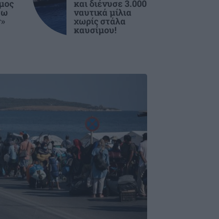
ιμος
και διένυσε 3.000
σω
ναυτικά μίλια
r»
χωρίς στάλα
καυσίμου!