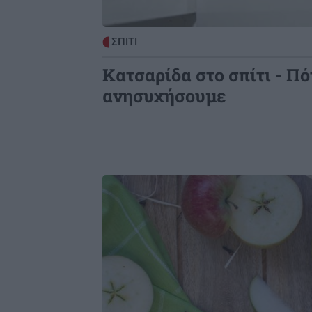
ΚΟΣΜΟΣ
2
ΣΠΙΤΙ
Ιταλία: Τα ελαιοτριβεία ενώνονται 
αντιμετωπίσουν την κρίση
Κατσαρίδα στο σπίτι - Πό
ανησυχήσουμε
Image