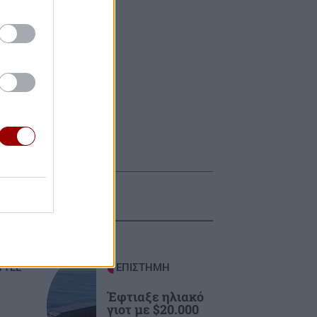
TYLE
ΕΠΙΣΤΗΜΗ
Έφτιαξε ηλιακό
γιοτ με $20.000