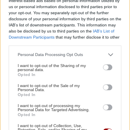
ΑΘΛΗΤΙΚΑ
22:16
interest-based ads based on personal information utilized by
us or personal information disclosed to third parties prior to
ΑΕΚ: Φιλική τεσσάρα στην Καλλιθέα πριν το
your opt-out. You may separately opt-out of the further
Σούπερ Καπ με τον ΟΦΗ
disclosure of your personal information by third parties on the
IAB’s list of downstream participants. This information may
also be disclosed by us to third parties on the
IAB’s List of
GOSSIP - LIFESTYLE
22:00
ΠΕΡΙΣΣΟΤΕΡΑ
Downstream Participants
that may further disclose it to other
Ριφιφί: Η σειρά του Σωτήρη Τσαφούλια
third parties.
έρχεται στην ελεύθερη τηλεόραση
Personal Data Processing Opt Outs
ΕΛΛΑΔΑ
21:55
I want to opt-out of the Sharing of my
ΚΟΣΜΟΣ
personal data.
Στα ίχνη του μύθου: Η αναπαράσταση του
Opted In
Συναγερμός: Ύποπτα drones πάνω από
"Δράκου" και του θερισμού στην Κοζάνη
τη μυστική υπόγεια βάση με Patriot
I want to opt-out of the Sale of my
(βίντεο)
στη Γερμανία
Personal Data.
Opted In
ΟΙΚΟΝΟΜΙΑ
21:46
I want to opt-out of processing my
Personal Data for Targeted Advertising.
ΑΑΔΕ: Ποιοι φορολογούμενοι θα λάβουν email
Opted In
ή τηλεφώνημα για φορολογικές εκκρεμότητες
I want to opt-out of Collection, Use,
GOSSIP - LIFESTYLE
Retention, Sale, and/or Sharing of my