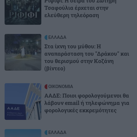
Ριφιφί: Η σειρά του Σωτήρη
Τσαφούλια έρχεται στην
ελεύθερη τηλεόραση
Image
ΕΛΛΑΔΑ
Στα ίχνη του μύθου: Η
αναπαράσταση του "Δράκου" και
του θερισμού στην Κοζάνη
(βίντεο)
Image
ΟΙΚΟΝΟΜΙΑ
ΑΑΔΕ: Ποιοι φορολογούμενοι θα
λάβουν email ή τηλεφώνημα για
φορολογικές εκκρεμότητες
Image
ΕΛΛΑΔΑ