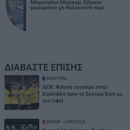
Μπρούκλιν Μπέκαμ: Εβρασε
μακαρόνια με θαλασσινό νερό
ΔΙΑΒΑΣΤΕ ΕΠΙΣΗΣ
Image
ΑΘΛΗΤΙΚΑ
ΑΕΚ: Φιλική τεσσάρα στην
Καλλιθέα πριν το Σούπερ Καπ με
τον ΟΦΗ
Image
GOSSIP - LIFESTYLE