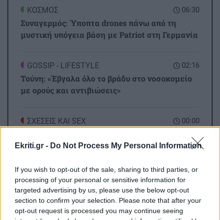
ΚΟΣΜΟΣ
06:30
Συναγερμός: Ύποπτα drones πάνω από τη
μυστική υπόγεια βάση με Patriot στη Γερμανία
GOSSIP - LIFESTYLE
02:16
Τούνη: «Έβγαλα όλο το βράδυ στο νοσοκομείο
με ορούς και αντιβιώσεις»
ΣΧΕΣΕΙΣ ΚΑΙ SEX
00:00
Ο σύντροφός σου σε κάνει καλύτερο άνθρωπο;
Ekriti.gr -
Do Not Process My Personal Information
GOSSIP - LIFESTYLE
23:00
If you wish to opt-out of the sale, sharing to third parties, or
Μπρούκλιν Μπέκαμ: Εβρασε μακαρόνια με
processing of your personal or sensitive information for
Όλες οι ειδήσεις
θαλασσινό νερό
targeted advertising by us, please use the below opt-out
section to confirm your selection. Please note that after your
opt-out request is processed you may continue seeing