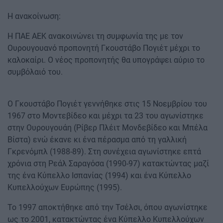
Η ανακοίνωση:
Η ΠΑΕ ΑΕΚ ανακοινώνει τη συμφωνία της με τον
Ουρουγουανό προπονητή Γκουστάβο Πογιέτ μέχρι το
καλοκαίρι. Ο νέος προπονητής θα υπογράψει αύριο το
συμβόλαιό του.
Ο Γκουστάβο Πογιέτ γεννήθηκε στις 15 Νοεμβρίου του
1967 στο Μοντεβίδεο και μέχρι τα 23 του αγωνίστηκε
στην Ουρουγουάη (Ρίβερ Πλέιτ Μονδεβίδεο και Μπέλα
Βίστα) ενώ έκανε κι ένα πέρασμα από τη γαλλική
Γκρενόμπλ (1988-89). Στη συνέχεια αγωνίστηκε επτά
χρόνια στη Ρεάλ Σαραγόσα (1990-97) κατακτώντας μαζί
της ένα Κύπελλο Ισπανίας (1994) και ένα Κύπελλο
Κυπελλούχων Ευρώπης (1995).
Το 1997 αποκτήθηκε από την Τσέλσι, όπου αγωνίστηκε
ως το 2001, κατακτώντας ένα Κύπελλο Κυπελλούχων