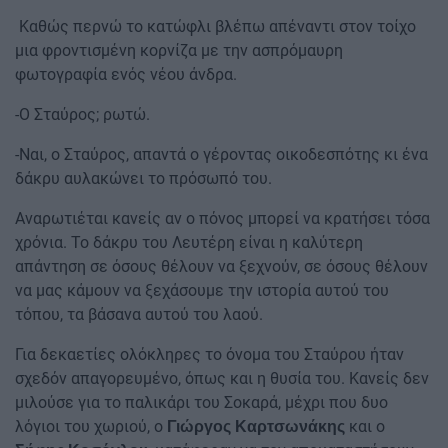
Καθώς περνώ το κατώφλι βλέπω απέναντι στον τοίχο
μια φροντισμένη κορνίζα με την ασπρόμαυρη
φωτογραφία ενός νέου άνδρα.
-Ο Σταύρος; ρωτώ.
-Ναι, ο Σταύρος, απαντά ο γέροντας οικοδεσπότης κι ένα
δάκρυ αυλακώνει το πρόσωπό του.
Αναρωτιέται κανείς αν ο πόνος μπορεί να κρατήσει τόσα
χρόνια. Το δάκρυ του Λευτέρη είναι η καλύτερη
απάντηση σε όσους θέλουν να ξεχνούν, σε όσους θέλουν
να μας κάμουν να ξεχάσουμε την ιστορία αυτού του
τόπου, τα βάσανα αυτού του λαού.
Για δεκαετίες ολόκληρες το όνομα του Σταύρου ήταν
σχεδόν απαγορευμένο, όπως και η θυσία του. Κανείς δεν
μιλούσε για το παλικάρι του Σοκαρά, μέχρι που δυο
λόγιοι του χωριού, ο
και ο
Γιώργος Καρτσωνάκης