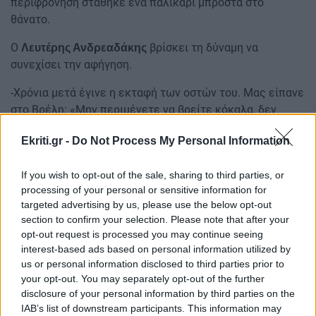
περιφρόνηση στάθηκε ένα παλικάρι μπροστά στο
θάνατο.
Ο
βρίσκει τη δύναμη να
Λευτέρης Ανδρεαδάκης
συνεχίσει την αφήγηση.
-Χρόνια μετά έγινε η εκταφή των οστών του. Μας είπανε
στο Βρέλη: «Μην περιμένετε να βρείτε κόκαλα, δεν
υπάρχουν». Βρήκαμε μόνο ένα οστό της μιας κνήμης και
Ekriti.gr -
Do Not Process My Personal Information
μια κάτω γνάθο. Ούτε δόντια, ούτε πλευρά, ούτε τίποτα.
Μόνο μερικά πολτοποιημένα κόκαλα ήταν θαμμένα εκεί.
If you wish to opt-out of the sale, sharing to third parties, or
Όταν η φρίκη αποτυπώνεται
processing of your personal or sensitive information for
targeted advertising by us, please use the below opt-out
σε ένα ζευγάρι στιβάνια!
section to confirm your selection. Please note that after your
opt-out request is processed you may continue seeing
Πέρασαν λίγες μέρες μετά την ταφή. Ο γέρο Σταμάτης
interest-based ads based on personal information utilized by
ανηφόρησε στο Βρέλη παρέα με κάποιον συγγενή του. Ας
us or personal information disclosed to third parties prior to
τα έσκιαζε όλα η φοβέρα. Αλλά, ποια φοβέρα να
your opt-out. You may separately opt-out of the further
disclosure of your personal information by third parties on the
σταματήσει έναν χαροκαμένο πατέρα; Από μακριά είδε
IAB’s list of downstream participants. This information may
τα αίματα. Δίπλα κομμάτια από σκισμένα ρούχα και λίγο