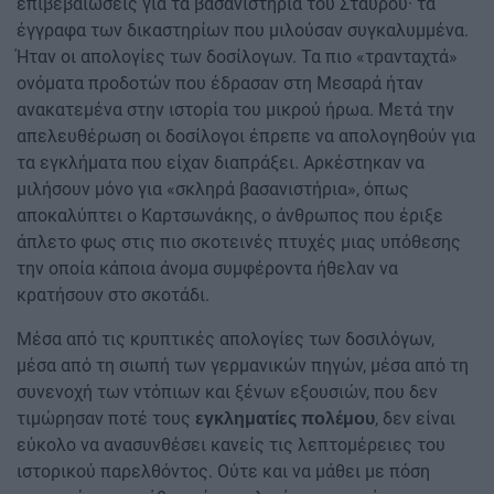
επιβεβαιώσεις για τα βασανιστήρια του Σταύρου· τα
έγγραφα των δικαστηρίων που μιλούσαν συγκαλυμμένα.
Ήταν οι απολογίες των δοσίλογων. Τα πιο «τρανταχτά»
ονόματα προδοτών που έδρασαν στη Μεσαρά ήταν
ανακατεμένα στην ιστορία του μικρού ήρωα. Μετά την
απελευθέρωση οι δοσίλογοι έπρεπε να απολογηθούν για
τα εγκλήματα που είχαν διαπράξει. Αρκέστηκαν να
μιλήσουν μόνο για «σκληρά βασανιστήρια», όπως
αποκαλύπτει ο Καρτσωνάκης, ο άνθρωπος που έριξε
άπλετο φως στις πιο σκοτεινές πτυχές μιας υπόθεσης
την οποία κάποια άνομα συμφέροντα ήθελαν να
κρατήσουν στο σκοτάδι.
Μέσα από τις κρυπτικές απολογίες των δοσιλόγων,
μέσα από τη σιωπή των γερμανικών πηγών, μέσα από τη
συνενοχή των ντόπιων και ξένων εξουσιών, που δεν
τιμώρησαν ποτέ τους
, δεν είναι
εγκληματίες πολέμου
εύκολο να ανασυνθέσει κανείς τις λεπτομέρειες του
ιστορικού παρελθόντος. Ούτε και να μάθει με πόση