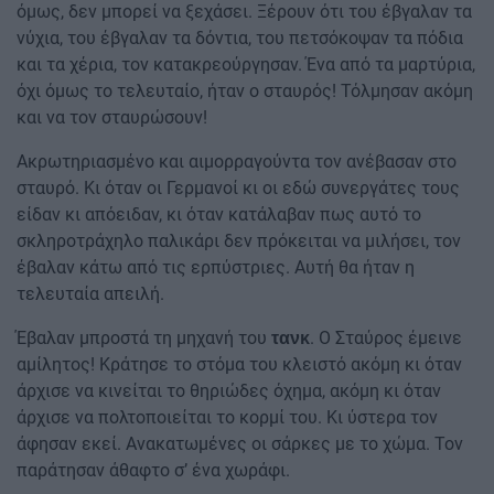
όμως, δεν μπορεί να ξεχάσει. Ξέρουν ότι του έβγαλαν τα
νύχια, του έβγαλαν τα δόντια, του πετσόκοψαν τα πόδια
και τα χέρια, τον κατακρεούργησαν. Ένα από τα μαρτύρια,
όχι όμως το τελευταίο, ήταν ο σταυρός! Τόλμησαν ακόμη
και να τον σταυρώσουν!
Ακρωτηριασμένο και αιμορραγούντα τον ανέβασαν στο
σταυρό. Κι όταν οι Γερμανοί κι οι εδώ συνεργάτες τους
είδαν κι απόειδαν, κι όταν κατάλαβαν πως αυτό το
σκληροτράχηλο παλικάρι δεν πρόκειται να μιλήσει, τον
έβαλαν κάτω από τις ερπύστριες. Αυτή θα ήταν η
τελευταία απειλή.
Έβαλαν μπροστά τη μηχανή του
. Ο Σταύρος έμεινε
τανκ
αμίλητος! Κράτησε το στόμα του κλειστό ακόμη κι όταν
άρχισε να κινείται το θηριώδες όχημα, ακόμη κι όταν
άρχισε να πολτοποιείται το κορμί του. Κι ύστερα τον
άφησαν εκεί. Ανακατωμένες οι σάρκες με το χώμα. Τον
παράτησαν άθαφτο σ’ ένα χωράφι.