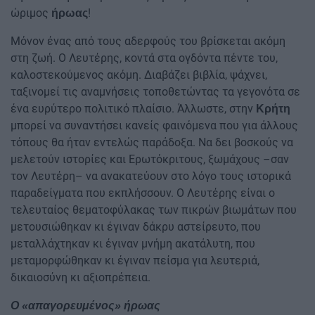
ώριμος
!
ήρωας
Μόνον ένας από τους αδερφούς του βρίσκεται ακόμη
στη ζωή. Ο Λευτέρης, κοντά στα ογδόντα πέντε του,
καλοστεκούμενος ακόμη. Διαβάζει βιβλία, ψάχνει,
ταξινομεί τις αναμνήσεις τοποθετώντας τα γεγονότα σε
ένα ευρύτερο πολιτικό πλαίσιο. Άλλωστε, στην
Κρήτη
μπορεί να συναντήσει κανείς φαινόμενα που για άλλους
τόπους θα ήταν εντελώς παράδοξα. Να δει βοσκούς να
μελετούν ιστορίες και Ερωτόκριτους, ξωμάχους –σαν
τον Λευτέρη– να ανακατεύουν στο λόγο τους ιστορικά
παραδείγματα που εκπλήσσουν. Ο Λευτέρης είναι ο
τελευταίος θεματοφύλακας των πικρών βιωμάτων που
μετουσιώθηκαν κι έγιναν δάκρυ αστείρευτο, που
μεταλλάχτηκαν κι έγιναν μνήμη ακατάλυτη, που
μεταμορφώθηκαν κι έγιναν πείσμα για λευτεριά,
δικαιοσύνη κι αξιοπρέπεια.
Ο «απαγορευμένος» ήρωας