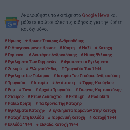
Ακολουθήστε το ekriti.gr στο
Google News
και
μάθετε πρώτοι όλες τις ειδήσεις για την Κρήτη
και όχι μόνο.
Ηρωας
Ήρωας Σταύρος Ανδρεαδάκης
Ο Απαγορευμένος Ήρωας
Κρητη
Ναζί
Κατοχή
Γερμανοί
Λευτέρης Ανδρεαδάκης
Νίκος Ψιλάκης
Εγκλήματα Των Γερμανών
Φρικιαστικά Εγκλήματα
Σοκαρά
Ελληνικό Ήθος
Τραγωδία Του 1944
Εγκληματίες Πολέμου
Ιστορία Του Σταύρου Ανδρεαδάκη
Τραγωδια
Ιστορία
Αντίσταση
Σήφης Κοσόγλου
Εαμ
Τανκ
Αρχαία Τραγωδία
Γιώργος Καρτσωνάκης
Σταυρος
Ετών Δεκαοχτώ
Ekriti.gr
Radiokriti
Ράδιο Κρήτη
Τα Χρόνια Της Κατοχής
Εγκλήματα Κατοχής
Εγκλήματα Γερμανών Στην Κατοχή
Κατοχή Στη Ελλάδα
Γερμανική Κατοχή
Κατοχή 1944
Ελλάδα 1944
Ελλάδα Κατοχή 1944