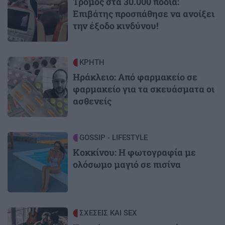
Τρόμος στα 30.000 πόδια:
Επιβάτης προσπάθησε να ανοίξει
την έξοδο κινδύνου!
Image
ΚΡΗΤΗ
Ηράκλειο: Από φαρμακείο σε
φαρμακείο για τα σκευάσματα οι
ασθενείς
Image
GOSSIP - LIFESTYLE
Κοκκίνου: Η φωτογραφία με
ολόσωμο μαγιό σε πισίνα
Image
ΣΧΕΣΕΙΣ ΚΑΙ SEX