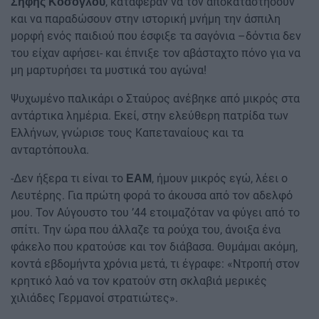
, κατάφεραν να τον αποκαταστήσουν
Σήφης Κοσόγλου
και να παραδώσουν στην ιστορική μνήμη την άσπιλη
μορφή ενός παιδιού που έσφιξε τα σαγόνια –δόντια δεν
του είχαν αφήσει- και έπνιξε τον αβάσταχτο πόνο για να
μη μαρτυρήσει τα μυστικά του αγώνα!
Ψυχωμένο παλικάρι ο Σταύρος ανέβηκε από μικρός στα
αντάρτικα λημέρια. Εκεί, στην ελεύθερη πατρίδα των
Ελλήνων, γνώρισε τους Καπεταναίους και τα
ανταρτόπουλα.
-Δεν ήξερα τι είναι το
, ήμουν μικρός εγώ, λέει ο
ΕΑΜ
Λευτέρης. Για πρώτη φορά το άκουσα από τον αδελφό
μου. Τον Αύγουστο του ’44 ετοιμαζόταν να φύγει από το
σπίτι. Την ώρα που άλλαζε τα ρούχα του, άνοιξα ένα
φάκελο που κρατούσε και τον διάβασα. Θυμάμαι ακόμη,
κοντά εβδομήντα χρόνια μετά, τι έγραφε: «Ντροπή στον
κρητικό λαό να τον κρατούν στη σκλαβιά μερικές
χιλιάδες Γερμανοί στρατιώτες».