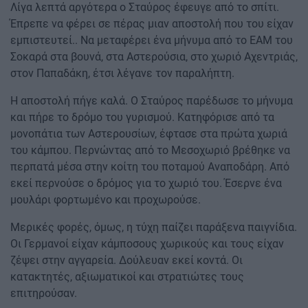
Λίγα λεπτά αργότερα ο Σταύρος έφευγε από το σπίτι.
Έπρεπε να φέρει σε πέρας μιαν αποστολή που του είχαν
εμπιστευτεί.. Να μεταφέρει ένα μήνυμα από το ΕΑΜ του
Σοκαρά στα βουνά, στα Αστερούσια, στο χωριό Αχεντριάς,
στον Παπαδάκη, έτσι λέγανε τον παραλήπτη.
Η αποστολή πήγε καλά. Ο Σταύρος παρέδωσε το μήνυμα
και πήρε το δρόμο του γυρισμού. Κατηφόρισε από τα
μονοπάτια των Αστερουσίων, έφτασε στα πρώτα χωριά
του κάμπου. Περνώντας από το Μεσοχωριό βρέθηκε να
περπατά μέσα στην κοίτη του ποταμού Αναποδάρη. Από
εκεί περνούσε ο δρόμος για το χωριό του. Έσερνε ένα
μουλάρι φορτωμένο και προχωρούσε.
Μερικές φορές, όμως, η τύχη παίζει παράξενα παιγνίδια.
Οι Γερμανοί είχαν κάμποσους χωρικούς και τους είχαν
ζέψει στην αγγαρεία. Δούλευαν εκεί κοντά. Οι
κατακτητές, αξιωματικοί και στρατιώτες τους
επιτηρούσαν.