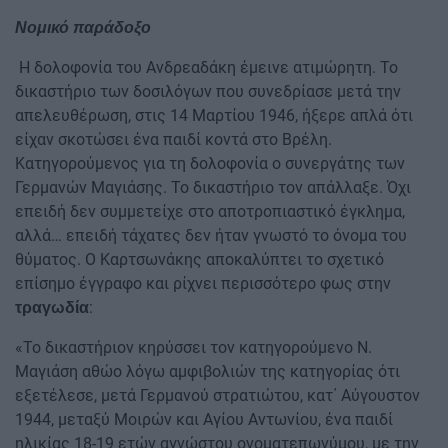
Νομικό παράδοξο
Η δολοφονία του Ανδρεαδάκη έμεινε ατιμώρητη. Το
δικαστήριο των δοσιλόγων που συνεδρίασε μετά την
απελευθέρωση, στις 14 Μαρτίου 1946, ήξερε απλά ότι
είχαν σκοτώσει ένα παιδί κοντά στο Βρέλη.
Κατηγορούμενος για τη δολοφονία ο συνεργάτης των
Γερμανών Μαγιάσης. Το δικαστήριο τον απάλλαξε. Όχι
επειδή δεν συμμετείχε στο αποτροπιαστικό έγκλημα,
αλλά… επειδή τάχατες δεν ήταν γνωστό το όνομα του
θύματος. Ο Καρτσωνάκης αποκαλύπτει το σχετικό
επίσημο έγγραφο και ρίχνει περισσότερο φως στην
:
τραγωδία
«Το δικαστήριον κηρύσσει τον κατηγορούμενο Ν.
Μαγιάση αθώο λόγω αμφιβολιών της κατηγορίας ότι
εξετέλεσε, μετά Γερμανού στρατιώτου, κατ΄ Αύγουστον
1944, μεταξύ Μοιρών και Αγίου Αντωνίου, ένα παιδί
ηλικίας 18-19 ετών αγνώστου ονοματεπωνύμου, με την