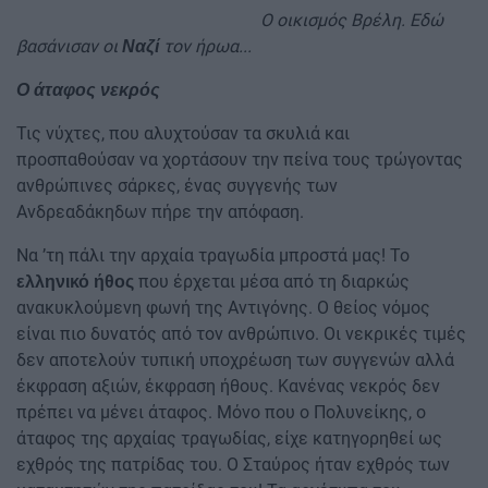
Ο οικισμός Βρέλη. Εδώ
βασάνισαν οι
τον ήρωα...
Ναζί
Ο άταφος νεκρός
Τις νύχτες, που αλυχτούσαν τα σκυλιά και
προσπαθούσαν να χορτάσουν την πείνα τους τρώγοντας
ανθρώπινες σάρκες, ένας συγγενής των
Ανδρεαδάκηδων πήρε την απόφαση.
Να ’τη πάλι την αρχαία τραγωδία μπροστά μας! Το
που έρχεται μέσα από τη διαρκώς
ελληνικό ήθος
ανακυκλούμενη φωνή της Αντιγόνης. Ο θείος νόμος
είναι πιο δυνατός από τον ανθρώπινο. Οι νεκρικές τιμές
δεν αποτελούν τυπική υποχρέωση των συγγενών αλλά
έκφραση αξιών, έκφραση ήθους. Κανένας νεκρός δεν
πρέπει να μένει άταφος. Μόνο που ο Πολυνείκης, ο
άταφος της αρχαίας τραγωδίας, είχε κατηγορηθεί ως
εχθρός της πατρίδας του. Ο Σταύρος ήταν εχθρός των