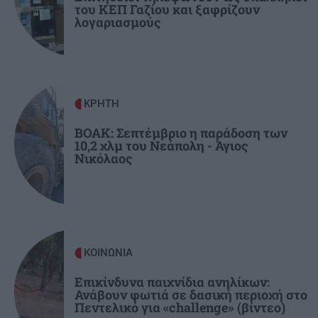
GOSSIP - LIFESTYLE
10:00
του ΚΕΠ Γαζίου και ξαφρίζουν
Κοκκίνου: Η φωτογραφία με ολόσωμο μαγιό
λογαριασμούς
σε πισίνα
ΣΧΕΣΕΙΣ ΚΑΙ SEX
09:53
Τα πράγματα που μπορείς να κάνεις με τον
ΚΡΗΤΗ
σύντροφό σου πριν το σεξ
ΒΟΑΚ: Σεπτέμβριο η παράδοση των
10,2 χλμ του Νεάπολη - Άγιος
Νικόλαος
ΟΙΚΟΝΟΜΙΑ
09:44
Ανασφάλιστα ΙΧ: Από «κόσκινο» με Τεχνητή
Νοημοσύνη θα περάσουν οι ενστάσεις
ΑΘΛΗΤΙΚΑ
09:36
ΚΟΙΝΩΝΙΑ
Ευρωπαϊκό Πρωτάθλημα στίβου: Πρεμιέρα
σήμερα με Μίλτο Τεντόγλου
Επικίνδυνα παιχνίδια ανηλίκων:
Ανάβουν φωτιά σε δασική περιοχή στο
Πεντελικό για «challenge» (βίντεο)