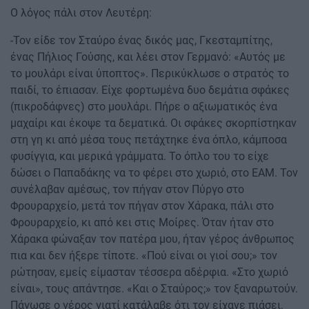
Ο λόγος πάλι στον Λευτέρη:
-Τον είδε τον Σταύρο ένας δικός μας, Γκεσταμπίτης,
ένας Πήλιος Γούσης, και λέει στον Γερμανό: «Αυτός με
το μουλάρι είναι ύποπτος». Περικύκλωσε ο στρατός το
παιδί, το έπιασαν. Είχε φορτωμένα δυο δεμάτια σφάκες
(πικροδάφνες) στο μουλάρι. Πήρε ο αξιωματικός ένα
μαχαίρι και έκοψε τα δεματικά. Οι σφάκες σκορπίστηκαν
στη γη κι από μέσα τους πετάχτηκε ένα όπλο, κάμποσα
φυσίγγια, και μερικά γράμματα. Το όπλο του το είχε
δώσει ο Παπαδάκης να το φέρει στο χωριό, στο ΕΑΜ. Τον
συνέλαβαν αμέσως, τον πήγαν στον Πύργο στο
Φρουραρχείο, μετά τον πήγαν στον Χάρακα, πάλι στο
Φρουραρχείο, κι από κει στις Μοίρες. Όταν ήταν στο
Χάρακα φώναξαν τον πατέρα μου, ήταν γέρος άνθρωπος
πια και δεν ήξερε τίποτε. «Πού είναι οι γιοί σου;» τον
ρώτησαν, εμείς είμασταν τέσσερα αδέρφια. «Στο χωριό
είναι», τους απάντησε. «Και ο Σταύρος;» τον ξαναρωτούν.
Πάγωσε ο γέρος γιατί κατάλαβε ότι τον είχανε πιάσει.