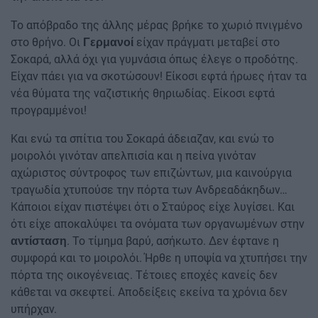
Το απόβραδο της άλλης μέρας βρήκε το χωριό πνιγμένο
στο θρήνο. Οι
είχαν πράγματι μεταβεί στο
Γερμανοί
Σοκαρά, αλλά όχι για γυμνάσια όπως έλεγε ο προδότης.
Είχαν πάει για να σκοτώσουν! Είκοσι εφτά ήρωες ήταν τα
νέα θύματα της ναζιστικής θηριωδίας. Είκοσι εφτά
προγραμμένοι!
Και ενώ τα σπίτια του Σοκαρά άδειαζαν, και ενώ το
μοιρολόι γινόταν απελπισία και η πείνα γινόταν
αχώριστος σύντροφος των επιζώντων, μια καινούργια
τραγωδία χτυπούσε την πόρτα των Ανδρεαδάκηδων…
Κάποιοι είχαν πιστέψει ότι ο Σταύρος είχε λυγίσει. Και
ότι είχε αποκαλύψει τα ονόματα των οργανωμένων στην
. Το τίμημα βαρύ, ασήκωτο. Δεν έφτανε η
αντίσταση
συμφορά και το μοιρολόι. Ήρθε η υποψία να χτυπήσει την
πόρτα της οικογένειας. Τέτοιες εποχές κανείς δεν
κάθεται να σκεφτεί. Αποδείξεις εκείνα τα χρόνια δεν
υπήρχαν.