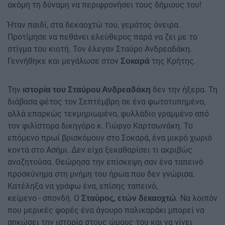
ακόμη τη δύναμη να περιφρονήσει τους δήμιους του!
Ήταν παιδί, στα δεκαοχτώ του, γεμάτος όνειρα.
Προτίμησε να πεθάνει ελεύθερος παρά να ζει με το
στίγμα του κιοτή. Τον έλεγαν Σταύρο Ανδρεαδάκη.
Γεννήθηκε και μεγάλωσε στον
της Κρήτης.
Σοκαρά
Την
δεν την ήξερα. Τη
ιστορία του Σταύρου Ανδρεαδάκη
διάβασα φέτος τον Σεπτέμβρη σε ένα φωτοτυπημένο,
αλλά επαρκώς τεκμηριωμένο, φυλλάδιο γραμμένο από
τον φιλίστορα δικηγόρο κ. Γιώργο Καρτσωνάκη. Το
επόμενο πρωί βρισκόμουν στο Σοκαρά, ένα μικρό χωριό
κοντά στο Ασήμι. Δεν είχα ξεκαθαρίσει τι ακριβώς
αναζητούσα. Θεώρησα την επίσκεψη σαν ένα ταπεινό
προσκύνημα στη μνήμη του ήρωα που δεν γνώρισα.
Κατέληξα να γράφω ένα, επίσης ταπεινό,
κείμενο - σπονδή. Ο
. Να λοιπόν
Σταύρος, ετών δεκαοχτώ
που μερικές φορές ένα άγουρο παλικαράκι μπορεί να
σηκώσει την ιστορία στους ώμους του και να γίνει