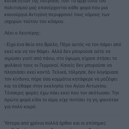
κατακτητών της πατρίδας του! Τα αρχέτυπα του
πολιτισμού μας επανέρχονται κάθε φορά που μια
καινούργια Αντιγόνη περιφρονεί τους νόμους των
ισχυρών τούτου του κόσμου.
Λέει ο Λευτέρης:
- Είχα ένα θείο στο Βρέλη. Πήγε αυτός να τον πάρει από
εκεί και να τον θάψει. Αλλά δεν μπορούσε ούτε να
σιμώσει γιατί από πάνω, στο ύψωμα, είχανε στήσει το
φυλάκιό τους οι Γερμανοί. Κανείς δεν μπορούσε να
πλησιάσει εκεί κοντά. Τελικά, τόλμησε, δεν λογάριασε
τον κίνδυνο, πήρε όσα κομμάτια κατάφερε να μαζέψει
και τα έθαψε στην εκκλησία του Αγίου Αντωνίου.
Τέσσερις φορές έχω πάει εκεί που τον σκότωσαν. Την
πρώτη φορά είδα το αίμα, είχε ποτίσει τη γη, φαινόταν
για πολύ καιρό.
Ύστερα από χρόνια πολλά ήρθαν και οι επίσημες