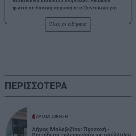
Επικίνδυνα παιχνίδια ανηλίκων: Ανάβουν
φωτιά σε δασική περιοχή στο Πεντελικό για
«challenge» (βίντεο)
Όλες οι ειδήσεις
ΕΛΛΑΔΑ
10:26
Φωτιά στον Κουβαρά Αττικής: Μήνυμα του 112
για εκκένωση περιοχής (εικόνες, βίντεο)
ΚΟΣΜΟΣ
10:18
Τρόμος στα 30.000 πόδια: Επιβάτης
ΠΕΡΙΣΣΟΤΕΡΑ
προσπάθησε να ανοίξει την έξοδο κινδύνου!
ΚΡΗΤΗ
10:07
Ηράκλειο: Από φαρμακείο σε φαρμακείο για
ΑΥΤΟΔΙΟΙΚΗΣΗ
τα σκευάσματα οι ασθενείς
Δήμος Μαλεβιζίου: Προσοχή -
Επιτήδειοι τηλεφωνούν ως υπάλληλοι