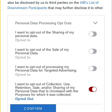
also be disclosed by us to third parties on the
IAB’s List of
πιο κει ένα ζευγάρι στιβάνια. Ήταν του Σταύρου!
Downstream Participants
that may further disclose it to other
third parties.
Ο συγγενής έσκυψε, έκανε να τα μαζέψει. Τα υποδήματα
του νεκρού ήταν πολύτιμα εκείνα τα χρόνια· οι άνθρωποι
Personal Data Processing Opt Outs
περπατούσαν ξυπόλητοι, θα ήταν πολυτέλεια να τα
I want to opt-out of the Sharing of my
παρατήσουν εκεί. Την ώρα που τα σήκωνε δεν άντεξε.
personal data.
Μια κραυγή πόνου βγήκε από το στόμα του… Τα στιβάνια
Opted In
δεν ήταν άδεια! Μέσα στο κουφάρι τους είχαν μείνει
I want to opt-out of the Sale of my
κομμάτια από σάρκες. Τα πόδια του Σταύρου!
Personal Data.
Opted In
Ειπώθηκε ότι του έκοψαν τα πόδια με τσεκούρι. Κανείς
δεν μπορεί να το επιβεβαιώσει ούτε να το διαψεύσει
I want to opt-out of processing my
Personal Data for Targeted Advertising.
σήμερα. Το μόνο σίγουρο είναι ότι οι σάρκες του ήρωα
Opted In
είχαν μείνει μέσα στα στιβάνια του. Και ότι τα στιβάνια
I want to opt-out of Collection, Use,
αυτά ήταν σκισμένα στο ύψος των αστραγάλων, ήταν
Retention, Sale, and/or Sharing of my
κομμένα και το πετσί κρεμόταν. Άλλο φρικτό σημάδι της
Personal Data that Is Unrelated with the
Purposes for which it was collected.
συμφοράς.
Opted Out
Η συνέχεια της ιστορίας φανερώνει μέσα από πόσες
CONFIRM